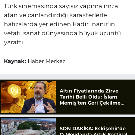
Türk sinemasında sayısız yapıma imza
atan ve canlandırdığı karakterlerle
hafızalarda yer edinen Kadir İnanır’ın
vefatı, sanat dünyasında büyük üzüntü
yarattı.
Kaynak:
Haber Merkezi
Altın Fiyatlarında Zirve
Tarihi Belli Oldu: İslam
Memiş'ten Geri Çekilme
Uyarısı
SON DAKİKA: Eskişehir'de
O Meydanda Artık Festival