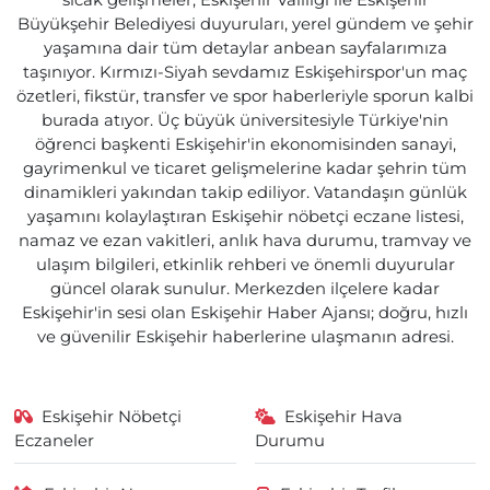
sıcak gelişmeler, Eskişehir Valiliği ile Eskişehir
Büyükşehir Belediyesi duyuruları, yerel gündem ve şehir
yaşamına dair tüm detaylar anbean sayfalarımıza
taşınıyor. Kırmızı-Siyah sevdamız Eskişehirspor'un maç
özetleri, fikstür, transfer ve spor haberleriyle sporun kalbi
burada atıyor. Üç büyük üniversitesiyle Türkiye'nin
öğrenci başkenti Eskişehir'in ekonomisinden sanayi,
gayrimenkul ve ticaret gelişmelerine kadar şehrin tüm
dinamikleri yakından takip ediliyor. Vatandaşın günlük
yaşamını kolaylaştıran Eskişehir nöbetçi eczane listesi,
namaz ve ezan vakitleri, anlık hava durumu, tramvay ve
ulaşım bilgileri, etkinlik rehberi ve önemli duyurular
güncel olarak sunulur. Merkezden ilçelere kadar
Eskişehir'in sesi olan Eskişehir Haber Ajansı; doğru, hızlı
ve güvenilir Eskişehir haberlerine ulaşmanın adresi.
Eskişehir Nöbetçi
Eskişehir Hava
Eczaneler
Durumu