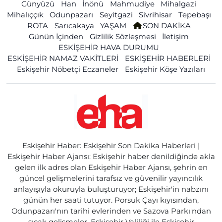
Günyüzü
Han
İnönü
Mahmudiye
Mihalgazi
Mihalıççık
Odunpazarı
Seyitgazi
Sivrihisar
Tepebaşı
ROTA
Sarıcakaya
YAŞAM
SON DAKİKA
Günün İçinden
Gizlilik Sözleşmesi
İletişim
ESKİŞEHİR HAVA DURUMU
ESKİŞEHİR NAMAZ VAKİTLERİ
ESKİŞEHİR HABERLERİ
Eskişehir Nöbetçi Eczaneler
Eskişehir Köşe Yazıları
Eskişehir Haber: Eskişehir Son Dakika Haberleri |
Eskişehir Haber Ajansı: Eskişehir haber denildiğinde akla
gelen ilk adres olan Eskişehir Haber Ajansı, şehrin en
güncel gelişmelerini tarafsız ve güvenilir yayıncılık
anlayışıyla okuruyla buluşturuyor; Eskişehir'in nabzını
günün her saati tutuyor. Porsuk Çayı kıyısından,
Odunpazarı'nın tarihi evlerinden ve Sazova Parkı'ndan