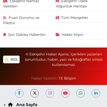
Eskişehir Namaz
Eskişehir Trafik
Vakitleri
Yoğunluk Haritası
Puan Durumu ve
Tüm Manşetler
Fikstür
Son Dakika Haberleri
Haber Arşivi
© Eskişehir Haber Ajansı. İçerikten yazarları
RSS
sorumludur; haber, yazı ve fotoğraflar izinsiz
kullanılamaz.
Haber Yazılımı:
TE Bilişim
Ana Sayfa