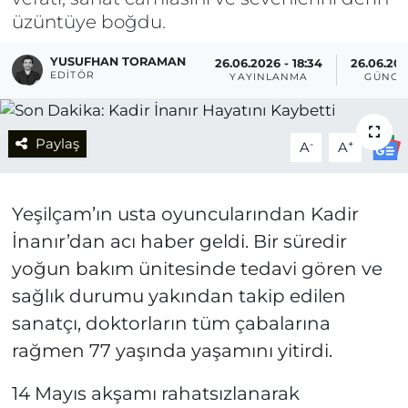
üzüntüye boğdu.
YUSUFHAN TORAMAN
26.06.2026 - 18:34
26.06.202
EDITÖR
YAYINLANMA
GÜNCE
Paylaş
-
+
A
A
Yeşilçam’ın usta oyuncularından Kadir
İnanır’dan acı haber geldi. Bir süredir
yoğun bakım ünitesinde tedavi gören ve
sağlık durumu yakından takip edilen
sanatçı, doktorların tüm çabalarına
rağmen 77 yaşında yaşamını yitirdi.
14 Mayıs akşamı rahatsızlanarak