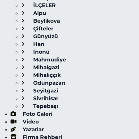
İLÇELER
Alpu
Beylikova
Çifteler
Günyüzü
Han
İnönü
Mahmudiye
Mihalgazi
Mihalıççık
Odunpazarı
Seyitgazi
Sivrihisar
Tepebaşı
Foto Galeri
Video
Yazarlar
Firma Rehberi