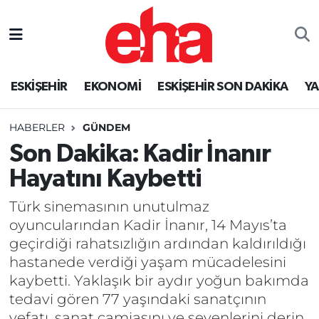
ESKİŞEHİR
EKONOMİ
ESKİŞEHİR SON DAKİKA
Y
HABERLER
GÜNDEM
Son Dakika: Kadir İnanır
Hayatını Kaybetti
Türk sinemasının unutulmaz
oyuncularından Kadir İnanır, 14 Mayıs’ta
geçirdiği rahatsızlığın ardından kaldırıldığı
hastanede verdiği yaşam mücadelesini
kaybetti. Yaklaşık bir aydır yoğun bakımda
tedavi gören 77 yaşındaki sanatçının
vefatı, sanat camiasını ve sevenlerini derin