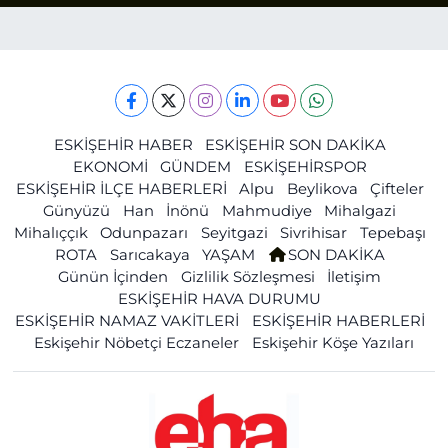
ESKİŞEHİR HABER
ESKİŞEHİR SON DAKİKA
EKONOMİ
GÜNDEM
ESKİŞEHİRSPOR
ESKİŞEHİR İLÇE HABERLERİ
Alpu
Beylikova
Çifteler
Günyüzü
Han
İnönü
Mahmudiye
Mihalgazi
Mihalıççık
Odunpazarı
Seyitgazi
Sivrihisar
Tepebaşı
ROTA
Sarıcakaya
YAŞAM
SON DAKİKA
Günün İçinden
Gizlilik Sözleşmesi
İletişim
ESKİŞEHİR HAVA DURUMU
ESKİŞEHİR NAMAZ VAKİTLERİ
ESKİŞEHİR HABERLERİ
Eskişehir Nöbetçi Eczaneler
Eskişehir Köşe Yazıları