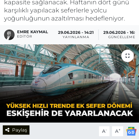
kapasite sağlanacak. Haftanın dört günü
karşılıklı yapılacak seferlerle yolcu
yoğunluğunun azaltılması hedefleniyor.
EMRE KAYMAL
29.06.2026 - 14:21
29.06.2026 - 16:0
EDITÖR
YAYINLANMA
GÜNCELLEME
Paylaş
-
+
A
A