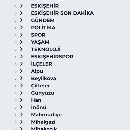
ESKİŞEHİR
ESKİŞEHİR SON DAKİKA
GÜNDEM
POLİTİKA
SPOR
YAŞAM
TEKNOLOJİ
ESKİŞEHİRSPOR
İLÇELER
Alpu
Beylikova
Çifteler
Günyüzü
Han
İnönü
Mahmudiye
Mihalgazi
Mihalıççık