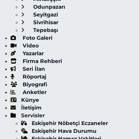
Odunpazarı
Seyitgazi
Sivrihisar
Tepebaşı
Foto Galeri
Video
Yazarlar
Firma Rehberi
Seri İlan
Röportaj
Biyografi
Anketler
Künye
İletişim
Servisler
Eskişehir Nöbetçi Eczaneler
Eskişehir Hava Durumu
Eskişehir Namaz Vakitleri