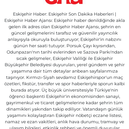
Eskişehir Haber: Eskişehir Son Dakika Haberleri |
Eskişehir Haber Ajansı: Eskişehir haber denildiğinde akla
gelen ilk adres olan Eskişehir Haber Ajansı, şehrin en
güncel gelişmelerini tarafsız ve güvenilir yayıncılık
anlayışıyla okuruyla buluşturuyor; Eskişehir'in nabzını
günün her saati tutuyor. Porsuk Çayı kıyısından,
Odunpazarı'nın tarihi evlerinden ve Sazova Parkı'ndan
sıcak gelişmeler, Eskişehir Valiliği ile Eskişehir
Büyükşehir Belediyesi duyuruları, yerel gündem ve şehir
yaşamına dair tüm detaylar anbean sayfalarımıza
taşınıyor. Kırmızı-Siyah sevdamız Eskişehirspor'un maç
özetleri, fikstür, transfer ve spor haberleriyle sporun kalbi
burada atıyor. Üç büyük üniversitesiyle Türkiye'nin
öğrenci başkenti Eskişehir'in ekonomisinden sanayi,
gayrimenkul ve ticaret gelişmelerine kadar şehrin tüm
dinamikleri yakından takip ediliyor. Vatandaşın günlük
yaşamını kolaylaştıran Eskişehir nöbetçi eczane listesi,
namaz ve ezan vakitleri, anlık hava durumu, tramvay ve
ulaşım bilgileri, etkinlik rehberi ve önemli duyurular