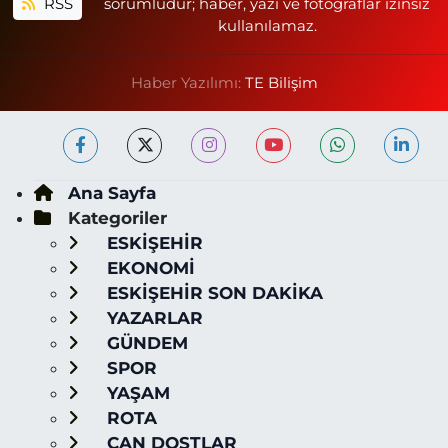
RSS
sorumludur; haber, yazı ve fotoğraflar izinsiz
kullanılamaz.
Haber Yazılımı:
TE Bilişim
Ana Sayfa
Kategoriler
ESKİŞEHİR
EKONOMİ
ESKİŞEHİR SON DAKİKA
YAZARLAR
GÜNDEM
SPOR
YAŞAM
ROTA
CAN DOSTLAR