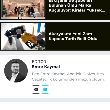
Eskişehir'de Şubeleri
Bulunan Ünlü Marka
Küçülüyor: Kiralar Yüksek
Geldi
Akaryakıta Yeni Zam
Kapıda: Tarih Belli Oldu
EDITÖR
Emre Kaymal
Ben Emre Kaymal. Anadolu Üniversitesi
Gazetecilik bölümünden mezun oldum.
Eğitim hayatım boyunca dijital içerik
üretimi ve arama motoru
optimizasyonu (SEO) alanlarına ilgi
duydum. Şu anda SEO odaklı içerikler
üretiyorum. Haberlerimde güncel