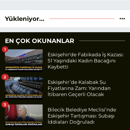
verileri ve okuyucu odaklı yaklaşımı
temel alıyorum.
Yükleniyor...
EN ÇOK OKUNANLAR
1
Eskişehir'de Fabikada İş Kazası:
51 Yaşındaki Kadın Bacağını
Kaybetti
2
Eskişehir’de Kalabak Su
Fiyatlarına Zam: Yarından
İtibaren Geçerli Olacak
3
Bilecik Belediye Meclisi’nde
Eskişehir Tartışması: Subaşı
İddiaları Doğruladı