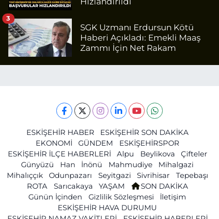
Hızlandırıldı
3
SGK Uzmanı Erdursun Kötü
Haberi Açıkladı: Emekli Maaş
Zammı İçin Net Rakam
ESKİŞEHİR HABER
ESKİŞEHİR SON DAKİKA
EKONOMİ
GÜNDEM
ESKİŞEHİRSPOR
ESKİŞEHİR İLÇE HABERLERİ
Alpu
Beylikova
Çifteler
Günyüzü
Han
İnönü
Mahmudiye
Mihalgazi
Mihalıççık
Odunpazarı
Seyitgazi
Sivrihisar
Tepebaşı
ROTA
Sarıcakaya
YAŞAM
SON DAKİKA
Günün İçinden
Gizlilik Sözleşmesi
İletişim
ESKİŞEHİR HAVA DURUMU
ESKİŞEHİR NAMAZ VAKİTLERİ
ESKİŞEHİR HABERLERİ