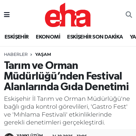
ESKİŞEHİR
EKONOMİ
ESKİŞEHİR SON DAKİKA
Y
HABERLER
YAŞAM
Tarım ve Orman
Müdürlüğü’nden Festival
Alanlarında Gıda Denetimi
Eskişehir İl Tarım ve Orman Müdürlüğü'ne
bağlı gıda kontrol görevlileri, 'Gastro Fest'
ve 'Mıhlama Festivali' etkinliklerinde
gerekli denetimleri gerçekleştirdi.
YANKI ÜZÜM