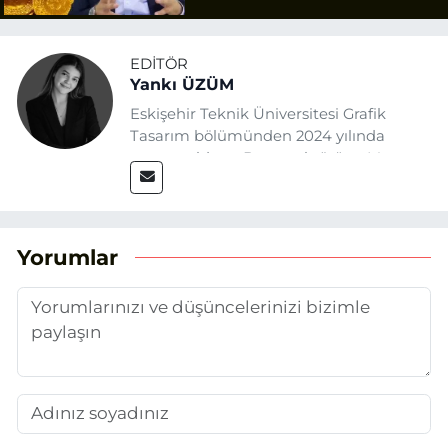
Uyarısı
EDITÖR
Yankı ÜZÜM
Eskişehir Teknik Üniversitesi Grafik
Tasarım bölümünden 2024 yılında
mezun oldum. Basın sektörüne Mayıs
2025’te Eskişehir Haber Ajansı ile adım
attım. Gazeteciliğin temel değerlerine
sadık kalarak ve etik ilkeleri
benimseyerek, Eskişehir gündemini en
Yorumlar
doğru ve sıcak şekilde takipçilerimize
aktarmayı hedefliyorum.