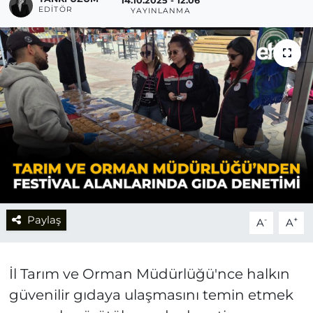
14.10.2025 - 12:06
EDITÖR
YAYINLANMA
Paylaş
-
+
A
A
İl Tarım ve Orman Müdürlüğü'nce halkın
güvenilir gıdaya ulaşmasını temin etmek