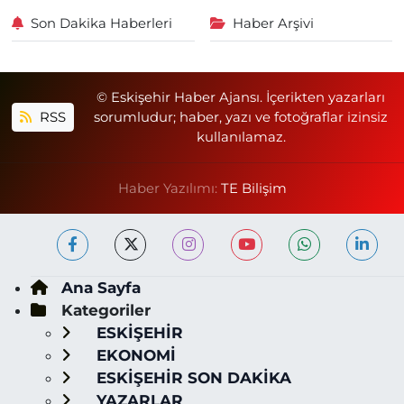
Son Dakika Haberleri
Haber Arşivi
© Eskişehir Haber Ajansı. İçerikten yazarları
RSS
sorumludur; haber, yazı ve fotoğraflar izinsiz
kullanılamaz.
Haber Yazılımı:
TE Bilişim
Ana Sayfa
Kategoriler
ESKİŞEHİR
EKONOMİ
ESKİŞEHİR SON DAKİKA
YAZARLAR