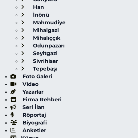
Han
İnönü
Mahmudiye
Mihalgazi
Mihalıççık
Odunpazarı
Seyitgazi
Sivrihisar
Tepebaşı
Foto Galeri
Video
Yazarlar
Firma Rehberi
Seri İlan
Röportaj
Biyografi
Anketler