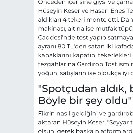
Önceden içerisine giysi ve çamaşı
Hüseyin Keser ve Hasan Enes Tek
aldıkları 4 tekeri monte etti. D
makinası, altına ise mutfak tüpü
Caddesi'nde tost yapıp satmaya b
ayranı 80 TL'den satan iki kafad
kapaklarını kapatıp, tekerlekleri 
tezgahlarına Gardırop Tost ismini
yoğun, satışların ise oldukça iyi
"Spotçudan aldık, bi
Böyle bir şey oldu"
Fikrin nasıl geldiğini ve gardır
aktaran Hüseyin Keser, "Seyyar t
olsun, gerek başka platformlard