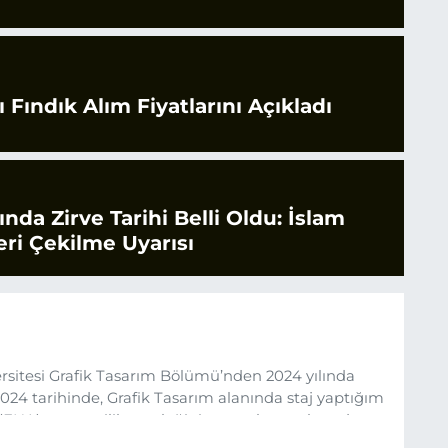
 Fındık Alım Fiyatlarını Açıkladı
rında Zirve Tarihi Belli Oldu: İslam
ri Çekilme Uyarısı
sitesi Grafik Tasarım Bölümü’nden 2024 yılında
24 tarihinde, Grafik Tasarım alanında staj yaptığım
 (EHA) gazetecilik mesleğinin temel unsurlarından
 etkisiyle basın sektörüne adım attım.