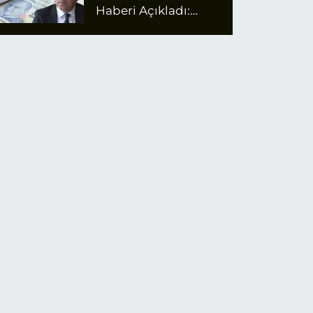
Haberi Açıkladı:
Emekli Maaş Zammı
İçin Net Rakam