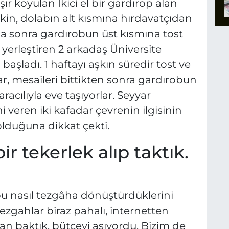
r koyulan İkici el bir gardırop alan
in, dolabın alt kısmına hırdavatçıdan
aha sonra gardırobun üst kısmına tost
 yerleştiren 2 arkadaş Üniversite
aşladı. 1 haftayı aşkın süredir tost ve
ar, mesaileri bittikten sonra gardırobun
aracılıyla eve taşıyorlar. Seyyar
 veren iki kafadar çevrenin ilgisinin
 olduğuna dikkat çekti.
r tekerlek alıp taktık.
obu nasıl tezgâha dönüştürdüklerini
ezgahlar biraz pahalı, internetten
an baktık, bütçeyi aşıyordu. Bizim de