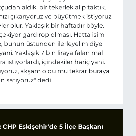
çudan aldık, bir tekerlek alıp taktık.
mızı çıkarıyoruz ve büyütmek istiyoruz
yler olur. Yaklaşık bir haftadır böyle.
i çekiyor gardırop olması. Hatta isim
, bunun üstünden ilerleyelim diye
ni. Yaklaşık 7 bin liraya falan mal
a istiyorlardı, içindekiler hariç yani.
rüyoruz, akşam oldu mu tekrar buraya
en satıyoruz" dedi.
CHP Eskişehir'de 5 İlçe Başkanı