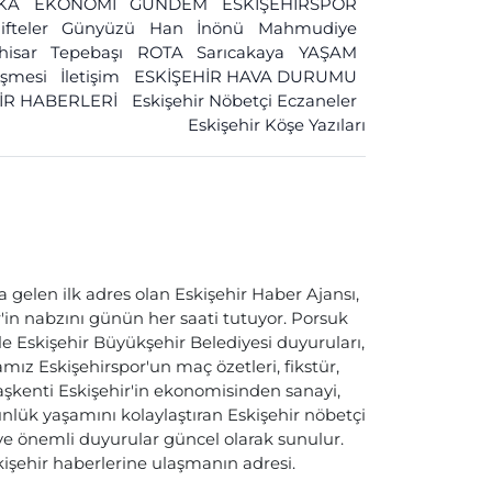
İKA
EKONOMİ
GÜNDEM
ESKİŞEHİRSPOR
ifteler
Günyüzü
Han
İnönü
Mahmudiye
ihisar
Tepebaşı
ROTA
Sarıcakaya
YAŞAM
leşmesi
İletişim
ESKİŞEHİR HAVA DURUMU
İR HABERLERİ
Eskişehir Nöbetçi Eczaneler
Eskişehir Köşe Yazıları
a gelen ilk adres olan Eskişehir Haber Ajansı,
ir'in nabzını günün her saati tutuyor. Porsuk
ile Eskişehir Büyükşehir Belediyesi duyuruları,
ız Eskişehirspor'un maç özetleri, fikstür,
başkenti Eskişehir'in ekonomisinden sanayi,
nlük yaşamını kolaylaştıran Eskişehir nöbetçi
i ve önemli duyurular güncel olarak sunulur.
skişehir haberlerine ulaşmanın adresi.