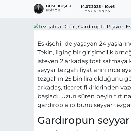
BUSE KUŞCU
14.07.2025 - 10:46
EDITÖR
YAYINLANMA
Eskişehir'de yaşayan 24 yaşları
Tekin, ilginç bir girişimcilik örn
isteyen 2 arkadaş tost satmaya k
seyyar tezgah fiyatlarını incele
tezgahın 25 bin lira olduğunu gö
arkadaş, ticaret fikirlerinden v
başladı. Uzun süren beyin fırtın
gardırop alıp bunu seyyar tezga
Gardıropun seyyar