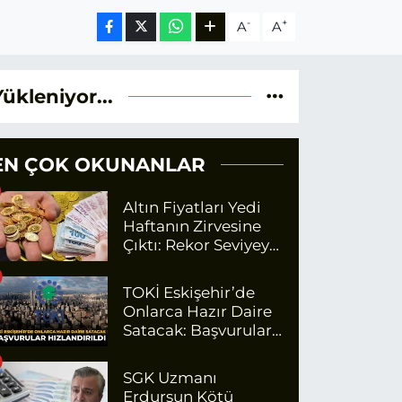
-
+
A
A
Yükleniyor...
EN ÇOK OKUNANLAR
Altın Fiyatları Yedi
Haftanın Zirvesine
Çıktı: Rekor Seviyeye
Yaklaşıyor
TOKİ Eskişehir’de
Onlarca Hazır Daire
Satacak: Başvurular
Hızlandırıldı
SGK Uzmanı
Erdursun Kötü