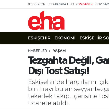
07-08-2026
USD
47,6704
EUR
55,0406
GBP
64,
ESKİŞEHİR
EKONOMİ
ESKİŞEHİR S
HABERLER
YAŞAM
Tezgahta Değil, Gar
Dışı Tost Satışı!
Eskişehir'de harçlılarını ç
bin lirayı bulan seyyar tez
tekerlek takıp, içerisine to
ticarete atıldı.