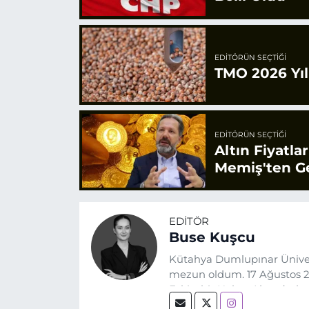
EDITÖRÜN SEÇTIĞI
TMO 2026 Yılı
EDITÖRÜN SEÇTIĞI
Altın Fiyatla
Memiş'ten Ge
EDITÖR
Buse Kuşcu
Kütahya Dumlupınar Üniver
mezun oldum. 17 Ağustos 20
Eskişehir Haber Ajansı’nda
biri olan merak duygusunun