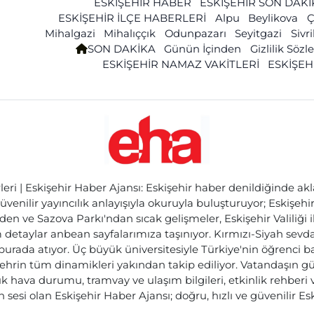
ESKİŞEHİR HABER
ESKİŞEHİR SON DAK
ESKİŞEHİR İLÇE HABERLERİ
Alpu
Beylikova
Ç
Mihalgazi
Mihalıççık
Odunpazarı
Seyitgazi
Sivr
SON DAKİKA
Günün İçinden
Gizlilik Söz
ESKİŞEHİR NAMAZ VAKİTLERİ
ESKİŞEH
ri | Eskişehir Haber Ajansı: Eskişehir haber denildiğinde akl
üvenilir yayıncılık anlayışıyla okuruyla buluşturuyor; Eskişeh
den ve Sazova Parkı'ndan sıcak gelişmeler, Eskişehir Valiliği 
etaylar anbean sayfalarımıza taşınıyor. Kırmızı-Siyah sevdam
 burada atıyor. Üç büyük üniversitesiyle Türkiye'nin öğrenci 
ehrin tüm dinamikleri yakından takip ediliyor. Vatandaşın gü
lık hava durumu, tramvay ve ulaşım bilgileri, etkinlik rehber
 sesi olan Eskişehir Haber Ajansı; doğru, hızlı ve güvenilir E