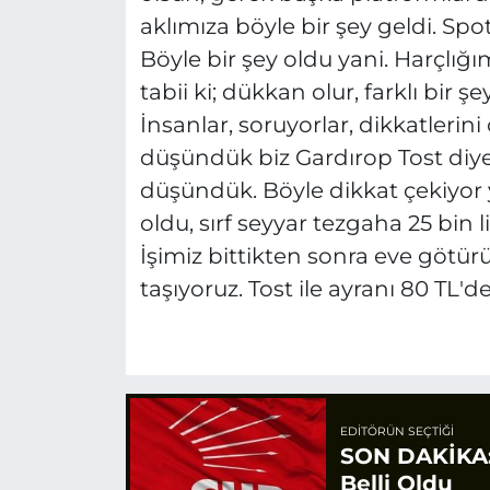
aklımıza böyle bir şey geldi. Spot
Böyle bir şey oldu yani. Harçlığı
tabii ki; dükkan olur, farklı bir şe
İnsanlar, soruyorlar, dikkatlerin
düşündük biz Gardırop Tost diye
düşündük. Böyle dikkat çekiyor ya
oldu, sırf seyyar tezgaha 25 bin lir
İşimiz bittikten sonra eve götü
taşıyoruz. Tost ile ayranı 80 TL'd
EDITÖRÜN SEÇTIĞI
SON DAKİKA: 
Belli Oldu