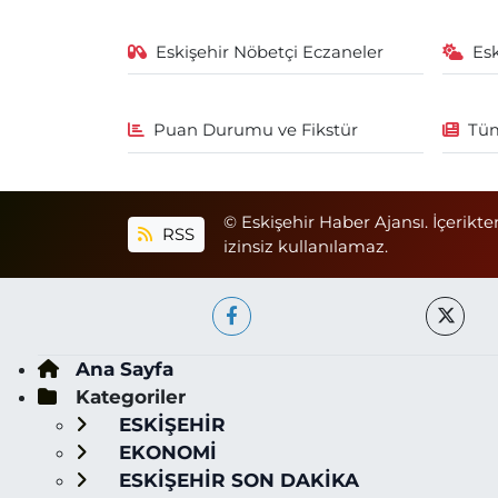
Eskişehir Nöbetçi Eczaneler
Es
Puan Durumu ve Fikstür
Tüm
© Eskişehir Haber Ajansı. İçerikte
RSS
izinsiz kullanılamaz.
Ana Sayfa
Kategoriler
ESKİŞEHİR
EKONOMİ
ESKİŞEHİR SON DAKİKA