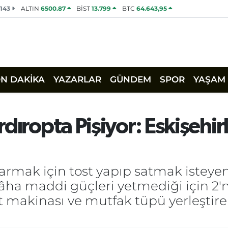
2143
ALTIN
6500.87
BİST
13.799
BTC
64.643,95
ON DAKİKA
YAZARLAR
GÜNDEM
SPOR
YAŞAM
dıropta Pişiyor: Eskişehir
ıkarmak için tost yapıp satmak isteye
gâha maddi güçleri yetmediği için 2'nc
st makinası ve mutfak tüpü yerleştirer