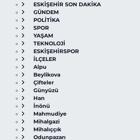
ESKİŞEHİR SON DAKİKA
GÜNDEM
POLİTİKA
SPOR
YAŞAM
TEKNOLOJİ
ESKİŞEHİRSPOR
İLÇELER
Alpu
Beylikova
Çifteler
Günyüzü
Han
İnönü
Mahmudiye
Mihalgazi
Mihalıççık
Odunpazarı