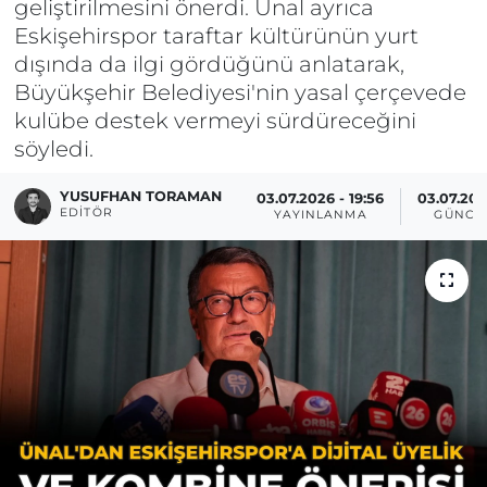
geliştirilmesini önerdi. Ünal ayrıca
Eskişehirspor taraftar kültürünün yurt
dışında da ilgi gördüğünü anlatarak,
Büyükşehir Belediyesi'nin yasal çerçevede
kulübe destek vermeyi sürdüreceğini
söyledi.
YUSUFHAN TORAMAN
03.07.2026 - 19:56
03.07.202
EDITÖR
YAYINLANMA
GÜNCE