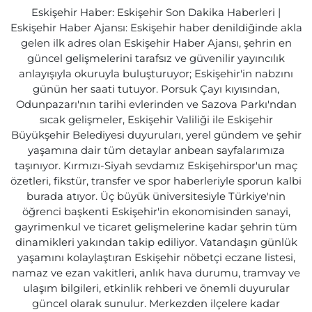
Eskişehir Haber: Eskişehir Son Dakika Haberleri |
Eskişehir Haber Ajansı: Eskişehir haber denildiğinde akla
gelen ilk adres olan Eskişehir Haber Ajansı, şehrin en
güncel gelişmelerini tarafsız ve güvenilir yayıncılık
anlayışıyla okuruyla buluşturuyor; Eskişehir'in nabzını
günün her saati tutuyor. Porsuk Çayı kıyısından,
Odunpazarı'nın tarihi evlerinden ve Sazova Parkı'ndan
sıcak gelişmeler, Eskişehir Valiliği ile Eskişehir
Büyükşehir Belediyesi duyuruları, yerel gündem ve şehir
yaşamına dair tüm detaylar anbean sayfalarımıza
taşınıyor. Kırmızı-Siyah sevdamız Eskişehirspor'un maç
özetleri, fikstür, transfer ve spor haberleriyle sporun kalbi
burada atıyor. Üç büyük üniversitesiyle Türkiye'nin
öğrenci başkenti Eskişehir'in ekonomisinden sanayi,
gayrimenkul ve ticaret gelişmelerine kadar şehrin tüm
dinamikleri yakından takip ediliyor. Vatandaşın günlük
yaşamını kolaylaştıran Eskişehir nöbetçi eczane listesi,
namaz ve ezan vakitleri, anlık hava durumu, tramvay ve
ulaşım bilgileri, etkinlik rehberi ve önemli duyurular
güncel olarak sunulur. Merkezden ilçelere kadar