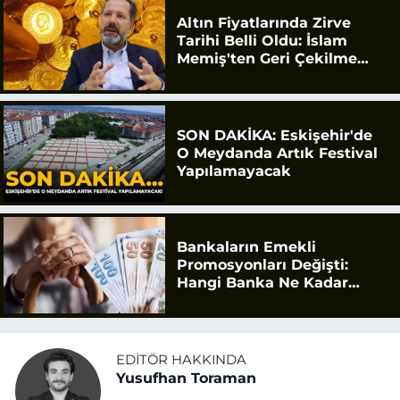
Altın Fiyatlarında Zirve
Tarihi Belli Oldu: İslam
Memiş'ten Geri Çekilme
Uyarısı
SON DAKİKA: Eskişehir'de
O Meydanda Artık Festival
Yapılamayacak
Bankaların Emekli
Promosyonları Değişti:
Hangi Banka Ne Kadar
Ödüyor?
EDITÖR HAKKINDA
Yusufhan Toraman