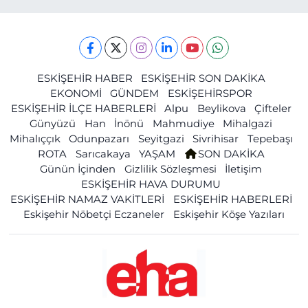
ESKİŞEHİR HABER
ESKİŞEHİR SON DAKİKA
EKONOMİ
GÜNDEM
ESKİŞEHİRSPOR
ESKİŞEHİR İLÇE HABERLERİ
Alpu
Beylikova
Çifteler
Günyüzü
Han
İnönü
Mahmudiye
Mihalgazi
Mihalıççık
Odunpazarı
Seyitgazi
Sivrihisar
Tepebaşı
ROTA
Sarıcakaya
YAŞAM
SON DAKİKA
Günün İçinden
Gizlilik Sözleşmesi
İletişim
ESKİŞEHİR HAVA DURUMU
ESKİŞEHİR NAMAZ VAKİTLERİ
ESKİŞEHİR HABERLERİ
Eskişehir Nöbetçi Eczaneler
Eskişehir Köşe Yazıları