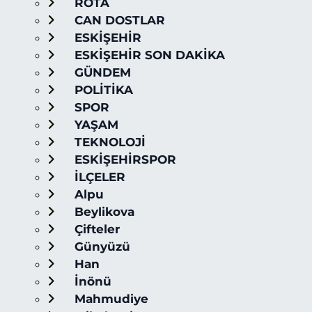
ROTA
CAN DOSTLAR
ESKİŞEHİR
ESKİŞEHİR SON DAKİKA
GÜNDEM
POLİTİKA
SPOR
YAŞAM
TEKNOLOJİ
ESKİŞEHİRSPOR
İLÇELER
Alpu
Beylikova
Çifteler
Günyüzü
Han
İnönü
Mahmudiye