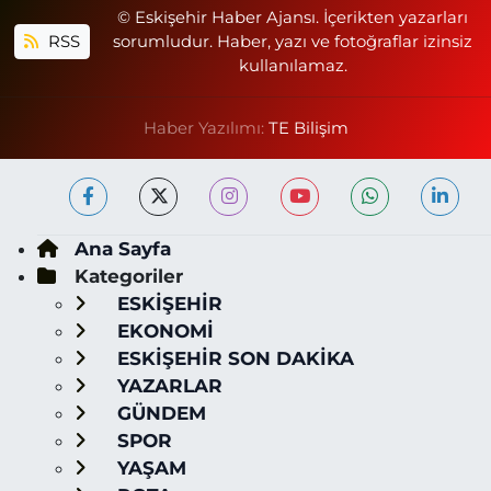
© Eskişehir Haber Ajansı. İçerikten yazarları
RSS
sorumludur. Haber, yazı ve fotoğraflar izinsiz
kullanılamaz.
Haber Yazılımı:
TE Bilişim
Ana Sayfa
Kategoriler
ESKİŞEHİR
EKONOMİ
ESKİŞEHİR SON DAKİKA
YAZARLAR
GÜNDEM
SPOR
YAŞAM