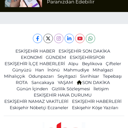
Paranızdan Edebilir
ESKİŞEHİR HABER
ESKİŞEHİR SON DAKİKA
EKONOMİ
GÜNDEM
ESKİŞEHİRSPOR
ESKİŞEHİR İLÇE HABERLERİ
Alpu
Beylikova
Çifteler
Günyüzü
Han
İnönü
Mahmudiye
Mihalgazi
Mihalıççık
Odunpazarı
Seyitgazi
Sivrihisar
Tepebaşı
ROTA
Sarıcakaya
YAŞAM
SON DAKİKA
Günün İçinden
Gizlilik Sözleşmesi
İletişim
ESKİŞEHİR HAVA DURUMU
ESKİŞEHİR NAMAZ VAKİTLERİ
ESKİŞEHİR HABERLERİ
Eskişehir Nöbetçi Eczaneler
Eskişehir Köşe Yazıları