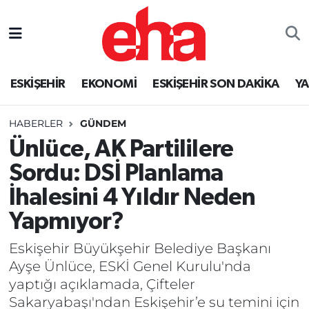
ESKİŞEHİR
EKONOMİ
ESKİŞEHİR SON DAKİKA
Y
HABERLER
GÜNDEM
Ünlüce, AK Partililere
Sordu: DSİ Planlama
İhalesini 4 Yıldır Neden
Yapmıyor?
Eskişehir Büyükşehir Belediye Başkanı
Ayşe Ünlüce, ESKİ Genel Kurulu'nda
yaptığı açıklamada, Çifteler
Sakaryabaşı'ndan Eskişehir’e su temini için