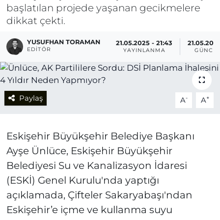
başlatılan projede yaşanan gecikmelere
dikkat çekti.
YUSUFHAN TORAMAN
21.05.2025 - 21:43
21.05.2025
EDITÖR
YAYINLANMA
GÜNCE
Paylaş
-
+
A
A
Eskişehir Büyükşehir Belediye Başkanı
Ayşe Ünlüce, Eskişehir Büyükşehir
Belediyesi Su ve Kanalizasyon İdaresi
(ESKİ) Genel Kurulu'nda yaptığı
açıklamada, Çifteler Sakaryabaşı'ndan
Eskişehir’e içme ve kullanma suyu