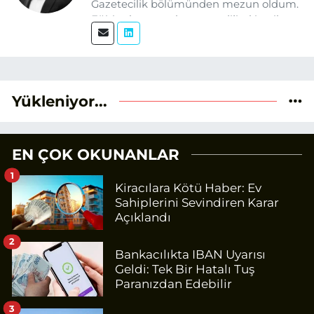
Gazetecilik bölümünden mezun oldum.
Eğitim hayatım boyunca dijital içerik
üretimi ve arama motoru
optimizasyonu (SEO) alanlarına ilgi
duydum. Şu anda SEO odaklı içerikler
üretiyorum. Haberlerimde güncel
verileri ve okuyucu odaklı yaklaşımı
Yükleniyor...
temel alıyorum.
EN ÇOK OKUNANLAR
1
Kiracılara Kötü Haber: Ev
Sahiplerini Sevindiren Karar
Açıklandı
2
Bankacılıkta IBAN Uyarısı
Geldi: Tek Bir Hatalı Tuş
Paranızdan Edebilir
3