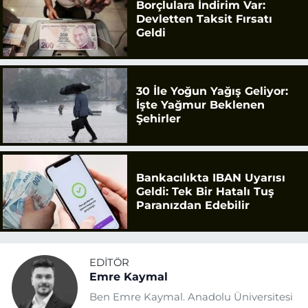
Borçlulara İndirim Var:
Devletten Taksit Fırsatı
Geldi
30 İle Yoğun Yağış Geliyor:
İşte Yağmur Beklenen
Şehirler
Bankacılıkta IBAN Uyarısı
Geldi: Tek Bir Hatalı Tuş
Paranızdan Edebilir
EDITÖR
Emre Kaymal
Ben Emre Kaymal. Anadolu Üniversitesi