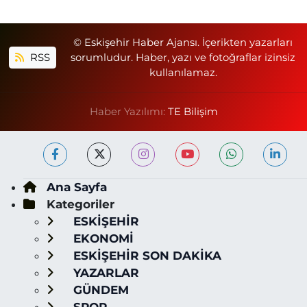
© Eskişehir Haber Ajansı. İçerikten yazarları
RSS
sorumludur. Haber, yazı ve fotoğraflar izinsiz
kullanılamaz.
Haber Yazılımı:
TE Bilişim
Ana Sayfa
Kategoriler
ESKİŞEHİR
EKONOMİ
ESKİŞEHİR SON DAKİKA
YAZARLAR
GÜNDEM