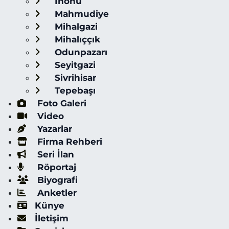
İnönü
Mahmudiye
Mihalgazi
Mihalıççık
Odunpazarı
Seyitgazi
Sivrihisar
Tepebaşı
Foto Galeri
Video
Yazarlar
Firma Rehberi
Seri İlan
Röportaj
Biyografi
Anketler
Künye
İletişim