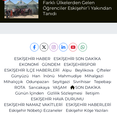
Farklı Ülkelerden Gelen
Öğrenciler Eskişehir’i Yakından
Tanıdı
ESKİŞEHİR HABER
ESKİŞEHİR SON DAKİKA
EKONOMİ
GÜNDEM
ESKİŞEHİRSPOR
ESKİŞEHİR İLÇE HABERLERİ
Alpu
Beylikova
Çifteler
Günyüzü
Han
İnönü
Mahmudiye
Mihalgazi
Mihalıççık
Odunpazarı
Seyitgazi
Sivrihisar
Tepebaşı
ROTA
Sarıcakaya
YAŞAM
SON DAKİKA
Günün İçinden
Gizlilik Sözleşmesi
İletişim
ESKİŞEHİR HAVA DURUMU
ESKİŞEHİR NAMAZ VAKİTLERİ
ESKİŞEHİR HABERLERİ
Eskişehir Nöbetçi Eczaneler
Eskişehir Köşe Yazıları