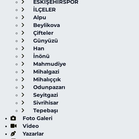
ESKİŞEHİRSPOR
İLÇELER
Alpu
Beylikova
Çifteler
Günyüzü
Han
İnönü
Mahmudiye
Mihalgazi
Mihalıççık
Odunpazarı
Seyitgazi
Sivrihisar
Tepebaşı
Foto Galeri
Video
Yazarlar