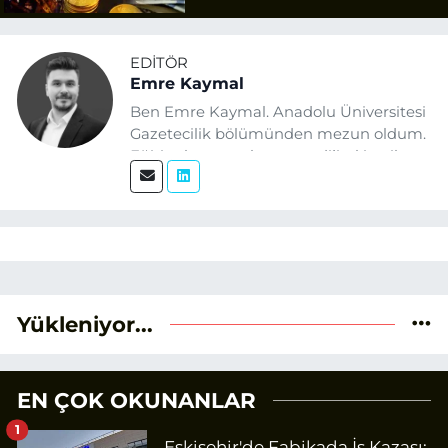
EDITÖR
Emre Kaymal
Ben Emre Kaymal. Anadolu Üniversitesi
Gazetecilik bölümünden mezun oldum.
Eğitim hayatım boyunca dijital içerik
üretimi ve arama motoru
optimizasyonu (SEO) alanlarına ilgi
duydum. Şu anda SEO odaklı içerikler
üretiyorum. Haberlerimde güncel
verileri ve okuyucu odaklı yaklaşımı
temel alıyorum.
Yükleniyor...
EN ÇOK OKUNANLAR
1
Eskişehir'de Fabikada İş Kazası: