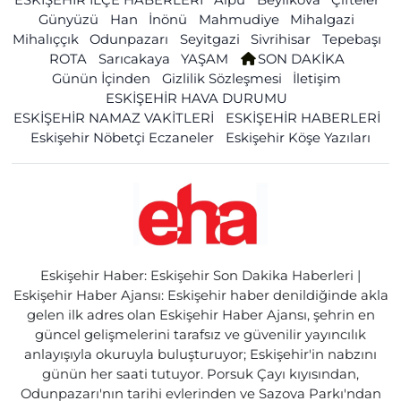
Günyüzü
Han
İnönü
Mahmudiye
Mihalgazi
Mihalıççık
Odunpazarı
Seyitgazi
Sivrihisar
Tepebaşı
ROTA
Sarıcakaya
YAŞAM
SON DAKİKA
Günün İçinden
Gizlilik Sözleşmesi
İletişim
ESKİŞEHİR HAVA DURUMU
ESKİŞEHİR NAMAZ VAKİTLERİ
ESKİŞEHİR HABERLERİ
Eskişehir Nöbetçi Eczaneler
Eskişehir Köşe Yazıları
Eskişehir Haber: Eskişehir Son Dakika Haberleri |
Eskişehir Haber Ajansı: Eskişehir haber denildiğinde akla
gelen ilk adres olan Eskişehir Haber Ajansı, şehrin en
güncel gelişmelerini tarafsız ve güvenilir yayıncılık
anlayışıyla okuruyla buluşturuyor; Eskişehir'in nabzını
günün her saati tutuyor. Porsuk Çayı kıyısından,
Odunpazarı'nın tarihi evlerinden ve Sazova Parkı'ndan