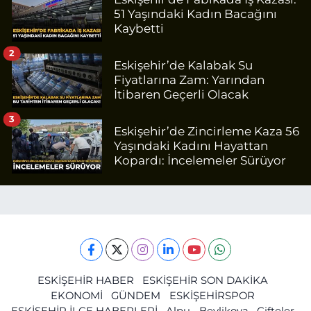
51 Yaşındaki Kadın Bacağını
Kaybetti
2
Eskişehir’de Kalabak Su
Fiyatlarına Zam: Yarından
İtibaren Geçerli Olacak
3
Eskişehir’de Zincirleme Kaza 56
Yaşındaki Kadını Hayattan
Kopardı: İncelemeler Sürüyor
ESKİŞEHİR HABER
ESKİŞEHİR SON DAKİKA
EKONOMİ
GÜNDEM
ESKİŞEHİRSPOR
ESKİŞEHİR İLÇE HABERLERİ
Alpu
Beylikova
Çifteler