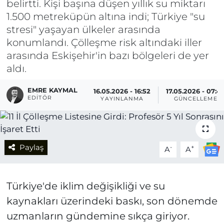
belirtti. Kişi başına düşen yıllık su miktarı
1.500 metreküpün altına indi; Türkiye "su
stresi" yaşayan ülkeler arasında
konumlandı. Çölleşme risk altındaki iller
arasında Eskişehir'in bazı bölgeleri de yer
aldı.
EMRE KAYMAL
16.05.2026 - 16:52
17.05.2026 - 07:4
EDITÖR
YAYINLANMA
GÜNCELLEME
Paylaş
-
+
A
A
Türkiye'de iklim değişikliği ve su
kaynakları üzerindeki baskı, son dönemde
uzmanların gündemine sıkça giriyor.