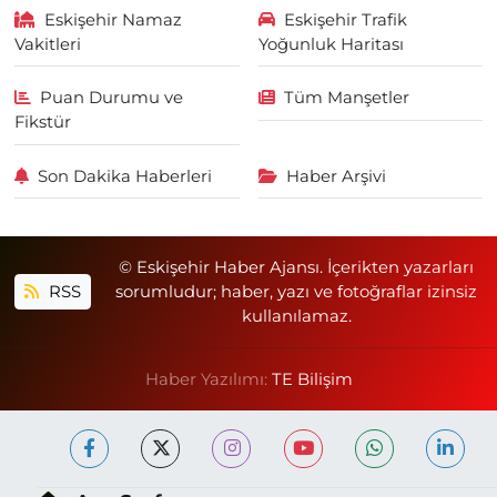
Eskişehir Namaz
Eskişehir Trafik
Vakitleri
Yoğunluk Haritası
Puan Durumu ve
Tüm Manşetler
Fikstür
Son Dakika Haberleri
Haber Arşivi
© Eskişehir Haber Ajansı. İçerikten yazarları
RSS
sorumludur; haber, yazı ve fotoğraflar izinsiz
kullanılamaz.
Haber Yazılımı:
TE Bilişim