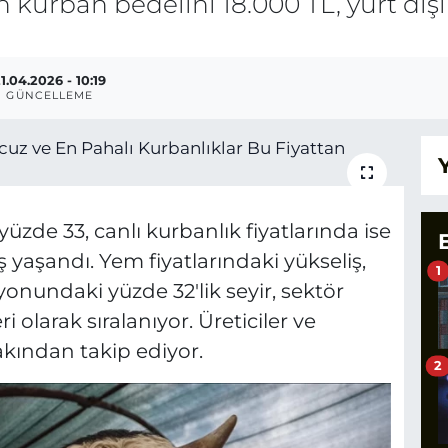
n kurban bedelini 18.000 TL, yurt dışı
1.04.2026 - 10:19
GÜNCELLEME
yüzde 33, canlı kurbanlık fiyatlarında ise
 yaşandı. Yem fiyatlarındaki yükseliş,
1
syonundaki yüzde 32'lik seyir, sektör
 olarak sıralanıyor. Üreticiler ve
akından takip ediyor.
2