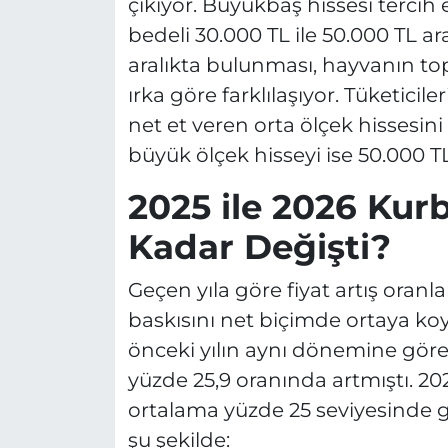
çıkıyor. Büyükbaş hissesi tercih e
bedeli 30.000 TL ile 50.000 TL a
aralıkta bulunması, hayvanın top
ırka göre farklılaşıyor. Tüketicile
net et veren orta ölçek hissesin
büyük ölçek hisseyi ise 50.000 T
2025 ile 2026 Kurb
Kadar Değişti?
Geçen yıla göre fiyat artış oranl
baskısını net biçimde ortaya koyu
önceki yılın aynı dönemine gör
yüzde 25,9 oranında artmıştı. 202
ortalama yüzde 25 seviyesinde ger
şu şekilde: