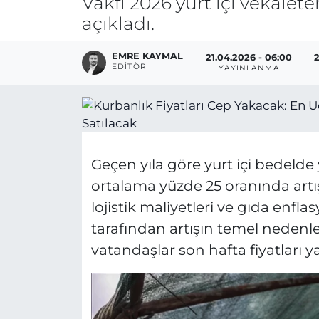
Vakfı 2026 yurt içi vekalete
açıkladı.
EMRE KAYMAL
21.04.2026 - 06:00
2
EDITÖR
YAYINLANMA
Geçen yıla göre yurt içi bedelde 
ortalama yüzde 25 oranında artış
lojistik maliyetleri ve gıda enfla
tarafından artışın temel nedenleri
vatandaşlar son hafta fiyatları y