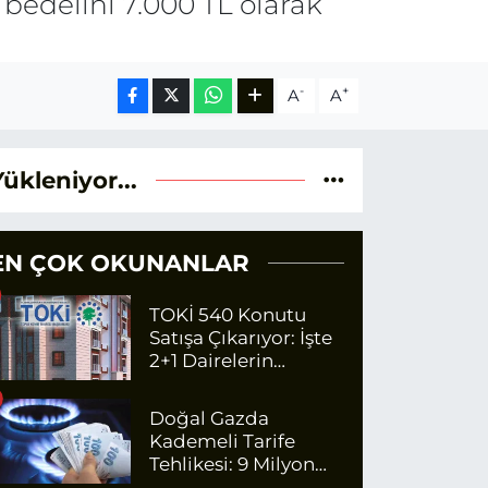
 bedelini 7.000 TL olarak
-
+
A
A
Yükleniyor...
EN ÇOK OKUNANLAR
TOKİ 540 Konutu
Satışa Çıkarıyor: İşte
2+1 Dairelerin
Fiyatları
Doğal Gazda
Kademeli Tarife
Tehlikesi: 9 Milyon
Kişi Fazla Para