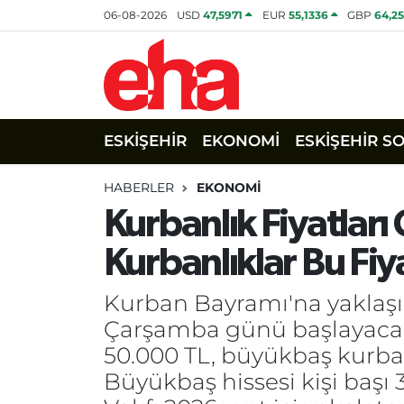
06-08-2026
USD
47,5971
EUR
55,1336
GBP
64,2
ESKİŞEHİR
EKONOMİ
ESKİŞEHİR S
HABERLER
EKONOMİ
Kurbanlık Fiyatları
Kurbanlıklar Bu Fiy
Kurban Bayramı'na yaklaşık
Çarşamba günü başlayacak 
50.000 TL, büyükbaş kurban
Büyükbaş hissesi kişi başı 