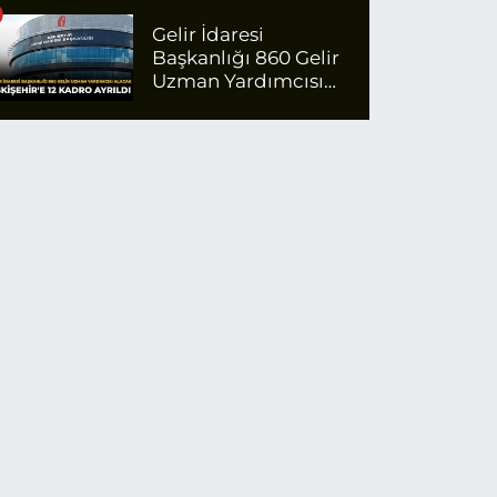
Ödeyecek
Gelir İdaresi
Başkanlığı 860 Gelir
Uzman Yardımcısı
Alacak: Eskişehir'e 12
Kadro Ayrıldı