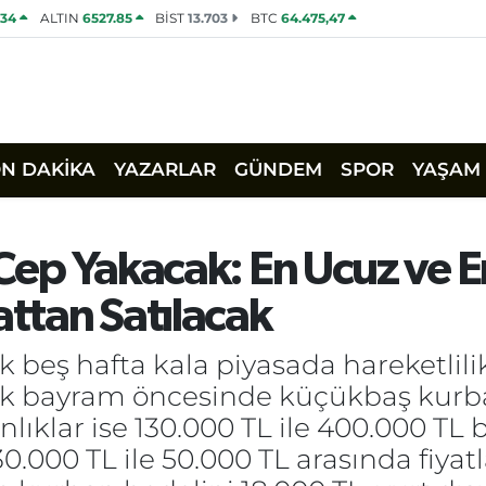
534
ALTIN
6527.85
BİST
13.703
BTC
64.475,47
ON DAKİKA
YAZARLAR
GÜNDEM
SPOR
YAŞAM
 Cep Yakacak: En Ucuz ve E
attan Satılacak
 beş hafta kala piyasada hareketlilik
bayram öncesinde küçükbaş kurbanlık
lıklar ise 130.000 TL ile 400.000 TL 
30.000 TL ile 50.000 TL arasında fiyat