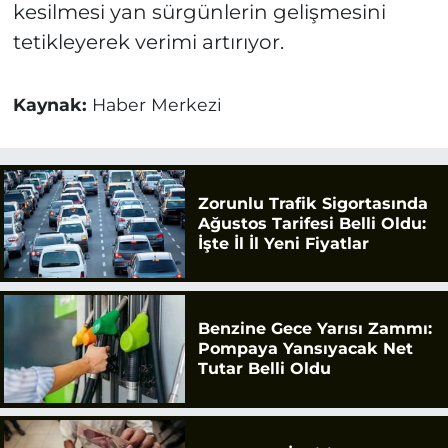
kesilmesi yan sürgünlerin gelişmesini
tetikleyerek verimi artırıyor.
Kaynak:
Haber Merkezi
Zorunlu Trafik Sigortasında
Ağustos Tarifesi Belli Oldu:
İşte İl İl Yeni Fiyatlar
Benzine Gece Yarısı Zammı:
Pompaya Yansıyacak Net
Tutar Belli Oldu