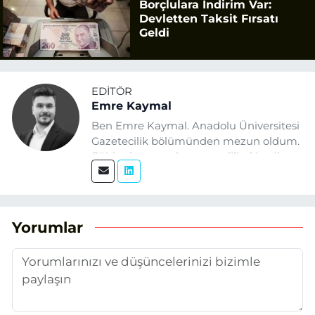
Borçlulara İndirim Var:
Devletten Taksit Fırsatı
Geldi
EDITÖR
Emre Kaymal
Ben Emre Kaymal. Anadolu Üniversitesi
Gazetecilik bölümünden mezun oldum.
Eğitim hayatım boyunca dijital içerik
üretimi ve arama motoru
optimizasyonu (SEO) alanlarına ilgi
duydum. Şu anda SEO odaklı içerikler
üretiyorum. Haberlerimde güncel
Yorumlar
verileri ve okuyucu odaklı yaklaşımı
temel alıyorum.