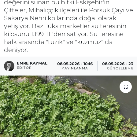
değerini sunan bu bitki Eskişehir'in
Çifteler, Mihalıççık ilçeleri ile Porsuk Çayı ve
Sakarya Nehri kollarında doğal olarak
yetişiyor. Bazı lüks marketler su teresinin
kilosunu 1.199 TL'den satıyor. Su teresine
halk arasında "tuzik" ve "kuzmuz" da
deniyor.
EMRE KAYMAL
08.05.2026 - 10:16
08.05.2026 - 23:2
EDITÖR
YAYINLANMA
GÜNCELLEME