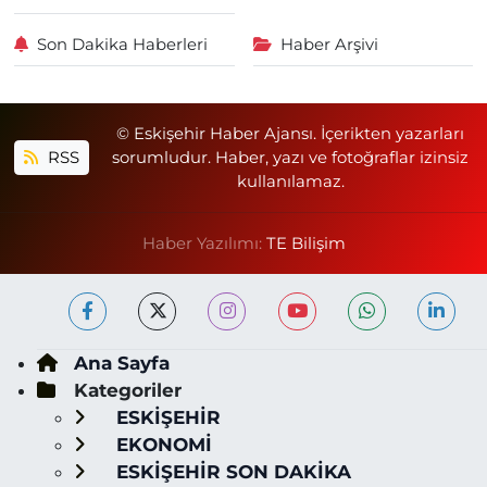
Son Dakika Haberleri
Haber Arşivi
© Eskişehir Haber Ajansı. İçerikten yazarları
RSS
sorumludur. Haber, yazı ve fotoğraflar izinsiz
kullanılamaz.
Haber Yazılımı:
TE Bilişim
Ana Sayfa
Kategoriler
ESKİŞEHİR
EKONOMİ
ESKİŞEHİR SON DAKİKA