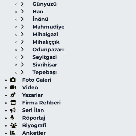
Günyüzü
Han
İnönü
Mahmudiye
Mihalgazi
Mihalıççık
Odunpazarı
Seyitgazi
Sivrihisar
Tepebaşı
Foto Galeri
Video
Yazarlar
Firma Rehberi
Seri İlan
Röportaj
Biyografi
Anketler