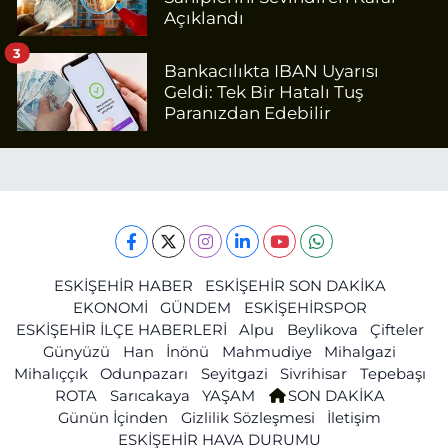
Açıklandı
3
Bankacılıkta IBAN Uyarısı
Geldi: Tek Bir Hatalı Tuş
Paranızdan Edebilir
ESKİŞEHİR HABER
ESKİŞEHİR SON DAKİKA
EKONOMİ
GÜNDEM
ESKİŞEHİRSPOR
ESKİŞEHİR İLÇE HABERLERİ
Alpu
Beylikova
Çifteler
Günyüzü
Han
İnönü
Mahmudiye
Mihalgazi
Mihalıççık
Odunpazarı
Seyitgazi
Sivrihisar
Tepebaşı
ROTA
Sarıcakaya
YAŞAM
SON DAKİKA
Günün İçinden
Gizlilik Sözleşmesi
İletişim
ESKİŞEHİR HAVA DURUMU