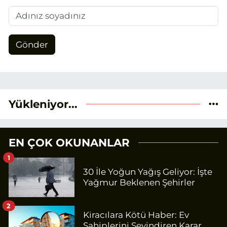
Gönder
Yükleniyor...
EN ÇOK OKUNANLAR
1
30 İle Yoğun Yağış Geliyor: İşte
Yağmur Beklenen Şehirler
2
Kiracılara Kötü Haber: Ev
Sahiplerini Sevindiren Karar