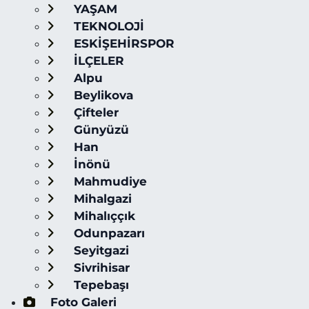
YAŞAM
TEKNOLOJİ
ESKİŞEHİRSPOR
İLÇELER
Alpu
Beylikova
Çifteler
Günyüzü
Han
İnönü
Mahmudiye
Mihalgazi
Mihalıççık
Odunpazarı
Seyitgazi
Sivrihisar
Tepebaşı
Foto Galeri