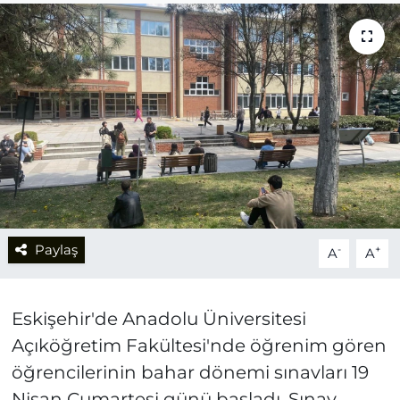
Paylaş
-
+
A
A
Eskişehir'de Anadolu Üniversitesi
Açıköğretim Fakültesi'nde öğrenim gören
öğrencilerinin bahar dönemi sınavları 19
Nisan Cumartesi günü başladı. Sınav