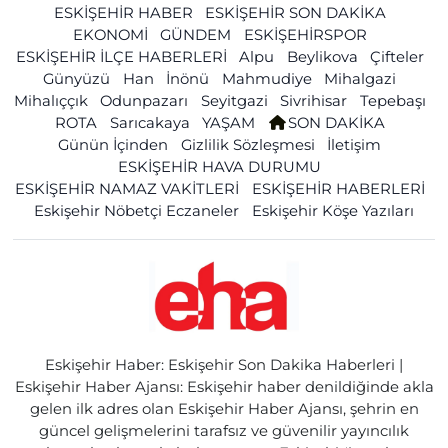
ESKİŞEHİR HABER
ESKİŞEHİR SON DAKİKA
EKONOMİ
GÜNDEM
ESKİŞEHİRSPOR
ESKİŞEHİR İLÇE HABERLERİ
Alpu
Beylikova
Çifteler
Günyüzü
Han
İnönü
Mahmudiye
Mihalgazi
Mihalıççık
Odunpazarı
Seyitgazi
Sivrihisar
Tepebaşı
ROTA
Sarıcakaya
YAŞAM
SON DAKİKA
Günün İçinden
Gizlilik Sözleşmesi
İletişim
ESKİŞEHİR HAVA DURUMU
ESKİŞEHİR NAMAZ VAKİTLERİ
ESKİŞEHİR HABERLERİ
Eskişehir Nöbetçi Eczaneler
Eskişehir Köşe Yazıları
Eskişehir Haber: Eskişehir Son Dakika Haberleri |
Eskişehir Haber Ajansı: Eskişehir haber denildiğinde akla
gelen ilk adres olan Eskişehir Haber Ajansı, şehrin en
güncel gelişmelerini tarafsız ve güvenilir yayıncılık