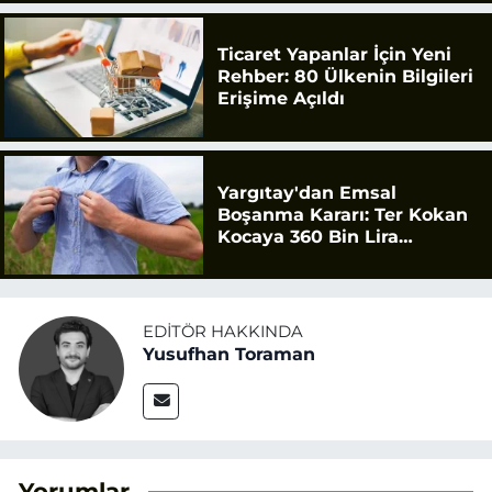
Ticaret Yapanlar İçin Yeni
Rehber: 80 Ülkenin Bilgileri
Erişime Açıldı
Yargıtay'dan Emsal
Boşanma Kararı: Ter Kokan
Kocaya 360 Bin Lira
Tazminat
EDITÖR HAKKINDA
Yusufhan Toraman
Yorumlar