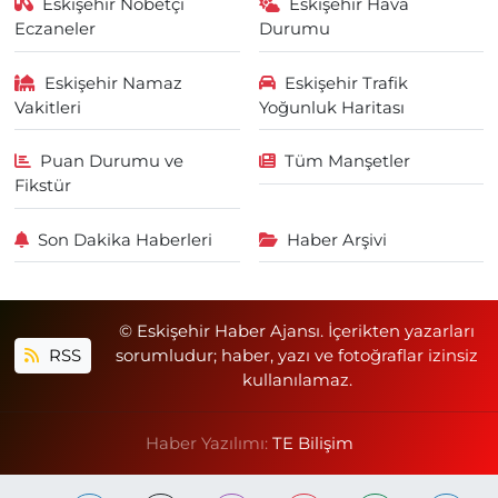
Eskişehir Nöbetçi
Eskişehir Hava
Eczaneler
Durumu
Eskişehir Namaz
Eskişehir Trafik
Vakitleri
Yoğunluk Haritası
Puan Durumu ve
Tüm Manşetler
Fikstür
Son Dakika Haberleri
Haber Arşivi
© Eskişehir Haber Ajansı. İçerikten yazarları
RSS
sorumludur; haber, yazı ve fotoğraflar izinsiz
kullanılamaz.
Haber Yazılımı:
TE Bilişim