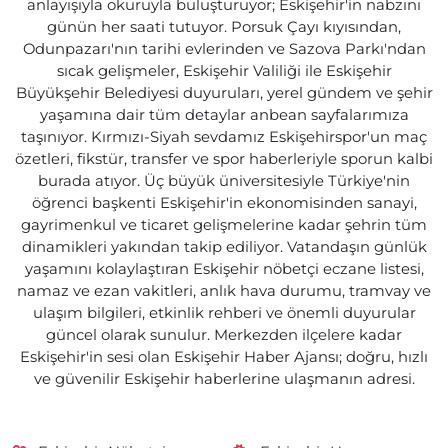
anlayışıyla okuruyla buluşturuyor; Eskişehir'in nabzını
günün her saati tutuyor. Porsuk Çayı kıyısından,
Odunpazarı'nın tarihi evlerinden ve Sazova Parkı'ndan
sıcak gelişmeler, Eskişehir Valiliği ile Eskişehir
Büyükşehir Belediyesi duyuruları, yerel gündem ve şehir
yaşamına dair tüm detaylar anbean sayfalarımıza
taşınıyor. Kırmızı-Siyah sevdamız Eskişehirspor'un maç
özetleri, fikstür, transfer ve spor haberleriyle sporun kalbi
burada atıyor. Üç büyük üniversitesiyle Türkiye'nin
öğrenci başkenti Eskişehir'in ekonomisinden sanayi,
gayrimenkul ve ticaret gelişmelerine kadar şehrin tüm
dinamikleri yakından takip ediliyor. Vatandaşın günlük
yaşamını kolaylaştıran Eskişehir nöbetçi eczane listesi,
namaz ve ezan vakitleri, anlık hava durumu, tramvay ve
ulaşım bilgileri, etkinlik rehberi ve önemli duyurular
güncel olarak sunulur. Merkezden ilçelere kadar
Eskişehir'in sesi olan Eskişehir Haber Ajansı; doğru, hızlı
ve güvenilir Eskişehir haberlerine ulaşmanın adresi.