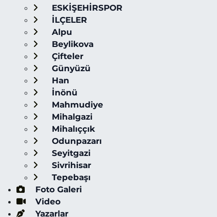
ESKİŞEHİRSPOR
İLÇELER
Alpu
Beylikova
Çifteler
Günyüzü
Han
İnönü
Mahmudiye
Mihalgazi
Mihalıççık
Odunpazarı
Seyitgazi
Sivrihisar
Tepebaşı
Foto Galeri
Video
Yazarlar