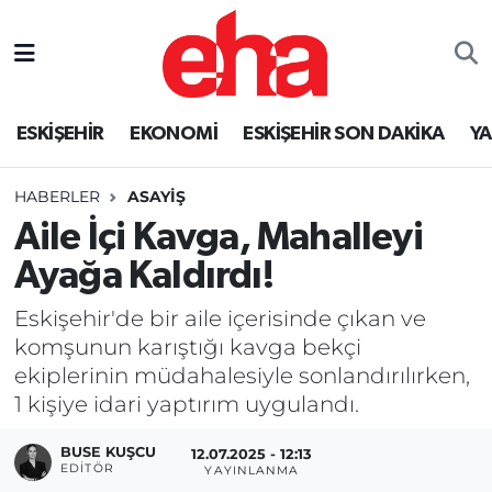
ESKİŞEHİR
EKONOMİ
ESKİŞEHİR SON DAKİKA
Y
HABERLER
ASAYİŞ
Aile İçi Kavga, Mahalleyi
Ayağa Kaldırdı!
Eskişehir'de bir aile içerisinde çıkan ve
komşunun karıştığı kavga bekçi
ekiplerinin müdahalesiyle sonlandırılırken,
1 kişiye idari yaptırım uygulandı.
BUSE KUŞCU
12.07.2025 - 12:13
EDITÖR
YAYINLANMA