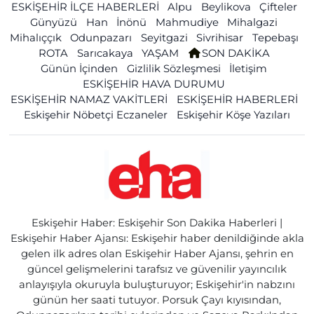
ESKİŞEHİR İLÇE HABERLERİ
Alpu
Beylikova
Çifteler
Günyüzü
Han
İnönü
Mahmudiye
Mihalgazi
Mihalıççık
Odunpazarı
Seyitgazi
Sivrihisar
Tepebaşı
ROTA
Sarıcakaya
YAŞAM
SON DAKİKA
Günün İçinden
Gizlilik Sözleşmesi
İletişim
ESKİŞEHİR HAVA DURUMU
ESKİŞEHİR NAMAZ VAKİTLERİ
ESKİŞEHİR HABERLERİ
Eskişehir Nöbetçi Eczaneler
Eskişehir Köşe Yazıları
Eskişehir Haber: Eskişehir Son Dakika Haberleri |
Eskişehir Haber Ajansı: Eskişehir haber denildiğinde akla
gelen ilk adres olan Eskişehir Haber Ajansı, şehrin en
güncel gelişmelerini tarafsız ve güvenilir yayıncılık
anlayışıyla okuruyla buluşturuyor; Eskişehir'in nabzını
günün her saati tutuyor. Porsuk Çayı kıyısından,