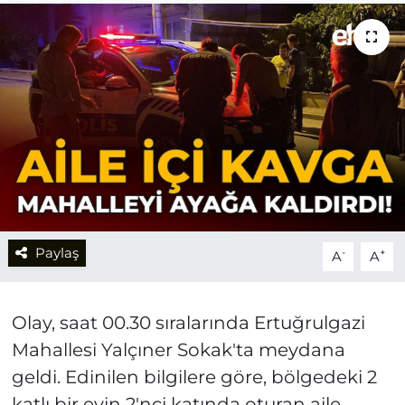
Paylaş
-
+
A
A
Olay, saat 00.30 sıralarında Ertuğrulgazi
Mahallesi Yalçıner Sokak'ta meydana
geldi. Edinilen bilgilere göre, bölgedeki 2
katlı bir evin 2'nci katında oturan aile