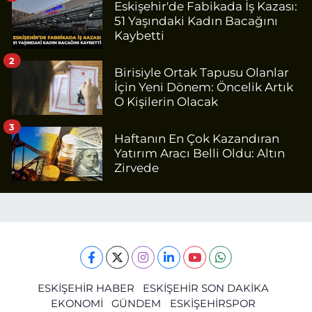
Eskişehir'de Fabikada İş Kazası:
51 Yaşındaki Kadın Bacağını
Kaybetti
2
Birisiyle Ortak Tapusu Olanlar
İçin Yeni Dönem: Öncelik Artık
O Kişilerin Olacak
3
Haftanın En Çok Kazandıran
Yatırım Aracı Belli Oldu: Altın
Zirvede
ESKİŞEHİR HABER
ESKİŞEHİR SON DAKİKA
EKONOMİ
GÜNDEM
ESKİŞEHİRSPOR