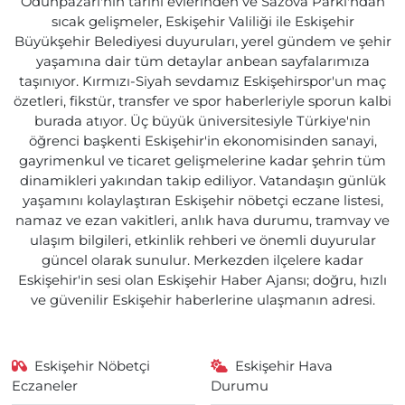
Odunpazarı'nın tarihi evlerinden ve Sazova Parkı'ndan
sıcak gelişmeler, Eskişehir Valiliği ile Eskişehir
Büyükşehir Belediyesi duyuruları, yerel gündem ve şehir
yaşamına dair tüm detaylar anbean sayfalarımıza
taşınıyor. Kırmızı-Siyah sevdamız Eskişehirspor'un maç
özetleri, fikstür, transfer ve spor haberleriyle sporun kalbi
burada atıyor. Üç büyük üniversitesiyle Türkiye'nin
öğrenci başkenti Eskişehir'in ekonomisinden sanayi,
gayrimenkul ve ticaret gelişmelerine kadar şehrin tüm
dinamikleri yakından takip ediliyor. Vatandaşın günlük
yaşamını kolaylaştıran Eskişehir nöbetçi eczane listesi,
namaz ve ezan vakitleri, anlık hava durumu, tramvay ve
ulaşım bilgileri, etkinlik rehberi ve önemli duyurular
güncel olarak sunulur. Merkezden ilçelere kadar
Eskişehir'in sesi olan Eskişehir Haber Ajansı; doğru, hızlı
ve güvenilir Eskişehir haberlerine ulaşmanın adresi.
Eskişehir Nöbetçi
Eskişehir Hava
Eczaneler
Durumu