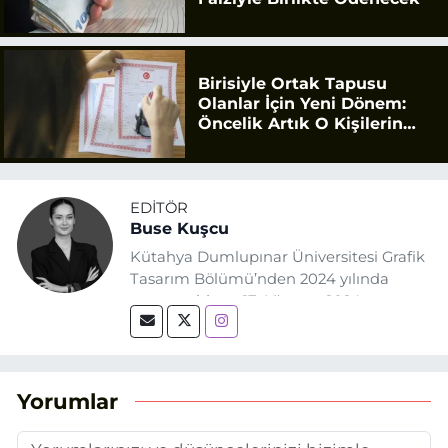
Birisiyle Ortak Tapusu
Olanlar İçin Yeni Dönem:
Öncelik Artık O Kişilerin
Olacak
EDITÖR
Buse Kuşcu
Kütahya Dumlupınar Üniversitesi Grafik
Tasarım Bölümü’nden 2024 yılında
mezun oldum. 17 Ağustos 2024
tarihinde, Grafik Tasarım alanında staj
yaptığım Eskişehir Haber Ajansı’nda
(EHA) gazetecilik mesleğinin temel
unsurlarından biri olan merak
Yorumlar
duygusunun etkisiyle basın sektörüne
adım attım.