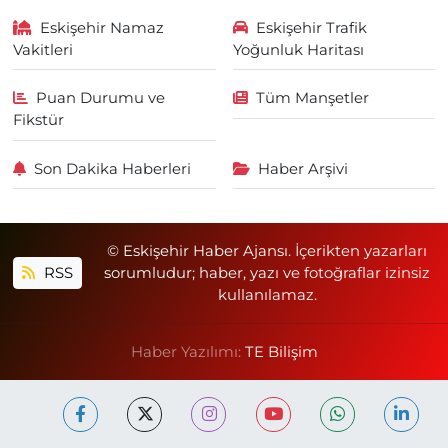
Eskişehir Namaz
Eskişehir Trafik
Vakitleri
Yoğunluk Haritası
Puan Durumu ve
Tüm Manşetler
Fikstür
Son Dakika Haberleri
Haber Arşivi
© Eskişehir Haber Ajansı. İçerikten yazarları
RSS
sorumludur; haber, yazı ve fotoğraflar izinsiz
kullanılamaz.
Haber Yazılımı:
TE Bilişim