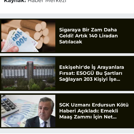
Kaynak:
Haber Merkezi
Sigaraya Bir Zam Daha
Geldi! Artık 140 Liradan
Satılacak
Eskişehir'de İş Arayanlara
Fırsat: ESOGÜ Bu Şartları
Sağlayan 203 Kişiyi İşe
Alacak
SGK Uzmanı Erdursun Kötü
Haberi Açıkladı: Emekli
Maaş Zammı İçin Net
Rakam