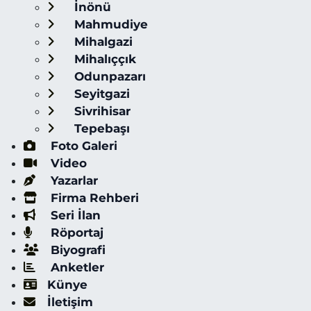
İnönü
Mahmudiye
Mihalgazi
Mihalıççık
Odunpazarı
Seyitgazi
Sivrihisar
Tepebaşı
Foto Galeri
Video
Yazarlar
Firma Rehberi
Seri İlan
Röportaj
Biyografi
Anketler
Künye
İletişim