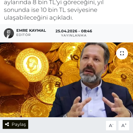
aylarında 8 bin TL'yi göreceğini, yıl
sonunda ise 10 bin TL seviyesine
ulaşabileceğini açıkladı.
EMRE KAYMAL
25.04.2026 - 08:46
EDITÖR
YAYINLANMA
Paylaş
-
+
A
A