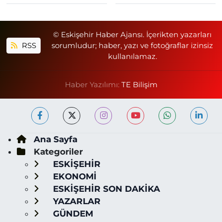
© Eskişehir Haber Ajansı. İçerikten yazarları
RSS
sorumludur; haber, yazı ve fotoğraflar izinsiz
kullanılamaz.
Haber Yazılımı:
TE Bilişim
Ana Sayfa
Kategoriler
ESKİŞEHİR
EKONOMİ
ESKİŞEHİR SON DAKİKA
YAZARLAR
GÜNDEM