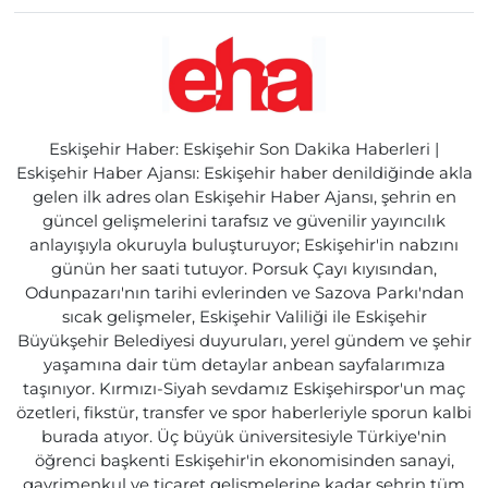
Eskişehir Haber: Eskişehir Son Dakika Haberleri |
Eskişehir Haber Ajansı: Eskişehir haber denildiğinde akla
gelen ilk adres olan Eskişehir Haber Ajansı, şehrin en
güncel gelişmelerini tarafsız ve güvenilir yayıncılık
anlayışıyla okuruyla buluşturuyor; Eskişehir'in nabzını
günün her saati tutuyor. Porsuk Çayı kıyısından,
Odunpazarı'nın tarihi evlerinden ve Sazova Parkı'ndan
sıcak gelişmeler, Eskişehir Valiliği ile Eskişehir
Büyükşehir Belediyesi duyuruları, yerel gündem ve şehir
yaşamına dair tüm detaylar anbean sayfalarımıza
taşınıyor. Kırmızı-Siyah sevdamız Eskişehirspor'un maç
özetleri, fikstür, transfer ve spor haberleriyle sporun kalbi
burada atıyor. Üç büyük üniversitesiyle Türkiye'nin
öğrenci başkenti Eskişehir'in ekonomisinden sanayi,
gayrimenkul ve ticaret gelişmelerine kadar şehrin tüm