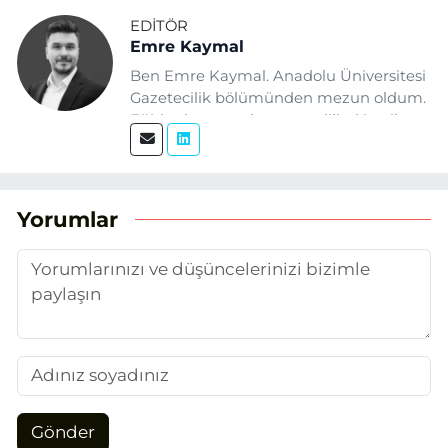
EDITÖR
Emre Kaymal
Ben Emre Kaymal. Anadolu Üniversitesi
Gazetecilik bölümünden mezun oldum.
Eğitim hayatım boyunca dijital içerik
üretimi ve arama motoru
optimizasyonu (SEO) alanlarına ilgi
duydum. Şu anda SEO odaklı içerikler
üretiyorum. Haberlerimde güncel
Yorumlar
verileri ve okuyucu odaklı yaklaşımı
temel alıyorum.
Gönder