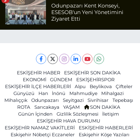
Odunpazarı Kent Konseyi,
ESESOB'un Yeni Yönetimini
Ziyaret Etti
ESKİŞEHİR HABER
ESKİŞEHİR SON DAKİKA
EKONOMİ
GÜNDEM
ESKİŞEHİRSPOR
ESKİŞEHİR İLÇE HABERLERİ
Alpu
Beylikova
Çifteler
Günyüzü
Han
İnönü
Mahmudiye
Mihalgazi
Mihalıççık
Odunpazarı
Seyitgazi
Sivrihisar
Tepebaşı
ROTA
Sarıcakaya
YAŞAM
SON DAKİKA
Günün İçinden
Gizlilik Sözleşmesi
İletişim
ESKİŞEHİR HAVA DURUMU
ESKİŞEHİR NAMAZ VAKİTLERİ
ESKİŞEHİR HABERLERİ
Eskişehir Nöbetçi Eczaneler
Eskişehir Köşe Yazıları