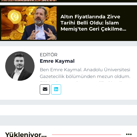
Altın Fiyatlarında Zirve
Tarihi Belli Oldu: İslam
Memiş'ten Geri Çekilme
Uyarısı
EDITÖR
Emre Kaymal
Ben Emre Kaymal. Anadolu Üniversitesi
Gazetecilik bölümünden mezun oldum.
Eğitim hayatım boyunca dijital içerik
üretimi ve arama motoru
optimizasyonu (SEO) alanlarına ilgi
duydum. Şu anda SEO odaklı içerikler
üretiyorum. Haberlerimde güncel
verileri ve okuyucu odaklı yaklaşımı
temel alıyorum.
Yükleniyor...