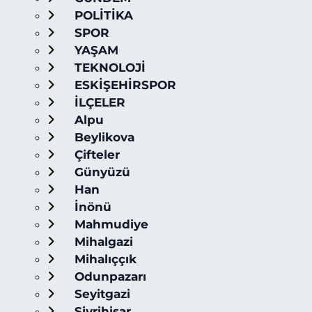
POLİTİKA
SPOR
YAŞAM
TEKNOLOJİ
ESKİŞEHİRSPOR
İLÇELER
Alpu
Beylikova
Çifteler
Günyüzü
Han
İnönü
Mahmudiye
Mihalgazi
Mihalıççık
Odunpazarı
Seyitgazi
Sivrihisar