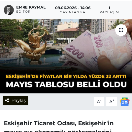
EMRE KAYMAL
09.06.2026 - 14:06
1
EDITÖR
YAYINLANMA
PAYLAŞIM
Paylaş
-
+
A
A
Eskişehir Ticaret Odası, Eskişehir'in
mayıs ayı ekonomik göstergelerini