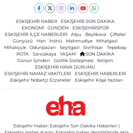
ESKİŞEHİR HABER
ESKİŞEHİR SON DAKİKA
EKONOMİ
GÜNDEM
ESKİŞEHİRSPOR
ESKİŞEHİR İLÇE HABERLERİ
Alpu
Beylikova
Çifteler
Günyüzü
Han
İnönü
Mahmudiye
Mihalgazi
Mihalıççık
Odunpazarı
Seyitgazi
Sivrihisar
Tepebaşı
ROTA
Sarıcakaya
YAŞAM
SON DAKİKA
Günün İçinden
Gizlilik Sözleşmesi
İletişim
ESKİŞEHİR HAVA DURUMU
ESKİŞEHİR NAMAZ VAKİTLERİ
ESKİŞEHİR HABERLERİ
Eskişehir Nöbetçi Eczaneler
Eskişehir Köşe Yazıları
Eskişehir Haber: Eskişehir Son Dakika Haberleri |
Eskişehir Haber Ajansı: Eskişehir haber denildiğinde akla