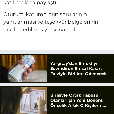
katılımcılarla paylaştı.
Oturum, katılımcıların sorularının
yanıtlanması ve teşekkür belgelerinin
takdim edilmesiyle sona erdi.
Yargıtay'dan Emekliyi
Sevindiren Emsal Karar:
Faiziyle Birlikte Ödenecek
Birisiyle Ortak Tapusu
Olanlar İçin Yeni Dönem:
Öncelik Artık O Kişilerin
Olacak