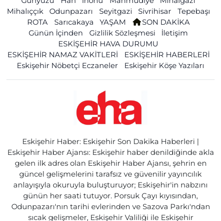
Günyüzü
Han
İnönü
Mahmudiye
Mihalgazi
Mihalıççık
Odunpazarı
Seyitgazi
Sivrihisar
Tepebaşı
ROTA
Sarıcakaya
YAŞAM
SON DAKİKA
Günün İçinden
Gizlilik Sözleşmesi
İletişim
ESKİŞEHİR HAVA DURUMU
ESKİŞEHİR NAMAZ VAKİTLERİ
ESKİŞEHİR HABERLERİ
Eskişehir Nöbetçi Eczaneler
Eskişehir Köşe Yazıları
Eskişehir Haber: Eskişehir Son Dakika Haberleri |
Eskişehir Haber Ajansı: Eskişehir haber denildiğinde akla
gelen ilk adres olan Eskişehir Haber Ajansı, şehrin en
güncel gelişmelerini tarafsız ve güvenilir yayıncılık
anlayışıyla okuruyla buluşturuyor; Eskişehir'in nabzını
günün her saati tutuyor. Porsuk Çayı kıyısından,
Odunpazarı'nın tarihi evlerinden ve Sazova Parkı'ndan
sıcak gelişmeler, Eskişehir Valiliği ile Eskişehir