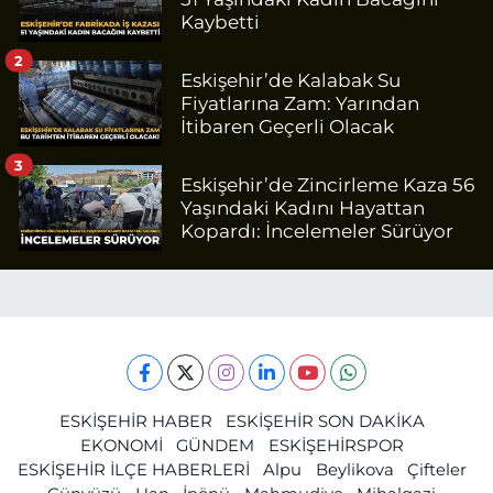
Kaybetti
2
Eskişehir’de Kalabak Su
Fiyatlarına Zam: Yarından
İtibaren Geçerli Olacak
3
Eskişehir’de Zincirleme Kaza 56
Yaşındaki Kadını Hayattan
Kopardı: İncelemeler Sürüyor
ESKİŞEHİR HABER
ESKİŞEHİR SON DAKİKA
EKONOMİ
GÜNDEM
ESKİŞEHİRSPOR
ESKİŞEHİR İLÇE HABERLERİ
Alpu
Beylikova
Çifteler