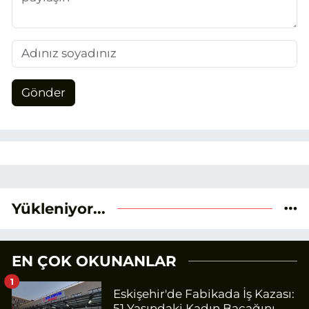
Gönder
Yükleniyor...
EN ÇOK OKUNANLAR
1
Eskişehir'de Fabikada İş Kazası:
51 Yaşındaki Kadın Bacağını