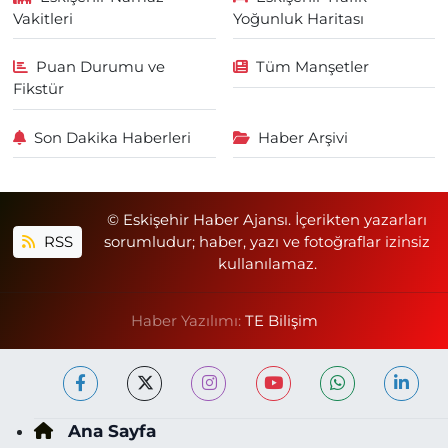
Vakitleri
Yoğunluk Haritası
Puan Durumu ve
Tüm Manşetler
Fikstür
Son Dakika Haberleri
Haber Arşivi
© Eskişehir Haber Ajansı. İçerikten yazarları
RSS
sorumludur; haber, yazı ve fotoğraflar izinsiz
kullanılamaz.
Haber Yazılımı:
TE Bilişim
Ana Sayfa