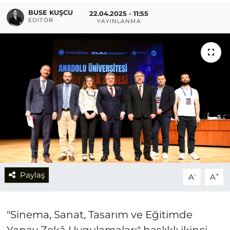
BUSE KUŞCU
22.04.2025 - 11:55
EDITÖR
YAYINLANMA
Paylaş
-
+
A
A
"Sinema, Sanat, Tasarım ve Eğitimde
Yapay Zekâ Uygulamaları" başlıklı ikinci