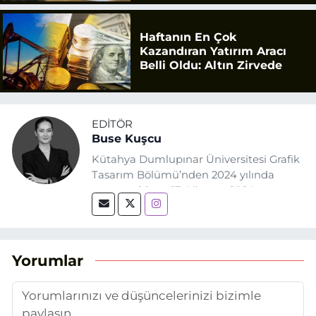
Haftanın En Çok
Kazandıran Yatırım Aracı
Belli Oldu: Altın Zirvede
EDITÖR
Buse Kuşcu
Kütahya Dumlupınar Üniversitesi Grafik
Tasarım Bölümü’nden 2024 yılında
mezun oldum. 17 Ağustos 2024
tarihinde, Grafik Tasarım alanında staj
yaptığım Eskişehir Haber Ajansı’nda
(EHA) gazetecilik mesleğinin temel
unsurlarından biri olan merak
Yorumlar
duygusunun etkisiyle basın sektörüne
adım attım.