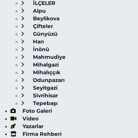
İLÇELER
Alpu
Beylikova
Çifteler
Günyüzü
Han
İnönü
Mahmudiye
Mihalgazi
Mihalıççık
Odunpazarı
Seyitgazi
Sivrihisar
Tepebaşı
Foto Galeri
Video
Yazarlar
Firma Rehberi