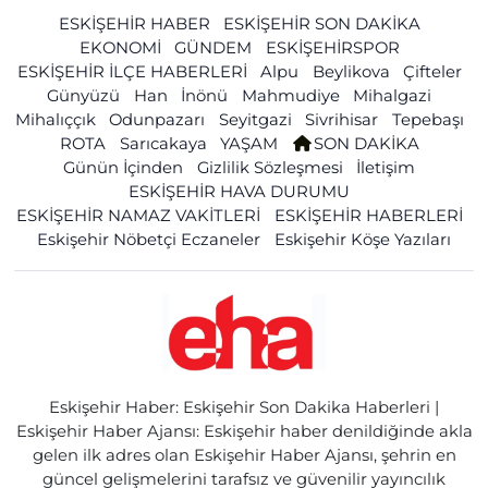
ESKİŞEHİR HABER
ESKİŞEHİR SON DAKİKA
EKONOMİ
GÜNDEM
ESKİŞEHİRSPOR
ESKİŞEHİR İLÇE HABERLERİ
Alpu
Beylikova
Çifteler
Günyüzü
Han
İnönü
Mahmudiye
Mihalgazi
Mihalıççık
Odunpazarı
Seyitgazi
Sivrihisar
Tepebaşı
ROTA
Sarıcakaya
YAŞAM
SON DAKİKA
Günün İçinden
Gizlilik Sözleşmesi
İletişim
ESKİŞEHİR HAVA DURUMU
ESKİŞEHİR NAMAZ VAKİTLERİ
ESKİŞEHİR HABERLERİ
Eskişehir Nöbetçi Eczaneler
Eskişehir Köşe Yazıları
Eskişehir Haber: Eskişehir Son Dakika Haberleri |
Eskişehir Haber Ajansı: Eskişehir haber denildiğinde akla
gelen ilk adres olan Eskişehir Haber Ajansı, şehrin en
güncel gelişmelerini tarafsız ve güvenilir yayıncılık