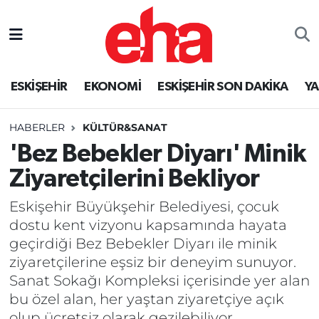
ESKİŞEHİR
EKONOMİ
ESKİŞEHİR SON DAKİKA
Y
HABERLER
KÜLTÜR&SANAT
'Bez Bebekler Diyarı' Minik
Ziyaretçilerini Bekliyor
Eskişehir Büyükşehir Belediyesi, çocuk
dostu kent vizyonu kapsamında hayata
geçirdiği Bez Bebekler Diyarı ile minik
ziyaretçilerine eşsiz bir deneyim sunuyor.
Sanat Sokağı Kompleksi içerisinde yer alan
bu özel alan, her yaştan ziyaretçiye açık
olup ücretsiz olarak gezilebiliyor.