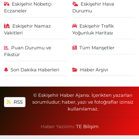
Eskişehir Nöbetçi
Eskişehir Hava
Eczaneler
Durumu
Eskişehir Namaz
Eskişehir Trafik
Vakitleri
Yoğunluk Haritası
Puan Durumu ve
Tüm Manşetler
Fikstür
Son Dakika Haberleri
Haber Arşivi
© Eskişehir Haber Ajansı. İçerikten yazarları
RSS
sorumludur; haber, yazı ve fotoğraflar izinsiz
kullanılamaz.
Haber Yazılımı:
TE Bilişim