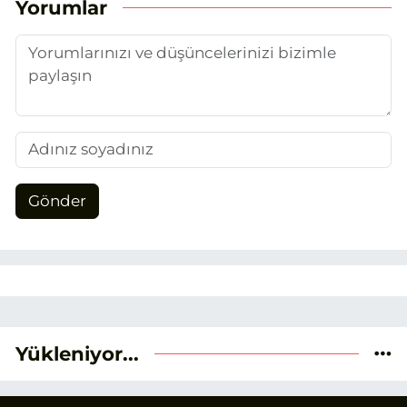
Yorumlar
duygusunun etkisiyle basın sektörüne
adım attım.
Gönder
Yükleniyor...