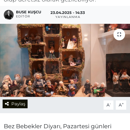
BUSE KUŞCU
23.04.2025 - 14:33
EDITÖR
YAYINLANMA
Paylaş
-
+
A
A
Bez Bebekler Diyarı, Pazartesi günleri