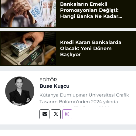
Bankaların Emekli
Promosyonları Değişti:
Hangi Banka Ne Kadar
Ödüyor?
Kredi Kararı Bankalarda
Olacak: Yeni Dönem
Başlıyor
EDITÖR
Buse Kuşcu
Kütahya Dumlupınar Üniversitesi Grafik
Tasarım Bölümü’nden 2024 yılında
mezun oldum. 17 Ağustos 2024
tarihinde, Grafik Tasarım alanında staj
yaptığım Eskişehir Haber Ajansı’nda
(EHA) gazetecilik mesleğinin temel
unsurlarından biri olan merak