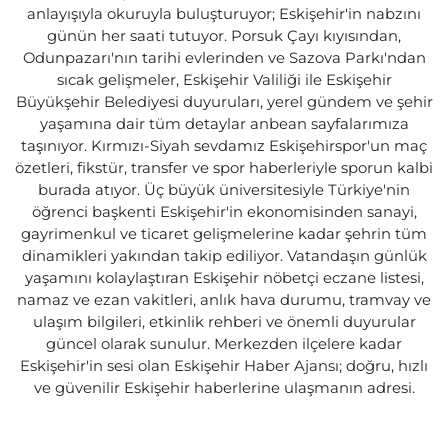
anlayışıyla okuruyla buluşturuyor; Eskişehir'in nabzını
günün her saati tutuyor. Porsuk Çayı kıyısından,
Odunpazarı'nın tarihi evlerinden ve Sazova Parkı'ndan
sıcak gelişmeler, Eskişehir Valiliği ile Eskişehir
Büyükşehir Belediyesi duyuruları, yerel gündem ve şehir
yaşamına dair tüm detaylar anbean sayfalarımıza
taşınıyor. Kırmızı-Siyah sevdamız Eskişehirspor'un maç
özetleri, fikstür, transfer ve spor haberleriyle sporun kalbi
burada atıyor. Üç büyük üniversitesiyle Türkiye'nin
öğrenci başkenti Eskişehir'in ekonomisinden sanayi,
gayrimenkul ve ticaret gelişmelerine kadar şehrin tüm
dinamikleri yakından takip ediliyor. Vatandaşın günlük
yaşamını kolaylaştıran Eskişehir nöbetçi eczane listesi,
namaz ve ezan vakitleri, anlık hava durumu, tramvay ve
ulaşım bilgileri, etkinlik rehberi ve önemli duyurular
güncel olarak sunulur. Merkezden ilçelere kadar
Eskişehir'in sesi olan Eskişehir Haber Ajansı; doğru, hızlı
ve güvenilir Eskişehir haberlerine ulaşmanın adresi.