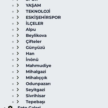
YAŞAM
TEKNOLOJİ
ESKİŞEHİRSPOR
İLÇELER
Alpu
Beylikova
Çifteler
Günyüzü
Han
İnönü
Mahmudiye
Mihalgazi
Mihalıççık
Odunpazarı
Seyitgazi
Sivrihisar
Tepebaşı
Foto Galeri