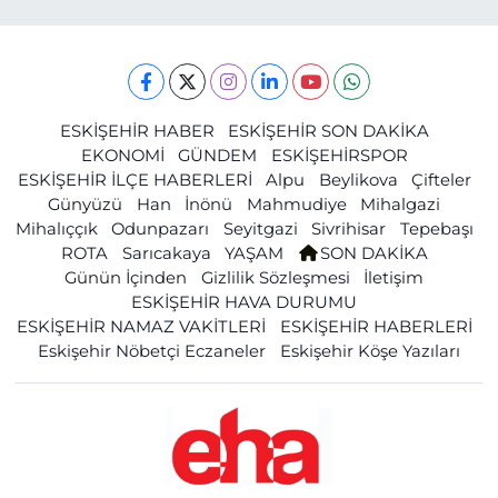
ESKİŞEHİR HABER
ESKİŞEHİR SON DAKİKA
EKONOMİ
GÜNDEM
ESKİŞEHİRSPOR
ESKİŞEHİR İLÇE HABERLERİ
Alpu
Beylikova
Çifteler
Günyüzü
Han
İnönü
Mahmudiye
Mihalgazi
Mihalıççık
Odunpazarı
Seyitgazi
Sivrihisar
Tepebaşı
ROTA
Sarıcakaya
YAŞAM
SON DAKİKA
Günün İçinden
Gizlilik Sözleşmesi
İletişim
ESKİŞEHİR HAVA DURUMU
ESKİŞEHİR NAMAZ VAKİTLERİ
ESKİŞEHİR HABERLERİ
Eskişehir Nöbetçi Eczaneler
Eskişehir Köşe Yazıları