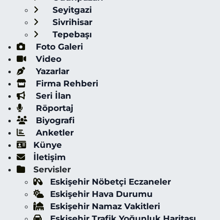
Seyitgazi
Sivrihisar
Tepebaşı
Foto Galeri
Video
Yazarlar
Firma Rehberi
Seri İlan
Röportaj
Biyografi
Anketler
Künye
İletişim
Servisler
Eskişehir Nöbetçi Eczaneler
Eskişehir Hava Durumu
Eskişehir Namaz Vakitleri
Eskişehir Trafik Yoğunluk Haritası