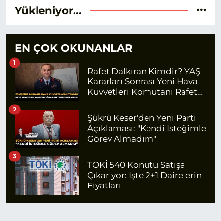
Yükleniyor...
EN ÇOK OKUNANLAR
1
Rafet Dalkıran Kimdir? YAŞ
Kararları Sonrası Yeni Hava
Kuvvetleri Komutanı Rafet
Dalkıran Kaç Yaşında,
2
Nereli?
Şükrü Keser'den Yeni Parti
Açıklaması: "Kendi İsteğimle
Görev Almadım"
3
TOKİ 540 Konutu Satışa
Çıkarıyor: İşte 2+1 Dairelerin
Fiyatları