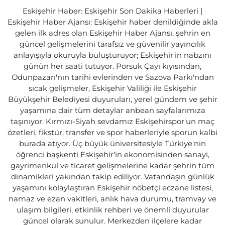
Eskişehir Haber: Eskişehir Son Dakika Haberleri |
Eskişehir Haber Ajansı: Eskişehir haber denildiğinde akla
gelen ilk adres olan Eskişehir Haber Ajansı, şehrin en
güncel gelişmelerini tarafsız ve güvenilir yayıncılık
anlayışıyla okuruyla buluşturuyor; Eskişehir'in nabzını
günün her saati tutuyor. Porsuk Çayı kıyısından,
Odunpazarı'nın tarihi evlerinden ve Sazova Parkı'ndan
sıcak gelişmeler, Eskişehir Valiliği ile Eskişehir
Büyükşehir Belediyesi duyuruları, yerel gündem ve şehir
yaşamına dair tüm detaylar anbean sayfalarımıza
taşınıyor. Kırmızı-Siyah sevdamız Eskişehirspor'un maç
özetleri, fikstür, transfer ve spor haberleriyle sporun kalbi
burada atıyor. Üç büyük üniversitesiyle Türkiye'nin
öğrenci başkenti Eskişehir'in ekonomisinden sanayi,
gayrimenkul ve ticaret gelişmelerine kadar şehrin tüm
dinamikleri yakından takip ediliyor. Vatandaşın günlük
yaşamını kolaylaştıran Eskişehir nöbetçi eczane listesi,
namaz ve ezan vakitleri, anlık hava durumu, tramvay ve
ulaşım bilgileri, etkinlik rehberi ve önemli duyurular
güncel olarak sunulur. Merkezden ilçelere kadar