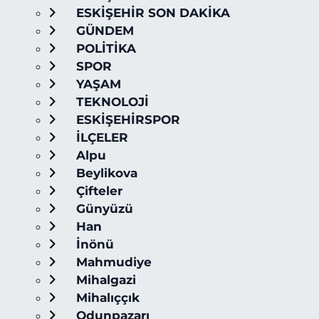
ESKİŞEHİR SON DAKİKA
GÜNDEM
POLİTİKA
SPOR
YAŞAM
TEKNOLOJİ
ESKİŞEHİRSPOR
İLÇELER
Alpu
Beylikova
Çifteler
Günyüzü
Han
İnönü
Mahmudiye
Mihalgazi
Mihalıççık
Odunpazarı