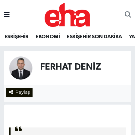
ESKİŞEHİR
EKONOMİ
ESKİŞEHİR SON DAKİKA
Y
FERHAT DENIZ
Paylaş