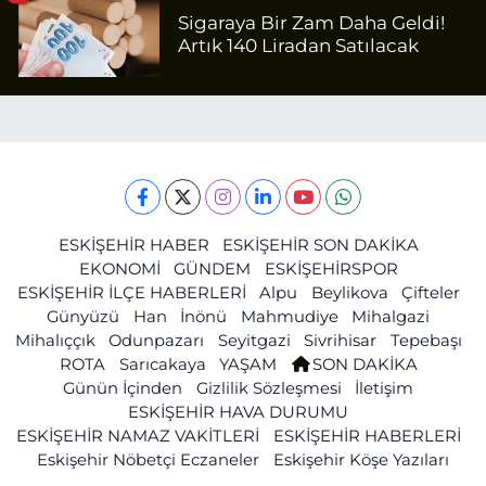
Sigaraya Bir Zam Daha Geldi!
Artık 140 Liradan Satılacak
ESKİŞEHİR HABER
ESKİŞEHİR SON DAKİKA
EKONOMİ
GÜNDEM
ESKİŞEHİRSPOR
ESKİŞEHİR İLÇE HABERLERİ
Alpu
Beylikova
Çifteler
Günyüzü
Han
İnönü
Mahmudiye
Mihalgazi
Mihalıççık
Odunpazarı
Seyitgazi
Sivrihisar
Tepebaşı
ROTA
Sarıcakaya
YAŞAM
SON DAKİKA
Günün İçinden
Gizlilik Sözleşmesi
İletişim
ESKİŞEHİR HAVA DURUMU
ESKİŞEHİR NAMAZ VAKİTLERİ
ESKİŞEHİR HABERLERİ
Eskişehir Nöbetçi Eczaneler
Eskişehir Köşe Yazıları