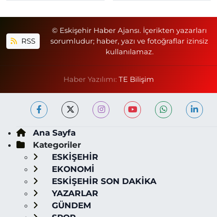
© Eskişehir Haber Ajansı. İçerikten yazarları
RSS
sorumludur; haber, yazı ve fotoğraflar izinsiz
kullanılamaz.
Haber Yazılımı:
TE Bilişim
Ana Sayfa
Kategoriler
ESKİŞEHİR
EKONOMİ
ESKİŞEHİR SON DAKİKA
YAZARLAR
GÜNDEM