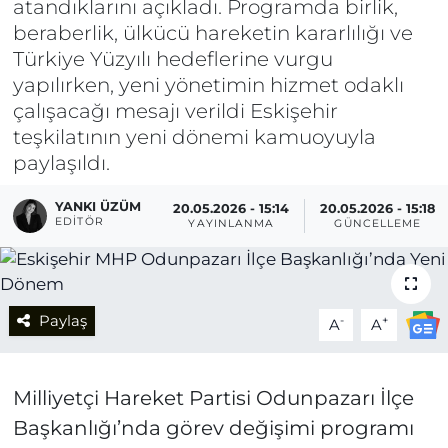
atandıklarını açıkladı. Programda birlik,
beraberlik, ülkücü hareketin kararlılığı ve
Türkiye Yüzyılı hedeflerine vurgu
yapılırken, yeni yönetimin hizmet odaklı
çalışacağı mesajı verildi Eskişehir
teşkilatının yeni dönemi kamuoyuyla
paylaşıldı.
YANKI ÜZÜM
20.05.2026 - 15:14
20.05.2026 - 15:18
EDITÖR
YAYINLANMA
GÜNCELLEME
Paylaş
-
+
A
A
Milliyetçi Hareket Partisi Odunpazarı İlçe
Başkanlığı’nda görev değişimi programı