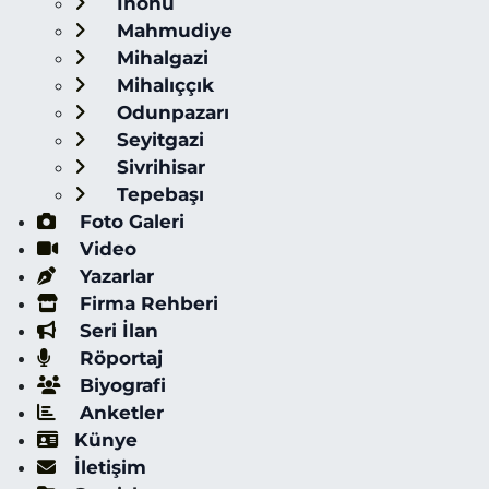
İnönü
Mahmudiye
Mihalgazi
Mihalıççık
Odunpazarı
Seyitgazi
Sivrihisar
Tepebaşı
Foto Galeri
Video
Yazarlar
Firma Rehberi
Seri İlan
Röportaj
Biyografi
Anketler
Künye
İletişim