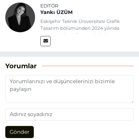
EDITÖR
Yankı ÜZÜM
Eskişehir Teknik Üniversitesi Grafik
Tasarım bölümünden 2024 yılında
mezun oldum. Basın sektörüne Mayıs
2025’te Eskişehir Haber Ajansı ile adım
attım. Gazeteciliğin temel değerlerine
sadık kalarak ve etik ilkeleri
benimseyerek, Eskişehir gündemini en
Yorumlar
doğru ve sıcak şekilde takipçilerimize
aktarmayı hedefliyorum.
Gönder