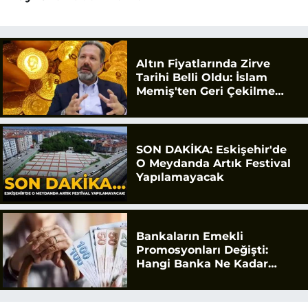
Altın Fiyatlarında Zirve
Tarihi Belli Oldu: İslam
Memiş'ten Geri Çekilme
Uyarısı
SON DAKİKA: Eskişehir'de
O Meydanda Artık Festival
Yapılamayacak
Bankaların Emekli
Promosyonları Değişti:
Hangi Banka Ne Kadar
Ödüyor?