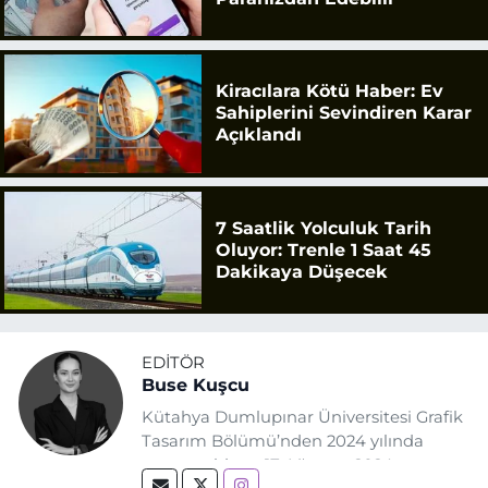
Kiracılara Kötü Haber: Ev
Sahiplerini Sevindiren Karar
Açıklandı
7 Saatlik Yolculuk Tarih
Oluyor: Trenle 1 Saat 45
Dakikaya Düşecek
EDITÖR
Buse Kuşcu
Kütahya Dumlupınar Üniversitesi Grafik
Tasarım Bölümü’nden 2024 yılında
mezun oldum. 17 Ağustos 2024