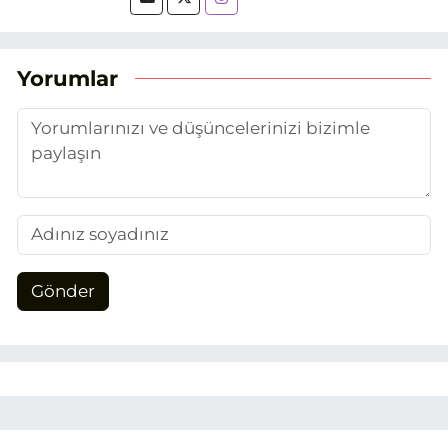
tarihinde, Grafik Tasarım alanında staj
yaptığım Eskişehir Haber Ajansı’nda
(EHA) gazetecilik mesleğinin temel
unsurlarından biri olan merak
Yorumlar
duygusunun etkisiyle basın sektörüne
adım attım.
Gönder