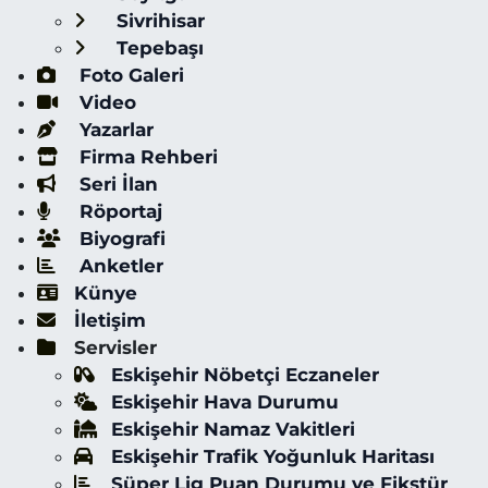
Sivrihisar
Tepebaşı
Foto Galeri
Video
Yazarlar
Firma Rehberi
Seri İlan
Röportaj
Biyografi
Anketler
Künye
İletişim
Servisler
Eskişehir Nöbetçi Eczaneler
Eskişehir Hava Durumu
Eskişehir Namaz Vakitleri
Eskişehir Trafik Yoğunluk Haritası
Süper Lig Puan Durumu ve Fikstür