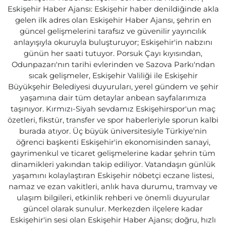
Eskişehir Haber Ajansı: Eskişehir haber denildiğinde akla
gelen ilk adres olan Eskişehir Haber Ajansı, şehrin en
güncel gelişmelerini tarafsız ve güvenilir yayıncılık
anlayışıyla okuruyla buluşturuyor; Eskişehir'in nabzını
günün her saati tutuyor. Porsuk Çayı kıyısından,
Odunpazarı'nın tarihi evlerinden ve Sazova Parkı'ndan
sıcak gelişmeler, Eskişehir Valiliği ile Eskişehir
Büyükşehir Belediyesi duyuruları, yerel gündem ve şehir
yaşamına dair tüm detaylar anbean sayfalarımıza
taşınıyor. Kırmızı-Siyah sevdamız Eskişehirspor'un maç
özetleri, fikstür, transfer ve spor haberleriyle sporun kalbi
burada atıyor. Üç büyük üniversitesiyle Türkiye'nin
öğrenci başkenti Eskişehir'in ekonomisinden sanayi,
gayrimenkul ve ticaret gelişmelerine kadar şehrin tüm
dinamikleri yakından takip ediliyor. Vatandaşın günlük
yaşamını kolaylaştıran Eskişehir nöbetçi eczane listesi,
namaz ve ezan vakitleri, anlık hava durumu, tramvay ve
ulaşım bilgileri, etkinlik rehberi ve önemli duyurular
güncel olarak sunulur. Merkezden ilçelere kadar
Eskişehir'in sesi olan Eskişehir Haber Ajansı; doğru, hızlı