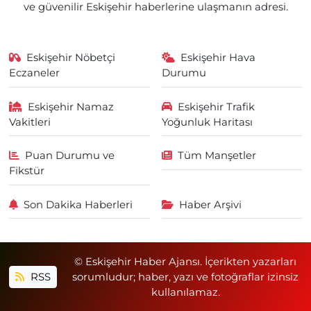
ve güvenilir Eskişehir haberlerine ulaşmanın adresi.
Eskişehir Nöbetçi
Eskişehir Hava
Eczaneler
Durumu
Eskişehir Namaz
Eskişehir Trafik
Vakitleri
Yoğunluk Haritası
Puan Durumu ve
Tüm Manşetler
Fikstür
Son Dakika Haberleri
Haber Arşivi
© Eskişehir Haber Ajansı. İçerikten yazarları
RSS
sorumludur; haber, yazı ve fotoğraflar izinsiz
kullanılamaz.