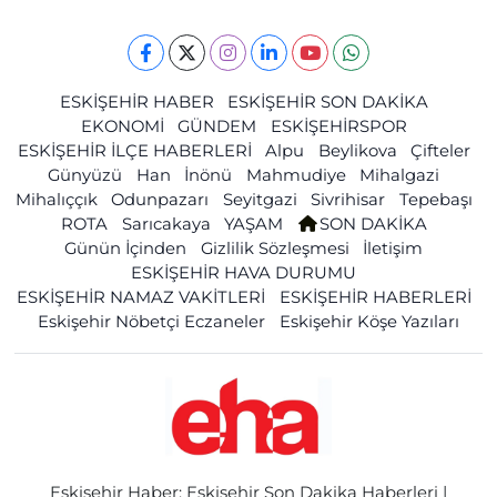
ESKİŞEHİR HABER
ESKİŞEHİR SON DAKİKA
EKONOMİ
GÜNDEM
ESKİŞEHİRSPOR
ESKİŞEHİR İLÇE HABERLERİ
Alpu
Beylikova
Çifteler
Günyüzü
Han
İnönü
Mahmudiye
Mihalgazi
Mihalıççık
Odunpazarı
Seyitgazi
Sivrihisar
Tepebaşı
ROTA
Sarıcakaya
YAŞAM
SON DAKİKA
Günün İçinden
Gizlilik Sözleşmesi
İletişim
ESKİŞEHİR HAVA DURUMU
ESKİŞEHİR NAMAZ VAKİTLERİ
ESKİŞEHİR HABERLERİ
Eskişehir Nöbetçi Eczaneler
Eskişehir Köşe Yazıları
Eskişehir Haber: Eskişehir Son Dakika Haberleri |