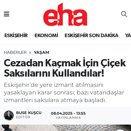
ESKİŞEHİR
EKONOMİ
ESKİŞEHİR SON DAKİKA
Y
HABERLER
YAŞAM
Cezadan Kaçmak İçin Çiçek
Saksılarını Kullandılar!
Eskişehir’de yere izmarit atılmasını
yasaklayan karar sonrası, bazı vatandaşlar
izmaritleri saksılara atmaya başladı.
BUSE KUŞCU
08.04.2025 - 13:55
EDITÖR
YAYINLANMA