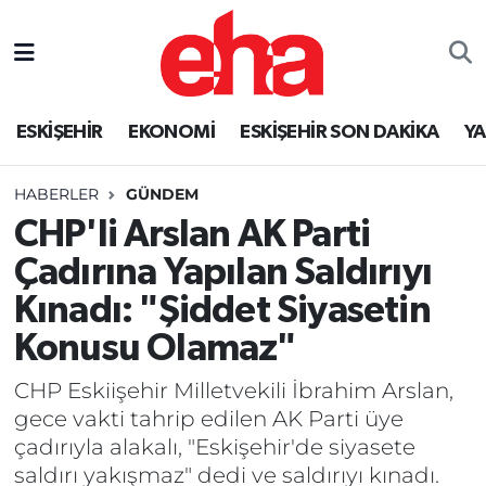
ESKİŞEHİR
EKONOMİ
ESKİŞEHİR SON DAKİKA
Y
HABERLER
GÜNDEM
CHP'li Arslan AK Parti
Çadırına Yapılan Saldırıyı
Kınadı: "Şiddet Siyasetin
Konusu Olamaz"
CHP Eskiişehir Milletvekili İbrahim Arslan,
gece vakti tahrip edilen AK Parti üye
çadırıyla alakalı, "Eskişehir'de siyasete
saldırı yakışmaz" dedi ve saldırıyı kınadı.