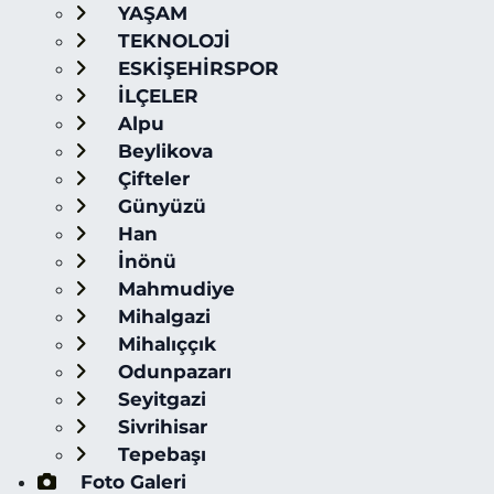
YAŞAM
TEKNOLOJİ
ESKİŞEHİRSPOR
İLÇELER
Alpu
Beylikova
Çifteler
Günyüzü
Han
İnönü
Mahmudiye
Mihalgazi
Mihalıççık
Odunpazarı
Seyitgazi
Sivrihisar
Tepebaşı
Foto Galeri