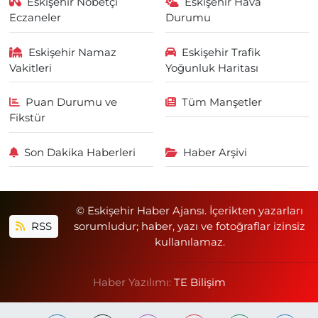
Eskişehir Nöbetçi
Eskişehir Hava
Eczaneler
Durumu
Eskişehir Namaz
Eskişehir Trafik
Vakitleri
Yoğunluk Haritası
Puan Durumu ve
Tüm Manşetler
Fikstür
Son Dakika Haberleri
Haber Arşivi
© Eskişehir Haber Ajansı. İçerikten yazarları
RSS
sorumludur; haber, yazı ve fotoğraflar izinsiz
kullanılamaz.
Haber Yazılımı:
TE Bilişim