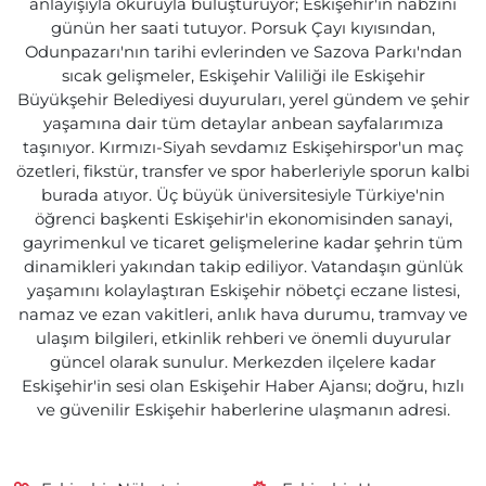
anlayışıyla okuruyla buluşturuyor; Eskişehir'in nabzını
günün her saati tutuyor. Porsuk Çayı kıyısından,
Odunpazarı'nın tarihi evlerinden ve Sazova Parkı'ndan
sıcak gelişmeler, Eskişehir Valiliği ile Eskişehir
Büyükşehir Belediyesi duyuruları, yerel gündem ve şehir
yaşamına dair tüm detaylar anbean sayfalarımıza
taşınıyor. Kırmızı-Siyah sevdamız Eskişehirspor'un maç
özetleri, fikstür, transfer ve spor haberleriyle sporun kalbi
burada atıyor. Üç büyük üniversitesiyle Türkiye'nin
öğrenci başkenti Eskişehir'in ekonomisinden sanayi,
gayrimenkul ve ticaret gelişmelerine kadar şehrin tüm
dinamikleri yakından takip ediliyor. Vatandaşın günlük
yaşamını kolaylaştıran Eskişehir nöbetçi eczane listesi,
namaz ve ezan vakitleri, anlık hava durumu, tramvay ve
ulaşım bilgileri, etkinlik rehberi ve önemli duyurular
güncel olarak sunulur. Merkezden ilçelere kadar
Eskişehir'in sesi olan Eskişehir Haber Ajansı; doğru, hızlı
ve güvenilir Eskişehir haberlerine ulaşmanın adresi.