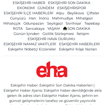
ESKİŞEHİR HABER
ESKİŞEHİR SON DAKİKA
EKONOMİ
GÜNDEM
ESKİŞEHİRSPOR
ESKİŞEHİR İLÇE HABERLERİ
Alpu
Beylikova
Çifteler
Günyüzü
Han
İnönü
Mahmudiye
Mihalgazi
Mihalıççık
Odunpazarı
Seyitgazi
Sivrihisar
Tepebaşı
ROTA
Sarıcakaya
YAŞAM
SON DAKİKA
Günün İçinden
Gizlilik Sözleşmesi
İletişim
ESKİŞEHİR HAVA DURUMU
ESKİŞEHİR NAMAZ VAKİTLERİ
ESKİŞEHİR HABERLERİ
Eskişehir Nöbetçi Eczaneler
Eskişehir Köşe Yazıları
Eskişehir Haber: Eskişehir Son Dakika Haberleri |
Eskişehir Haber Ajansı: Eskişehir haber denildiğinde akla
gelen ilk adres olan Eskişehir Haber Ajansı, şehrin en
güncel gelişmelerini tarafsız ve güvenilir yayıncılık