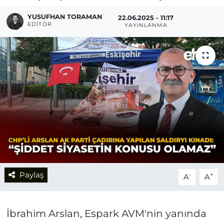
YUSUFHAN TORAMAN
22.06.2025 - 11:17
EDITÖR
YAYINLANMA
Paylaş
-
+
A
A
İbrahim Arslan, Espark AVM'nin yanında