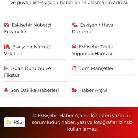
ve güvenilir Eskişehir haberlerine ulaşmanın adresi.
Eskişehir Nöbetçi
Eskişehir Hava
Eczaneler
Durumu
Eskişehir Namaz
Eskişehir Trafik
Vakitleri
Yoğunluk Haritası
Puan Durumu ve
Tüm Manşetler
Fikstür
Son Dakika Haberleri
Haber Arşivi
© Eskişehir Haber Ajansı. İçerikten yazarları
RSS
sorumludur; haber, yazı ve fotoğraflar izinsiz
kullanılamaz.