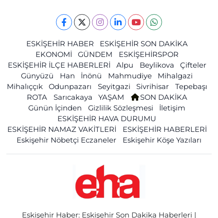
ESKİŞEHİR HABER
ESKİŞEHİR SON DAKİKA
EKONOMİ
GÜNDEM
ESKİŞEHİRSPOR
ESKİŞEHİR İLÇE HABERLERİ
Alpu
Beylikova
Çifteler
Günyüzü
Han
İnönü
Mahmudiye
Mihalgazi
Mihalıççık
Odunpazarı
Seyitgazi
Sivrihisar
Tepebaşı
ROTA
Sarıcakaya
YAŞAM
SON DAKİKA
Günün İçinden
Gizlilik Sözleşmesi
İletişim
ESKİŞEHİR HAVA DURUMU
ESKİŞEHİR NAMAZ VAKİTLERİ
ESKİŞEHİR HABERLERİ
Eskişehir Nöbetçi Eczaneler
Eskişehir Köşe Yazıları
Eskişehir Haber: Eskişehir Son Dakika Haberleri |