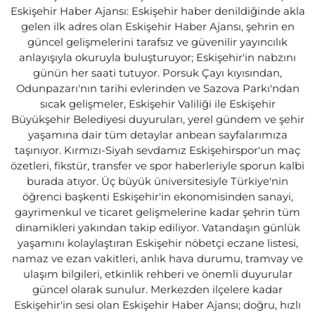
Eskişehir Haber Ajansı: Eskişehir haber denildiğinde akla
gelen ilk adres olan Eskişehir Haber Ajansı, şehrin en
güncel gelişmelerini tarafsız ve güvenilir yayıncılık
anlayışıyla okuruyla buluşturuyor; Eskişehir'in nabzını
günün her saati tutuyor. Porsuk Çayı kıyısından,
Odunpazarı'nın tarihi evlerinden ve Sazova Parkı'ndan
sıcak gelişmeler, Eskişehir Valiliği ile Eskişehir
Büyükşehir Belediyesi duyuruları, yerel gündem ve şehir
yaşamına dair tüm detaylar anbean sayfalarımıza
taşınıyor. Kırmızı-Siyah sevdamız Eskişehirspor'un maç
özetleri, fikstür, transfer ve spor haberleriyle sporun kalbi
burada atıyor. Üç büyük üniversitesiyle Türkiye'nin
öğrenci başkenti Eskişehir'in ekonomisinden sanayi,
gayrimenkul ve ticaret gelişmelerine kadar şehrin tüm
dinamikleri yakından takip ediliyor. Vatandaşın günlük
yaşamını kolaylaştıran Eskişehir nöbetçi eczane listesi,
namaz ve ezan vakitleri, anlık hava durumu, tramvay ve
ulaşım bilgileri, etkinlik rehberi ve önemli duyurular
güncel olarak sunulur. Merkezden ilçelere kadar
Eskişehir'in sesi olan Eskişehir Haber Ajansı; doğru, hızlı