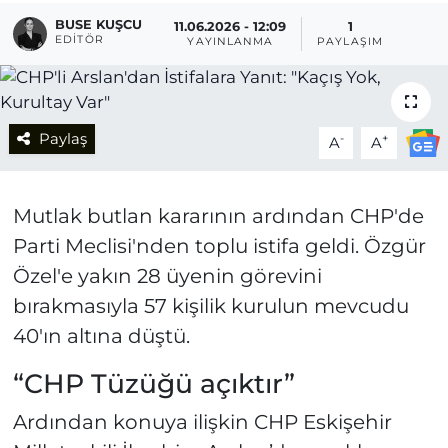
BUSE KUŞCU
11.06.2026 - 12:09
1
EDITÖR
YAYINLANMA
PAYLAŞIM
Paylaş
-
+
A
A
Mutlak butlan kararının ardından CHP'de
Parti Meclisi'nden toplu istifa geldi. Özgür
Özel'e yakın 28 üyenin görevini
bırakmasıyla 57 kişilik kurulun mevcudu
40'ın altına düştü.
“CHP Tüzüğü açıktır”
Ardından konuya ilişkin CHP Eskişehir