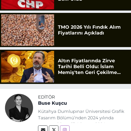
TMO 2026 Yılı Fındık Alım
Fiyatlarını Açıkladı
Altın Fiyatlarında Zirve
Tarihi Belli Oldu: İslam
Memiş'ten Geri Çekilme
Uyarısı
EDITÖR
Buse Kuşcu
Kütahya Dumlupınar Üniversitesi Grafik
Tasarım Bölümü’nden 2024 yılında
mezun oldum. 17 Ağustos 2024
tarihinde, Grafik Tasarım alanında staj