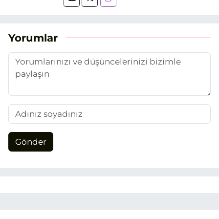
yaptığım Eskişehir Haber Ajansı’nda
(EHA) gazetecilik mesleğinin temel
unsurlarından biri olan merak
Yorumlar
duygusunun etkisiyle basın sektörüne
adım attım.
Gönder