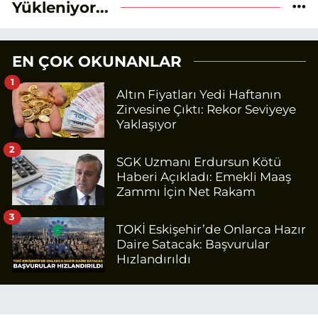
Yükleniyor...
EN ÇOK OKUNANLAR
1
Altın Fiyatları Yedi Haftanın
Zirvesine Çıktı: Rekor Seviyeye
Yaklaşıyor
2
SGK Uzmanı Erdursun Kötü
Haberi Açıkladı: Emekli Maaş
Zammı İçin Net Rakam
3
TOKİ Eskişehir’de Onlarca Hazır
Daire Satacak: Başvurular
Hızlandırıldı