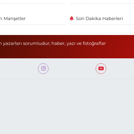
 Manşetler
Son Dakika Haberleri
n yazarları sorumludur; haber, yazı ve fotoğraflar