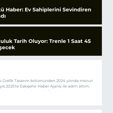
tü Haber: Ev Sahiplerini Sevindiren
ndı
culuk Tarih Oluyor: Trenle 1 Saat 45
şecek
esi Grafik Tasarım bölümünden 2024 yılında mezun
s 2025’te Eskişehir Haber Ajansı ile adım attım.
rine sadık kalarak ve etik ilkeleri benimseyerek,
ru ve sıcak şekilde takipçilerimize aktarmayı