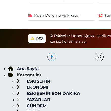
Puan Durumu ve Fikstür
Tüm
© Eskişehir Haber Ajansı. İçerikte
RSS
izinsiz kullanılamaz.
Ana Sayfa
Kategoriler
ESKİŞEHİR
EKONOMİ
ESKİŞEHİR SON DAKİKA
YAZARLAR
GÜNDEM