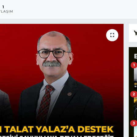
1
YLAŞIM
1
2
3