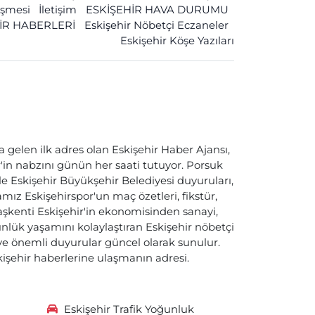
leşmesi
İletişim
ESKİŞEHİR HAVA DURUMU
İR HABERLERİ
Eskişehir Nöbetçi Eczaneler
Eskişehir Köşe Yazıları
a gelen ilk adres olan Eskişehir Haber Ajansı,
ir'in nabzını günün her saati tutuyor. Porsuk
ile Eskişehir Büyükşehir Belediyesi duyuruları,
ız Eskişehirspor'un maç özetleri, fikstür,
başkenti Eskişehir'in ekonomisinden sanayi,
nlük yaşamını kolaylaştıran Eskişehir nöbetçi
i ve önemli duyurular güncel olarak sunulur.
skişehir haberlerine ulaşmanın adresi.
Eskişehir Trafik Yoğunluk