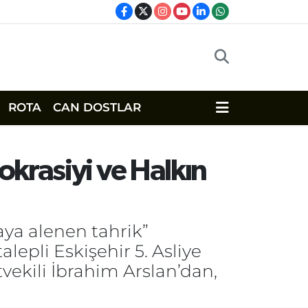
ROTA
CAN DOSTLAR
okrasiyi ve Halkın
aya alenen tahrik”
lepli Eskişehir 5. Asliye
ekili İbrahim Arslan’dan,