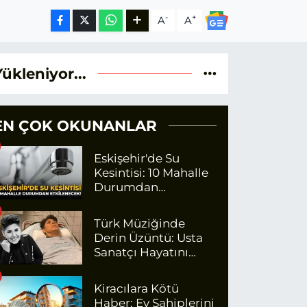
-
+
A
A
Yükleniyor...
EN ÇOK OKUNANLAR
Eskişehir'de Su
Kesintisi: 10 Mahalle
Durumdan
Etkilenecek
Türk Müziğinde
Derin Üzüntü: Usta
Sanatçı Hayatını
Kaybetti!
Kiracılara Kötü
Haber: Ev Sahiplerini