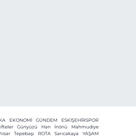
İKA
EKONOMİ
GÜNDEM
ESKİŞEHİRSPOR
ifteler
Günyüzü
Han
İnönü
Mahmudiye
ihisar
Tepebaşı
ROTA
Sarıcakaya
YAŞAM