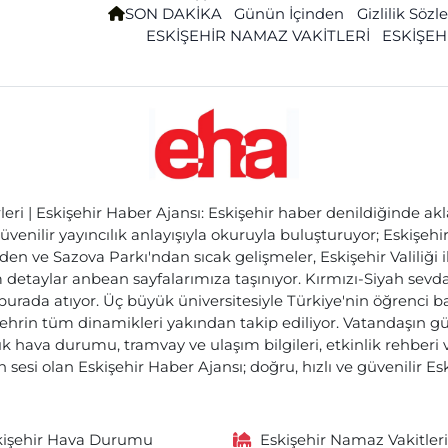
SON DAKİKA
Günün İçinden
Gizlilik Söz
ESKİŞEHİR NAMAZ VAKİTLERİ
ESKİŞEH
ri | Eskişehir Haber Ajansı: Eskişehir haber denildiğinde akl
üvenilir yayıncılık anlayışıyla okuruyla buluşturuyor; Eskişeh
den ve Sazova Parkı'ndan sıcak gelişmeler, Eskişehir Valiliği 
etaylar anbean sayfalarımıza taşınıyor. Kırmızı-Siyah sevdam
 burada atıyor. Üç büyük üniversitesiyle Türkiye'nin öğrenci 
ehrin tüm dinamikleri yakından takip ediliyor. Vatandaşın gü
lık hava durumu, tramvay ve ulaşım bilgileri, etkinlik rehber
 sesi olan Eskişehir Haber Ajansı; doğru, hızlı ve güvenilir E
kişehir Hava Durumu
Eskişehir Namaz Vakitleri