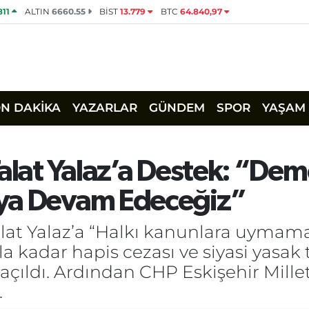
811
ALTIN
6660.55
BİST
13.779
BTC
64.840,97
ON DAKİKA
YAZARLAR
GÜNDEM
SPOR
YAŞAM
alat Yalaz’a Destek: “Dem
aya Devam Edeceğiz”
alat Yalaz’a “Halkı kanunlara uymam
 kadar hapis cezası ve siyasi yasak ta
ldı. Ardından CHP Eskişehir Milletv
.