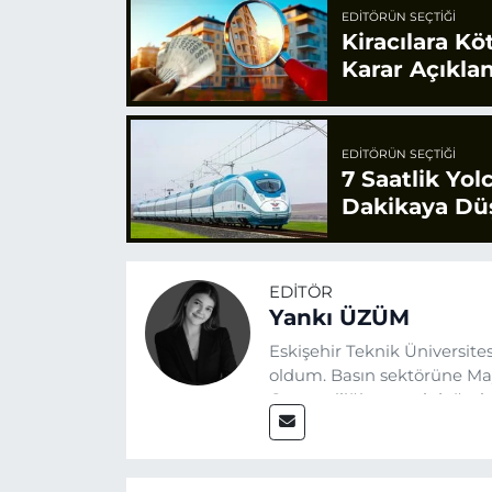
EDITÖRÜN SEÇTIĞI
Kiracılara Kö
Karar Açıkla
EDITÖRÜN SEÇTIĞI
7 Saatlik Yol
Dakikaya Dü
EDITÖR
Yankı ÜZÜM
Eskişehir Teknik Üniversit
oldum. Basın sektörüne Mayı
Gazeteciliğin temel değerle
Eskişehir gündemini en doğ
hedefliyorum.