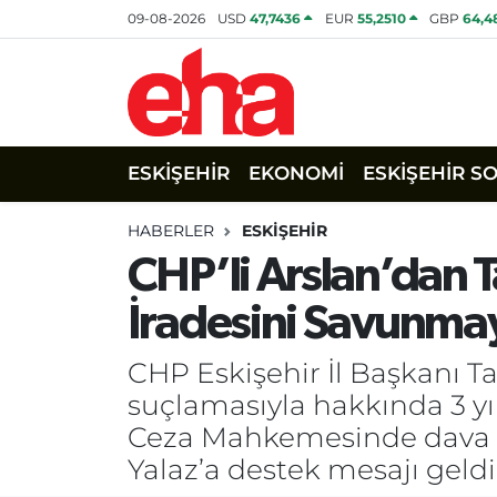
09-08-2026
USD
47,7436
EUR
55,2510
GBP
64,4
ESKİŞEHİR
EKONOMİ
ESKİŞEHİR S
HABERLER
ESKİŞEHİR
CHP’li Arslan’dan T
İradesini Savunm
CHP Eskişehir İl Başkanı T
suçlamasıyla hakkında 3 yıla
Ceza Mahkemesinde dava açı
Yalaz’a destek mesajı geldi