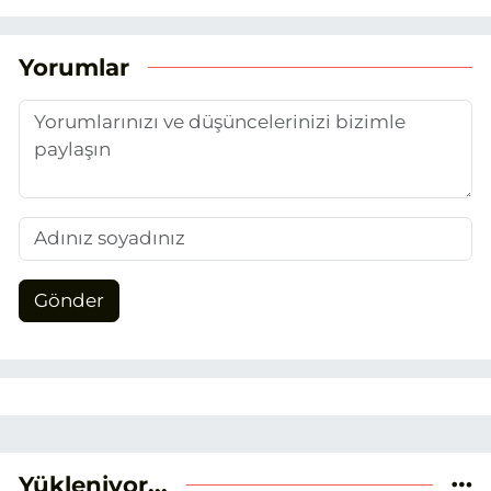
yaptığım Eskişehir Haber Ajansı’nda
(EHA) gazetecilik mesleğinin temel
unsurlarından biri olan merak
Yorumlar
duygusunun etkisiyle basın sektörüne
adım attım.
Gönder
Yükleniyor...