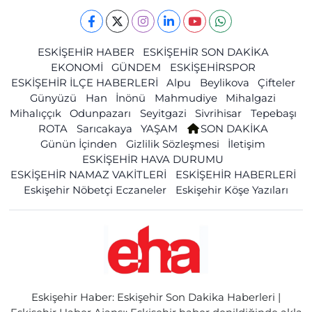
ESKİŞEHİR HABER
ESKİŞEHİR SON DAKİKA
EKONOMİ
GÜNDEM
ESKİŞEHİRSPOR
ESKİŞEHİR İLÇE HABERLERİ
Alpu
Beylikova
Çifteler
Günyüzü
Han
İnönü
Mahmudiye
Mihalgazi
Mihalıççık
Odunpazarı
Seyitgazi
Sivrihisar
Tepebaşı
ROTA
Sarıcakaya
YAŞAM
SON DAKİKA
Günün İçinden
Gizlilik Sözleşmesi
İletişim
ESKİŞEHİR HAVA DURUMU
ESKİŞEHİR NAMAZ VAKİTLERİ
ESKİŞEHİR HABERLERİ
Eskişehir Nöbetçi Eczaneler
Eskişehir Köşe Yazıları
Eskişehir Haber: Eskişehir Son Dakika Haberleri |