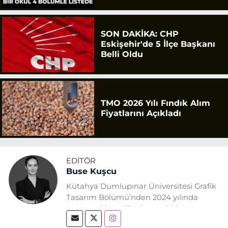
SON DAKİKA: CHP
Eskişehir'de 5 İlçe Başkanı
Belli Oldu
TMO 2026 Yılı Fındık Alım
Fiyatlarını Açıkladı
EDITÖR
Buse Kuşcu
Kütahya Dumlupınar Üniversitesi Grafik
Tasarım Bölümü’nden 2024 yılında
mezun oldum. 17 Ağustos 2024
tarihinde, Grafik Tasarım alanında staj