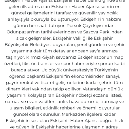
Eskişehir Haber Ajansı: Eskişehir haber denildiğinde akla
gelen ilk adres olan Eskişehir Haber Ajansı, şehrin en
güncel gelişmelerini tarafsız ve güvenilir yayıncılık
anlayışıyla okuruyla buluşturuyor; Eskişehir'in nabzını
günün her saati tutuyor. Porsuk Çayı kıyısından,
Odunpazarı'nın tarihi evlerinden ve Sazova Parkı'ndan
sıcak gelişmeler, Eskişehir Valiliği ile Eskişehir
Büyükşehir Belediyesi duyuruları, yerel gündem ve şehir
yaşamına dair tüm detaylar anbean sayfalarımıza
taşınıyor. Kırmızı-Siyah sevdamız Eskişehirspor'un maç
özetleri, fikstür, transfer ve spor haberleriyle sporun kalbi
burada atıyor. Üç büyük üniversitesiyle Türkiye'nin
öğrenci başkenti Eskişehir'in ekonomisinden sanayi,
gayrimenkul ve ticaret gelişmelerine kadar şehrin tüm
dinamikleri yakından takip ediliyor. Vatandaşın günlük
yaşamını kolaylaştıran Eskişehir nöbetçi eczane listesi,
namaz ve ezan vakitleri, anlık hava durumu, tramvay ve
ulaşım bilgileri, etkinlik rehberi ve önemli duyurular
güncel olarak sunulur. Merkezden ilçelere kadar
Eskişehir'in sesi olan Eskişehir Haber Ajansı; doğru, hızlı
ve güvenilir Eskişehir haberlerine ulaşmanın adresi.