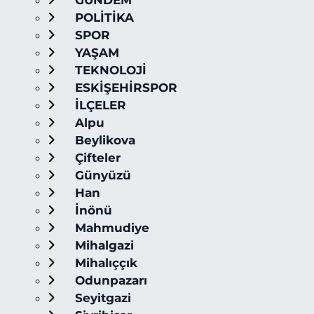
GÜNDEM
POLİTİKA
SPOR
YAŞAM
TEKNOLOJİ
ESKİŞEHİRSPOR
İLÇELER
Alpu
Beylikova
Çifteler
Günyüzü
Han
İnönü
Mahmudiye
Mihalgazi
Mihalıççık
Odunpazarı
Seyitgazi