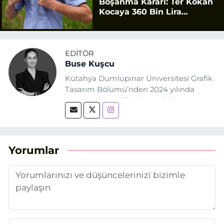
Boşanma Kararı: Ter Kokan
Kocaya 360 Bin Lira
Tazminat
EDITÖR
Buse Kuşcu
Kütahya Dumlupınar Üniversitesi Grafik
Tasarım Bölümü’nden 2024 yılında
mezun oldum. 17 Ağustos 2024
tarihinde, Grafik Tasarım alanında staj
yaptığım Eskişehir Haber Ajansı’nda
(EHA) gazetecilik mesleğinin temel
unsurlarından biri olan merak
Yorumlar
duygusunun etkisiyle basın sektörüne
adım attım.