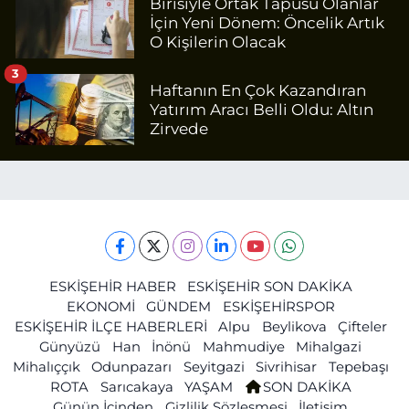
Birisiyle Ortak Tapusu Olanlar
İçin Yeni Dönem: Öncelik Artık
O Kişilerin Olacak
3
Haftanın En Çok Kazandıran
Yatırım Aracı Belli Oldu: Altın
Zirvede
ESKİŞEHİR HABER
ESKİŞEHİR SON DAKİKA
EKONOMİ
GÜNDEM
ESKİŞEHİRSPOR
ESKİŞEHİR İLÇE HABERLERİ
Alpu
Beylikova
Çifteler
Günyüzü
Han
İnönü
Mahmudiye
Mihalgazi
Mihalıççık
Odunpazarı
Seyitgazi
Sivrihisar
Tepebaşı
ROTA
Sarıcakaya
YAŞAM
SON DAKİKA
Günün İçinden
Gizlilik Sözleşmesi
İletişim