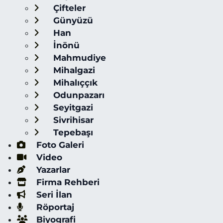
Çifteler
Günyüzü
Han
İnönü
Mahmudiye
Mihalgazi
Mihalıççık
Odunpazarı
Seyitgazi
Sivrihisar
Tepebaşı
Foto Galeri
Video
Yazarlar
Firma Rehberi
Seri İlan
Röportaj
Biyografi