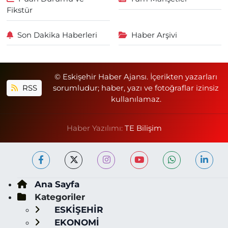
Fikstür
Son Dakika Haberleri
Haber Arşivi
© Eskişehir Haber Ajansı. İçerikten yazarları
RSS
sorumludur; haber, yazı ve fotoğraflar izinsiz
kullanılamaz.
Haber Yazılımı:
TE Bilişim
Ana Sayfa
Kategoriler
ESKİŞEHİR
EKONOMİ