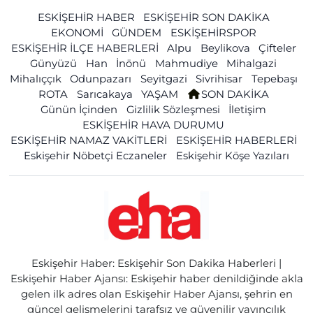
ESKİŞEHİR HABER
ESKİŞEHİR SON DAKİKA
EKONOMİ
GÜNDEM
ESKİŞEHİRSPOR
ESKİŞEHİR İLÇE HABERLERİ
Alpu
Beylikova
Çifteler
Günyüzü
Han
İnönü
Mahmudiye
Mihalgazi
Mihalıççık
Odunpazarı
Seyitgazi
Sivrihisar
Tepebaşı
ROTA
Sarıcakaya
YAŞAM
SON DAKİKA
Günün İçinden
Gizlilik Sözleşmesi
İletişim
ESKİŞEHİR HAVA DURUMU
ESKİŞEHİR NAMAZ VAKİTLERİ
ESKİŞEHİR HABERLERİ
Eskişehir Nöbetçi Eczaneler
Eskişehir Köşe Yazıları
Eskişehir Haber: Eskişehir Son Dakika Haberleri |
Eskişehir Haber Ajansı: Eskişehir haber denildiğinde akla
gelen ilk adres olan Eskişehir Haber Ajansı, şehrin en
güncel gelişmelerini tarafsız ve güvenilir yayıncılık