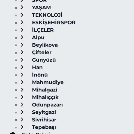
SPOR
YAŞAM
TEKNOLOJİ
ESKİŞEHİRSPOR
İLÇELER
Alpu
Beylikova
Çifteler
Günyüzü
Han
İnönü
Mahmudiye
Mihalgazi
Mihalıççık
Odunpazarı
Seyitgazi
Sivrihisar
Tepebaşı