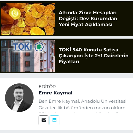
Altında Zirve Hesapları
Değişti: Dev Kurumdan
Yeni Fiyat Açıklaması
TOKİ 540 Konutu Satışa
Çıkarıyor: İşte 2+1 Dairelerin
Fiyatları
EDITÖR
Emre Kaymal
Ben Emre Kaymal. Anadolu Üniversitesi
Gazetecilik bölümünden mezun oldum.
Eğitim hayatım boyunca dijital içerik
üretimi ve arama motoru
optimizasyonu (SEO) alanlarına ilgi