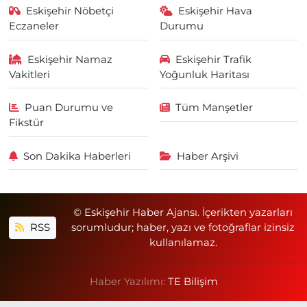
Eskişehir Nöbetçi
Eskişehir Hava
Eczaneler
Durumu
Eskişehir Namaz
Eskişehir Trafik
Vakitleri
Yoğunluk Haritası
Puan Durumu ve
Tüm Manşetler
Fikstür
Son Dakika Haberleri
Haber Arşivi
© Eskişehir Haber Ajansı. İçerikten yazarları
RSS
sorumludur; haber, yazı ve fotoğraflar izinsiz
kullanılamaz.
Haber Yazılımı:
TE Bilişim