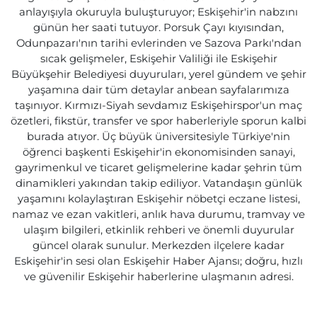
anlayışıyla okuruyla buluşturuyor; Eskişehir'in nabzını
günün her saati tutuyor. Porsuk Çayı kıyısından,
Odunpazarı'nın tarihi evlerinden ve Sazova Parkı'ndan
sıcak gelişmeler, Eskişehir Valiliği ile Eskişehir
Büyükşehir Belediyesi duyuruları, yerel gündem ve şehir
yaşamına dair tüm detaylar anbean sayfalarımıza
taşınıyor. Kırmızı-Siyah sevdamız Eskişehirspor'un maç
özetleri, fikstür, transfer ve spor haberleriyle sporun kalbi
burada atıyor. Üç büyük üniversitesiyle Türkiye'nin
öğrenci başkenti Eskişehir'in ekonomisinden sanayi,
gayrimenkul ve ticaret gelişmelerine kadar şehrin tüm
dinamikleri yakından takip ediliyor. Vatandaşın günlük
yaşamını kolaylaştıran Eskişehir nöbetçi eczane listesi,
namaz ve ezan vakitleri, anlık hava durumu, tramvay ve
ulaşım bilgileri, etkinlik rehberi ve önemli duyurular
güncel olarak sunulur. Merkezden ilçelere kadar
Eskişehir'in sesi olan Eskişehir Haber Ajansı; doğru, hızlı
ve güvenilir Eskişehir haberlerine ulaşmanın adresi.