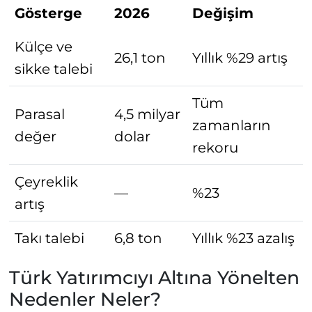
Gösterge
2026
Değişim
Külçe ve
26,1 ton
Yıllık %29 artış
sikke talebi
Tüm
Parasal
4,5 milyar
zamanların
değer
dolar
rekoru
Çeyreklik
—
%23
artış
Takı talebi
6,8 ton
Yıllık %23 azalış
Türk Yatırımcıyı Altına Yönelten
Nedenler Neler?