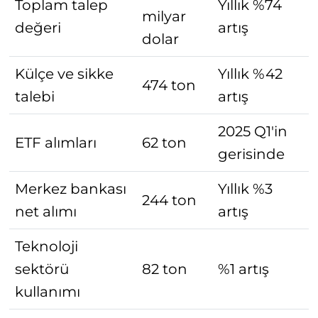
Toplam talep
Yıllık %74
milyar
değeri
artış
dolar
Külçe ve sikke
Yıllık %42
474 ton
talebi
artış
2025 Q1'in
ETF alımları
62 ton
gerisinde
Merkez bankası
Yıllık %3
244 ton
net alımı
artış
Teknoloji
sektörü
82 ton
%1 artış
kullanımı