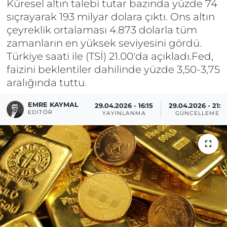
Küresel altın talebi tutar bazında yüzde 74
sıçrayarak 193 milyar dolara çıktı. Ons altın
çeyreklik ortalaması 4.873 dolarla tüm
zamanların en yüksek seviyesini gördü.
Türkiye saati ile (TSİ) 21.00'da açıkladı.Fed,
faizini beklentiler dahilinde yüzde 3,50-3,75
aralığında tuttu.
EMRE KAYMAL
29.04.2026 - 16:15
29.04.2026 - 21:11
EDITÖR
YAYINLANMA
GÜNCELLEME