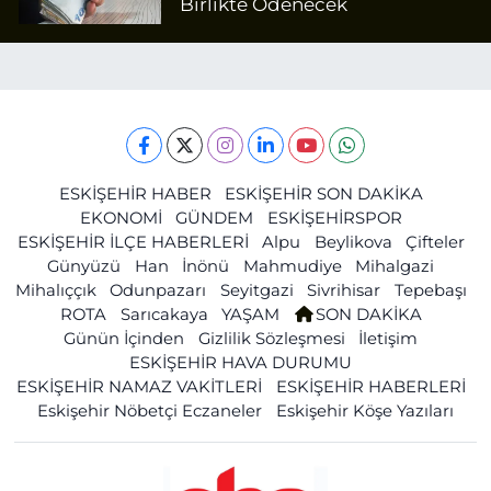
Birlikte Ödenecek
ESKİŞEHİR HABER
ESKİŞEHİR SON DAKİKA
EKONOMİ
GÜNDEM
ESKİŞEHİRSPOR
ESKİŞEHİR İLÇE HABERLERİ
Alpu
Beylikova
Çifteler
Günyüzü
Han
İnönü
Mahmudiye
Mihalgazi
Mihalıççık
Odunpazarı
Seyitgazi
Sivrihisar
Tepebaşı
ROTA
Sarıcakaya
YAŞAM
SON DAKİKA
Günün İçinden
Gizlilik Sözleşmesi
İletişim
ESKİŞEHİR HAVA DURUMU
ESKİŞEHİR NAMAZ VAKİTLERİ
ESKİŞEHİR HABERLERİ
Eskişehir Nöbetçi Eczaneler
Eskişehir Köşe Yazıları