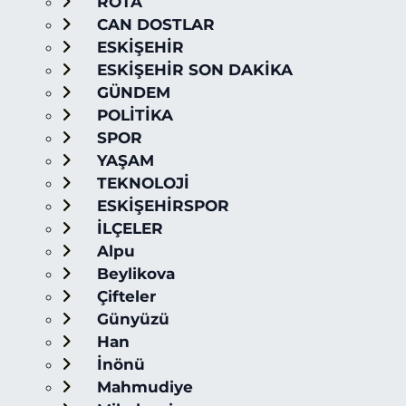
ROTA
CAN DOSTLAR
ESKİŞEHİR
ESKİŞEHİR SON DAKİKA
GÜNDEM
POLİTİKA
SPOR
YAŞAM
TEKNOLOJİ
ESKİŞEHİRSPOR
İLÇELER
Alpu
Beylikova
Çifteler
Günyüzü
Han
İnönü
Mahmudiye