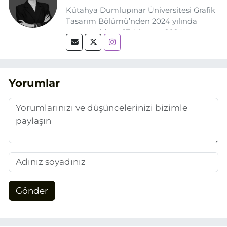
Kütahya Dumlupınar Üniversitesi Grafik
Tasarım Bölümü’nden 2024 yılında
mezun oldum. 17 Ağustos 2024
tarihinde, Grafik Tasarım alanında staj
yaptığım Eskişehir Haber Ajansı’nda
(EHA) gazetecilik mesleğinin temel
unsurlarından biri olan merak
Yorumlar
duygusunun etkisiyle basın sektörüne
adım attım.
Gönder