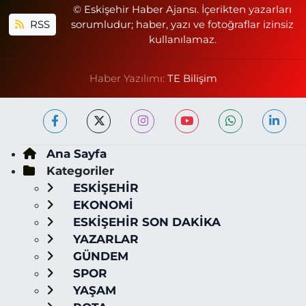
© Eskişehir Haber Ajansı. İçerikten yazarları
RSS
sorumludur; haber, yazı ve fotoğraflar izinsiz
kullanılamaz.
Haber Yazılımı:
TE Bilişim
Ana Sayfa
Kategoriler
ESKİŞEHİR
EKONOMİ
ESKİŞEHİR SON DAKİKA
YAZARLAR
GÜNDEM
SPOR
YAŞAM