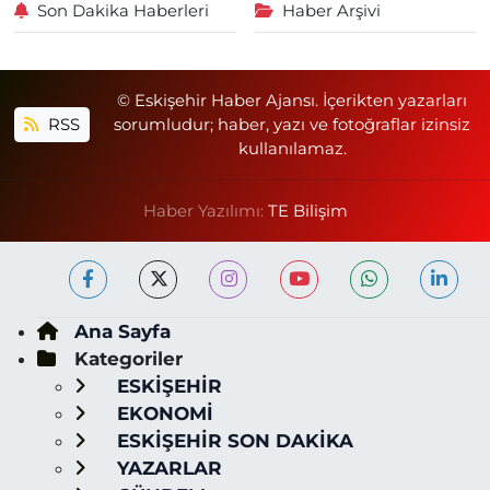
Son Dakika Haberleri
Haber Arşivi
© Eskişehir Haber Ajansı. İçerikten yazarları
RSS
sorumludur; haber, yazı ve fotoğraflar izinsiz
kullanılamaz.
Haber Yazılımı:
TE Bilişim
Ana Sayfa
Kategoriler
ESKİŞEHİR
EKONOMİ
ESKİŞEHİR SON DAKİKA
YAZARLAR