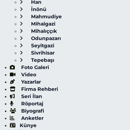
Han
İnönü
Mahmudiye
Mihalgazi
Mihalıççık
Odunpazarı
Seyitgazi
Sivrihisar
Tepebaşı
Foto Galeri
Video
Yazarlar
Firma Rehberi
Seri İlan
Röportaj
Biyografi
Anketler
Künye