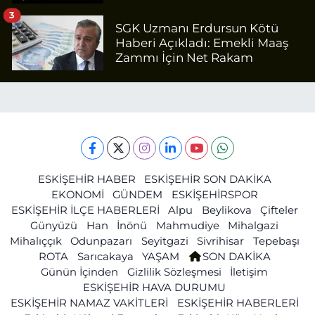
3
SGK Uzmanı Erdursun Kötü
Haberi Açıkladı: Emekli Maaş
Zammı İçin Net Rakam
ESKİŞEHİR HABER
ESKİŞEHİR SON DAKİKA
EKONOMİ
GÜNDEM
ESKİŞEHİRSPOR
ESKİŞEHİR İLÇE HABERLERİ
Alpu
Beylikova
Çifteler
Günyüzü
Han
İnönü
Mahmudiye
Mihalgazi
Mihalıççık
Odunpazarı
Seyitgazi
Sivrihisar
Tepebaşı
ROTA
Sarıcakaya
YAŞAM
SON DAKİKA
Günün İçinden
Gizlilik Sözleşmesi
İletişim
ESKİŞEHİR HAVA DURUMU
ESKİŞEHİR NAMAZ VAKİTLERİ
ESKİŞEHİR HABERLERİ