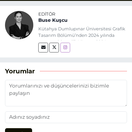
EDITÖR
Buse Kuşcu
Kütahya Dumlupınar Üniversitesi Grafik
Tasarım Bölümü’nden 2024 yılında
mezun oldum. 17 Ağustos 2024
tarihinde, Grafik Tasarım alanında staj
yaptığım Eskişehir Haber Ajansı’nda
(EHA) gazetecilik mesleğinin temel
unsurlarından biri olan merak
Yorumlar
duygusunun etkisiyle basın sektörüne
adım attım.