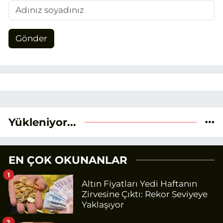
Gönder
Yükleniyor...
EN ÇOK OKUNANLAR
1
Altın Fiyatları Yedi Haftanın
Zirvesine Çıktı: Rekor Seviyeye
Yaklaşıyor
2