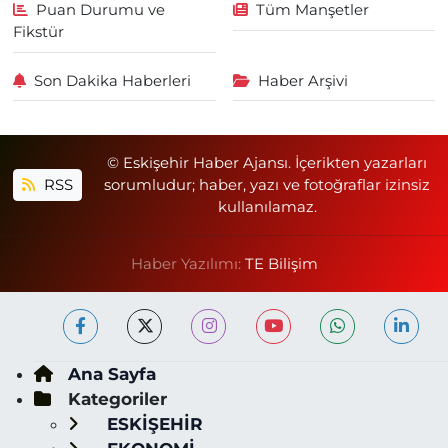
Puan Durumu ve
Tüm Manşetler
Fikstür
Son Dakika Haberleri
Haber Arşivi
© Eskişehir Haber Ajansı. İçerikten yazarları
RSS
sorumludur; haber, yazı ve fotoğraflar izinsiz
kullanılamaz.
Haber Yazılımı:
TE Bilişim
Ana Sayfa
Kategoriler
ESKİŞEHİR