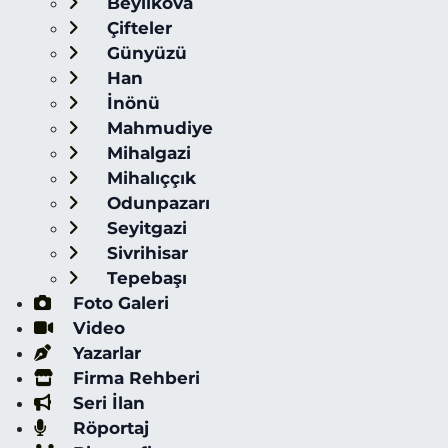
Beylikova
Çifteler
Günyüzü
Han
İnönü
Mahmudiye
Mihalgazi
Mihalıççık
Odunpazarı
Seyitgazi
Sivrihisar
Tepebaşı
Foto Galeri
Video
Yazarlar
Firma Rehberi
Seri İlan
Röportaj