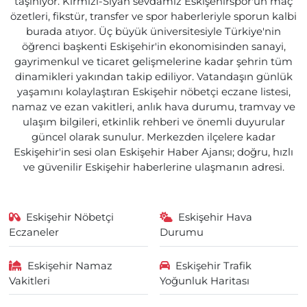
taşınıyor. Kırmızı-Siyah sevdamız Eskişehirspor'un maç
özetleri, fikstür, transfer ve spor haberleriyle sporun kalbi
burada atıyor. Üç büyük üniversitesiyle Türkiye'nin
öğrenci başkenti Eskişehir'in ekonomisinden sanayi,
gayrimenkul ve ticaret gelişmelerine kadar şehrin tüm
dinamikleri yakından takip ediliyor. Vatandaşın günlük
yaşamını kolaylaştıran Eskişehir nöbetçi eczane listesi,
namaz ve ezan vakitleri, anlık hava durumu, tramvay ve
ulaşım bilgileri, etkinlik rehberi ve önemli duyurular
güncel olarak sunulur. Merkezden ilçelere kadar
Eskişehir'in sesi olan Eskişehir Haber Ajansı; doğru, hızlı
ve güvenilir Eskişehir haberlerine ulaşmanın adresi.
Eskişehir Nöbetçi
Eskişehir Hava
Eczaneler
Durumu
Eskişehir Namaz
Eskişehir Trafik
Vakitleri
Yoğunluk Haritası