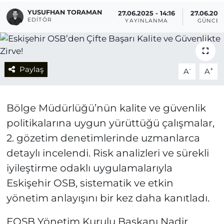
YUSUFHAN TORAMAN
27.06.2025 - 14:16
27.06.2025
EDITÖR
YAYINLANMA
GÜNCEL
Paylaş
-
+
A
A
Bölge Müdürlüğü’nün kalite ve güvenlik
politikalarına uygun yürüttüğü çalışmalar,
2. gözetim denetimlerinde uzmanlarca
detaylı incelendi. Risk analizleri ve sürekli
iyileştirme odaklı uygulamalarıyla
Eskişehir OSB, sistematik ve etkin
yönetim anlayışını bir kez daha kanıtladı.
EOSB Yönetim Kurulu Başkanı Nadir