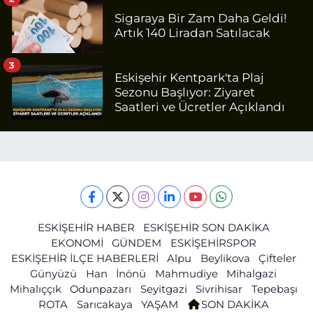
Sigaraya Bir Zam Daha Geldi!
Artık 140 Liradan Satılacak
3
Eskişehir Kentpark'ta Plaj
Sezonu Başlıyor: Ziyaret
Saatleri ve Ücretler Açıklandı
ESKİŞEHİR HABER
ESKİŞEHİR SON DAKİKA
EKONOMİ
GÜNDEM
ESKİŞEHİRSPOR
ESKİŞEHİR İLÇE HABERLERİ
Alpu
Beylikova
Çifteler
Günyüzü
Han
İnönü
Mahmudiye
Mihalgazi
Mihalıççık
Odunpazarı
Seyitgazi
Sivrihisar
Tepebaşı
ROTA
Sarıcakaya
YAŞAM
SON DAKİKA