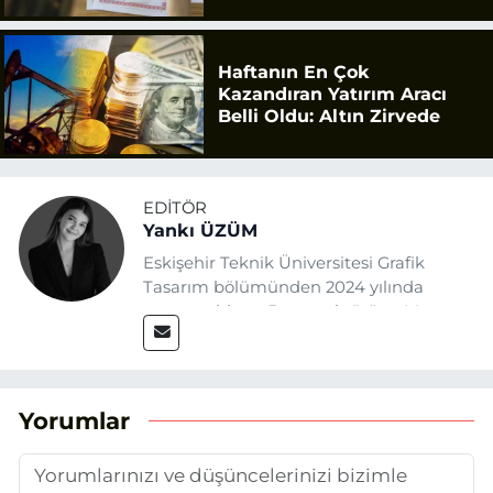
Haftanın En Çok
Kazandıran Yatırım Aracı
Belli Oldu: Altın Zirvede
EDITÖR
Yankı ÜZÜM
Eskişehir Teknik Üniversitesi Grafik
Tasarım bölümünden 2024 yılında
mezun oldum. Basın sektörüne Mayıs
2025’te Eskişehir Haber Ajansı ile adım
attım. Gazeteciliğin temel değerlerine
sadık kalarak ve etik ilkeleri
benimseyerek, Eskişehir gündemini en
Yorumlar
doğru ve sıcak şekilde takipçilerimize
aktarmayı hedefliyorum.