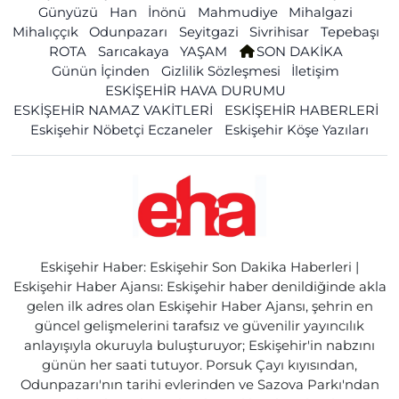
Günyüzü
Han
İnönü
Mahmudiye
Mihalgazi
Mihalıççık
Odunpazarı
Seyitgazi
Sivrihisar
Tepebaşı
ROTA
Sarıcakaya
YAŞAM
SON DAKİKA
Günün İçinden
Gizlilik Sözleşmesi
İletişim
ESKİŞEHİR HAVA DURUMU
ESKİŞEHİR NAMAZ VAKİTLERİ
ESKİŞEHİR HABERLERİ
Eskişehir Nöbetçi Eczaneler
Eskişehir Köşe Yazıları
Eskişehir Haber: Eskişehir Son Dakika Haberleri |
Eskişehir Haber Ajansı: Eskişehir haber denildiğinde akla
gelen ilk adres olan Eskişehir Haber Ajansı, şehrin en
güncel gelişmelerini tarafsız ve güvenilir yayıncılık
anlayışıyla okuruyla buluşturuyor; Eskişehir'in nabzını
günün her saati tutuyor. Porsuk Çayı kıyısından,
Odunpazarı'nın tarihi evlerinden ve Sazova Parkı'ndan