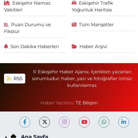
Eskişehir Namaz
Eskişehir Trafik
Vakitleri
Yoğunluk Haritası
Puan Durumu ve
Tüm Manşetler
Fikstür
Son Dakika Haberleri
Haber Arşivi
© Eskişehir Haber Ajansı. İçerikten yazarları
RSS
sorumludur; haber, yazı ve fotoğraflar izinsiz
kullanılamaz.
Haber Yazılımı:
TE Bilişim
Ana Sayfa