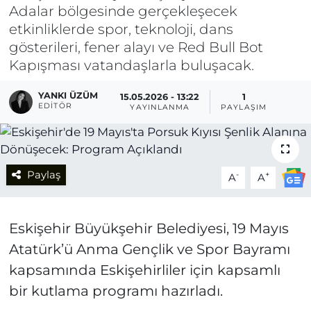
Adalar bölgesinde gerçekleşecek
etkinliklerde spor, teknoloji, dans
gösterileri, fener alayı ve Red Bull Bot
Kapışması vatandaşlarla buluşacak.
YANKI ÜZÜM
15.05.2026 - 13:22
1
EDITÖR
YAYINLANMA
PAYLAŞIM
Paylaş
-
+
A
A
Eskişehir Büyükşehir Belediyesi, 19 Mayıs
Atatürk’ü Anma Gençlik ve Spor Bayramı
kapsamında Eskişehirliler için kapsamlı
bir kutlama programı hazırladı.