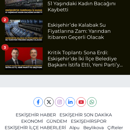
51 Yaşındaki Kadın Bacağını
Kaybetti
2
Eskişehir’de Kalabak Su
Fiyatlarına Zam: Yarından
İtibaren Geçerli Olacak
3
Kritik Toplantı Sona Erdi:
Eskişehir’de İki İlçe Belediye
Başkanı İstifa Etti, Yeni Parti’ye
Geçiyor
ESKİŞEHİR HABER
ESKİŞEHİR SON DAKİKA
EKONOMİ
GÜNDEM
ESKİŞEHİRSPOR
ESKİŞEHİR İLÇE HABERLERİ
Alpu
Beylikova
Çifteler