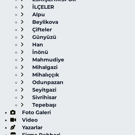
İLÇELER
Alpu
Beylikova
Çifteler
Günyüzü
Han
İnönü
Mahmudiye
Mihalgazi
Mihalıççık
Odunpazarı
Seyitgazi
Sivrihisar
Tepebaşı
Foto Galeri
Video
Yazarlar