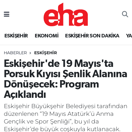
ESKİŞEHİR
EKONOMİ
ESKİŞEHİR SON DAKİKA
Y
HABERLER
ESKİŞEHİR
Eskişehir'de 19 Mayıs'ta
Porsuk Kıyısı Şenlik Alanına
Dönüşecek: Program
Açıklandı
Eskişehir Büyükşehir Belediyesi tarafından
düzenlenen “19 Mayıs Atatürk’ü Anma
Gençlik ve Spor Şenliği”, bu yıl da
Eskişehir’de büyük coşkuyla kutlanacak.