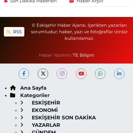
Son Dakika Haberleri
Haber Arşivi
© Eskişehir Haber Ajansı. İçerikten yazarları
RSS
sorumludur; haber, yazı ve fotoğraflar izinsiz
kullanılamaz.
Haber Yazılımı:
TE Bilişim
Ana Sayfa
Kategoriler
ESKİŞEHİR
EKONOMİ
ESKİŞEHİR SON DAKİKA
YAZARLAR
GÜNDEM