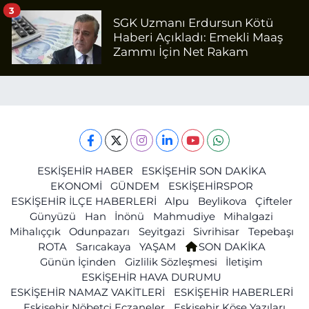
3
SGK Uzmanı Erdursun Kötü
Haberi Açıkladı: Emekli Maaş
Zammı İçin Net Rakam
ESKİŞEHİR HABER
ESKİŞEHİR SON DAKİKA
EKONOMİ
GÜNDEM
ESKİŞEHİRSPOR
ESKİŞEHİR İLÇE HABERLERİ
Alpu
Beylikova
Çifteler
Günyüzü
Han
İnönü
Mahmudiye
Mihalgazi
Mihalıççık
Odunpazarı
Seyitgazi
Sivrihisar
Tepebaşı
ROTA
Sarıcakaya
YAŞAM
SON DAKİKA
Günün İçinden
Gizlilik Sözleşmesi
İletişim
ESKİŞEHİR HAVA DURUMU
ESKİŞEHİR NAMAZ VAKİTLERİ
ESKİŞEHİR HABERLERİ
Eskişehir Nöbetçi Eczaneler
Eskişehir Köşe Yazıları