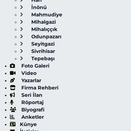
Han
İnönü
Mahmudiye
Mihalgazi
Mihalıççık
Odunpazarı
Seyitgazi
Sivrihisar
Tepebaşı
Foto Galeri
Video
Yazarlar
Firma Rehberi
Seri İlan
Röportaj
Biyografi
Anketler
Künye