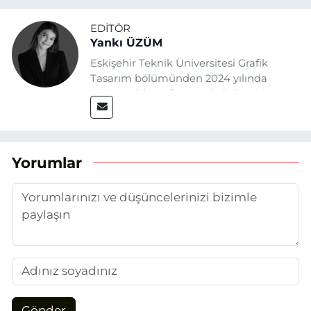
EDITÖR
Yankı ÜZÜM
Eskişehir Teknik Üniversitesi Grafik
Tasarım bölümünden 2024 yılında
mezun oldum. Basın sektörüne Mayıs
2025’te Eskişehir Haber Ajansı ile adım
attım. Gazeteciliğin temel değerlerine
sadık kalarak ve etik ilkeleri
benimseyerek, Eskişehir gündemini en
Yorumlar
doğru ve sıcak şekilde takipçilerimize
aktarmayı hedefliyorum.
Gönder