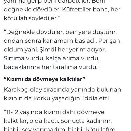
yanıma gelip beni darbettiler. Beni
değnekle dövdüler. Küfrettiler bana, her
kötü lafı söylediler.”
“Değnekle dövdüler, ben yere düştüm,
ondan sonra kanamam başladı. Perişan
oldum yani. Şimdi her yerim acıyor.
Sırtıma vurdu, kalçalarıma vurdu,
bacaklarıma her tarafıma vurdu.”
“Kızımı da dövmeye kalktılar”
Karakoç, olay sırasında yanında bulunan
kızının da korku yaşadığını iddia etti.
“11-12 yaşında kızımı dahi dövmeye
kalktılar, o da kaçtı. Sonuçta kadınım,
hiçbir şey yapmadım, hiçbir kötü lafım