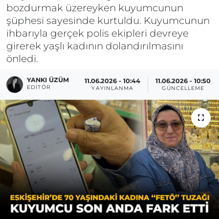
bozdurmak üzereyken kuyumcunun
şüphesi sayesinde kurtuldu. Kuyumcunun
ihbarıyla gerçek polis ekipleri devreye
girerek yaşlı kadının dolandırılmasını
önledi.
YANKI ÜZÜM
11.06.2026 - 10:44
11.06.2026 - 10:50
EDITÖR
YAYINLANMA
GÜNCELLEME