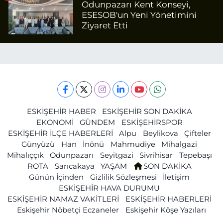
Odunpazarı Kent Konseyi,
ESESOB'un Yeni Yönetimini
Ziyaret Etti
ESKİŞEHİR HABER
ESKİŞEHİR SON DAKİKA
EKONOMİ
GÜNDEM
ESKİŞEHİRSPOR
ESKİŞEHİR İLÇE HABERLERİ
Alpu
Beylikova
Çifteler
Günyüzü
Han
İnönü
Mahmudiye
Mihalgazi
Mihalıççık
Odunpazarı
Seyitgazi
Sivrihisar
Tepebaşı
ROTA
Sarıcakaya
YAŞAM
SON DAKİKA
Günün İçinden
Gizlilik Sözleşmesi
İletişim
ESKİŞEHİR HAVA DURUMU
ESKİŞEHİR NAMAZ VAKİTLERİ
ESKİŞEHİR HABERLERİ
Eskişehir Nöbetçi Eczaneler
Eskişehir Köşe Yazıları