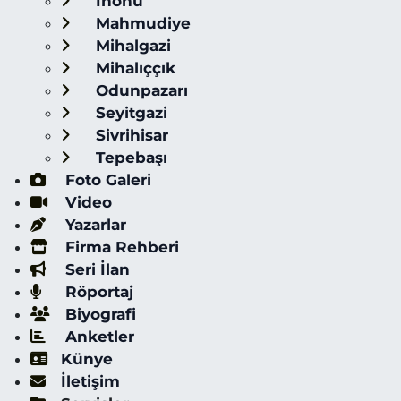
İnönü
Mahmudiye
Mihalgazi
Mihalıççık
Odunpazarı
Seyitgazi
Sivrihisar
Tepebaşı
Foto Galeri
Video
Yazarlar
Firma Rehberi
Seri İlan
Röportaj
Biyografi
Anketler
Künye
İletişim