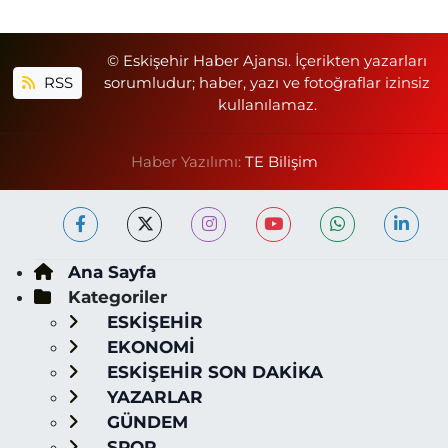
© Eskişehir Haber Ajansı. İçerikten yazarları
RSS
sorumludur; haber, yazı ve fotoğraflar izinsiz
kullanılamaz.
Haber Yazılımı:
TE Bilişim
Ana Sayfa
Kategoriler
ESKİŞEHİR
EKONOMİ
ESKİŞEHİR SON DAKİKA
YAZARLAR
GÜNDEM
SPOR