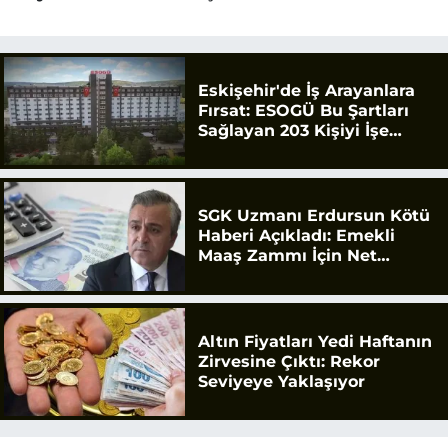
Eskişehir'de İş Arayanlara
Fırsat: ESOGÜ Bu Şartları
Sağlayan 203 Kişiyi İşe
Alacak
SGK Uzmanı Erdursun Kötü
Haberi Açıkladı: Emekli
Maaş Zammı İçin Net
Rakam
Altın Fiyatları Yedi Haftanın
Zirvesine Çıktı: Rekor
Seviyeye Yaklaşıyor