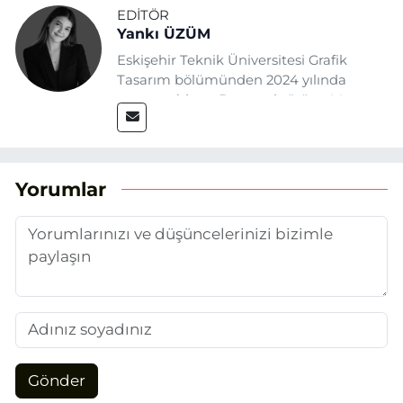
EDITÖR
Yankı ÜZÜM
Eskişehir Teknik Üniversitesi Grafik
Tasarım bölümünden 2024 yılında
mezun oldum. Basın sektörüne Mayıs
2025’te Eskişehir Haber Ajansı ile adım
attım. Gazeteciliğin temel değerlerine
sadık kalarak ve etik ilkeleri
benimseyerek, Eskişehir gündemini en
Yorumlar
doğru ve sıcak şekilde takipçilerimize
aktarmayı hedefliyorum.
Gönder