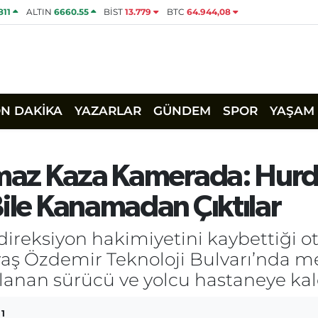
811
ALTIN
6660.55
BİST
13.779
BTC
64.944,08
ON DAKİKA
YAZARLAR
GÜNDEM
SPOR
YAŞAM
almaz Kaza Kamerada: Hur
Bile Kanamadan Çıktılar
ireksiyon hakimiyetini kaybettiği o
avaş Özdemir Teknoloji Bulvarı’nda 
lanan sürücü ve yolcu hastaneye kald
1