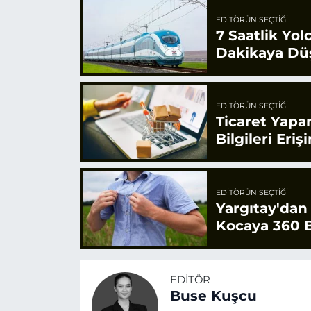
EDITÖRÜN SEÇTIĞI
7 Saatlik Yol
Dakikaya Dü
EDITÖRÜN SEÇTIĞI
Ticaret Yapa
Bilgileri Eriş
EDITÖRÜN SEÇTIĞI
Yargıtay'dan
Kocaya 360 B
EDITÖR
Buse Kuşcu