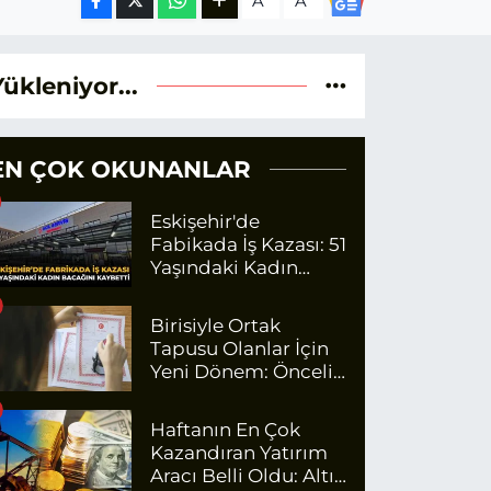
A
A
Yükleniyor...
EN ÇOK OKUNANLAR
Eskişehir'de
Fabikada İş Kazası: 51
Yaşındaki Kadın
Bacağını Kaybetti
Birisiyle Ortak
Tapusu Olanlar İçin
Yeni Dönem: Öncelik
Artık O Kişilerin
Olacak
Haftanın En Çok
Kazandıran Yatırım
Aracı Belli Oldu: Altın