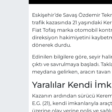
Eskişehir’de Savaş Özdemir Tek
trafik kazasında 21 yaşındaki Ker
Fiat Tofaş marka otomobil kontr
direksiyon hakimiyetini kaybetm
dönerek durdu.
Edinilen bilgilere göre, seyir h
çıktı ve savrulmaya başladı. Tak
meydana gelirken, aracın tavan k
Yaralılar Kendi İmk
Kazanın ardından sürücü Kerem G
E.G. (21), kendi imkanlarıyla ara
üzerine olay yerine polis ve sağlı