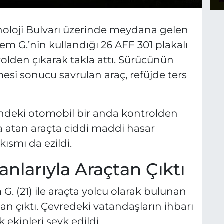
noloji Bulvarı üzerinde meydana gelen
em G.’nin kullandığı 26 AFF 301 plakalı
olden çıkarak takla attı. Sürücünün
esi sonucu savrulan araç, refüjde ters
alindeki otomobil bir anda kontrolden
la atan araçta ciddi maddi hasar
ısmı da ezildi.
anlarıyla Araçtan Çıktı
. (21) ile araçta yolcu olarak bulunan
çtan çıktı. Çevredeki vatandaşların ihbarı
k ekipleri sevk edildi.