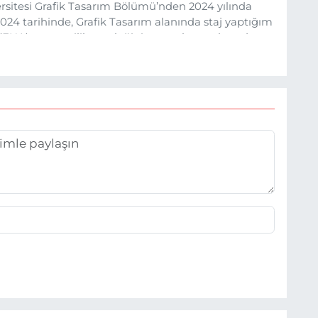
sitesi Grafik Tasarım Bölümü’nden 2024 yılında
24 tarihinde, Grafik Tasarım alanında staj yaptığım
 (EHA) gazetecilik mesleğinin temel unsurlarından
 etkisiyle basın sektörüne adım attım.