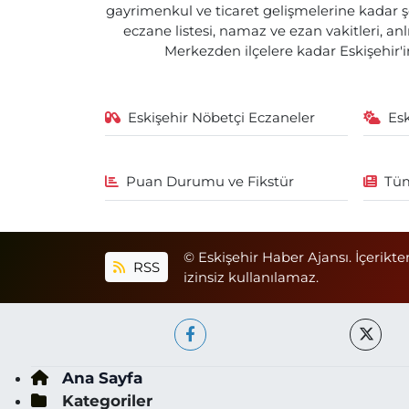
gayrimenkul ve ticaret gelişmelerine kadar ş
eczane listesi, namaz ve ezan vakitleri, an
Merkezden ilçelere kadar Eskişehir'in
Eskişehir Nöbetçi Eczaneler
Es
Puan Durumu ve Fikstür
Tüm
© Eskişehir Haber Ajansı. İçerikte
RSS
izinsiz kullanılamaz.
Ana Sayfa
Kategoriler