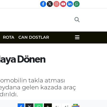
ROTA
CAN DOSTLAR
daya Dönen
tomobilin takla atması
meydana gelen kazada araç
ırıldı.
-
+