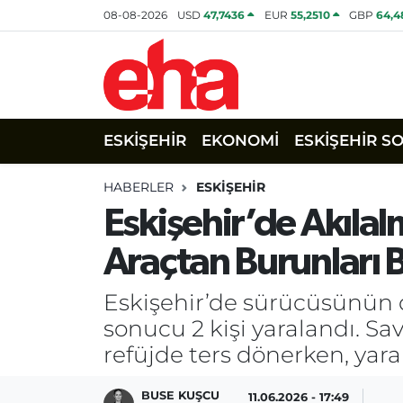
08-08-2026
USD
47,7436
EUR
55,2510
GBP
64,4
ESKİŞEHİR
EKONOMİ
ESKİŞEHİR S
HABERLER
ESKİŞEHİR
Eskişehir’de Akıl
Araçtan Burunları 
Eskişehir’de sürücüsünün d
sonucu 2 kişi yaralandı. S
refüjde ters dönerken, yara
BUSE KUŞCU
11.06.2026 - 17:49