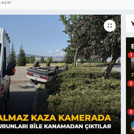
LAŞIM
1
2
3