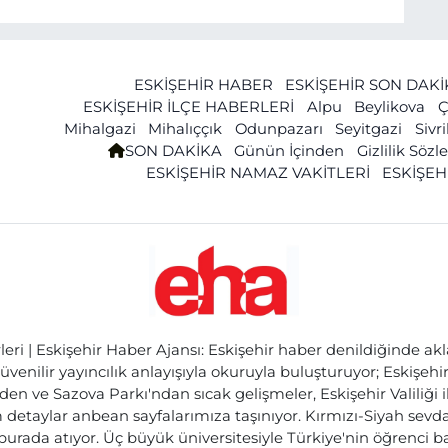
ESKİŞEHİR HABER
ESKİŞEHİR SON DAK
ESKİŞEHİR İLÇE HABERLERİ
Alpu
Beylikova
Ç
Mihalgazi
Mihalıççık
Odunpazarı
Seyitgazi
Sivr
SON DAKİKA
Günün İçinden
Gizlilik Söz
ESKİŞEHİR NAMAZ VAKİTLERİ
ESKİŞEH
ri | Eskişehir Haber Ajansı: Eskişehir haber denildiğinde akl
üvenilir yayıncılık anlayışıyla okuruyla buluşturuyor; Eskişeh
den ve Sazova Parkı'ndan sıcak gelişmeler, Eskişehir Valiliği 
etaylar anbean sayfalarımıza taşınıyor. Kırmızı-Siyah sevdam
 burada atıyor. Üç büyük üniversitesiyle Türkiye'nin öğrenci 