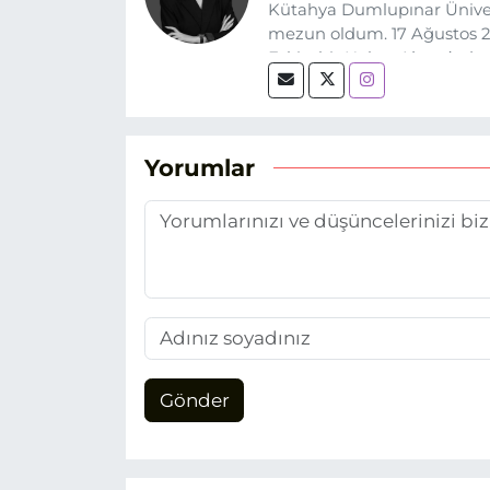
Kütahya Dumlupınar Üniver
mezun oldum. 17 Ağustos 20
Eskişehir Haber Ajansı’nda
biri olan merak duygusunun
Yorumlar
Gönder