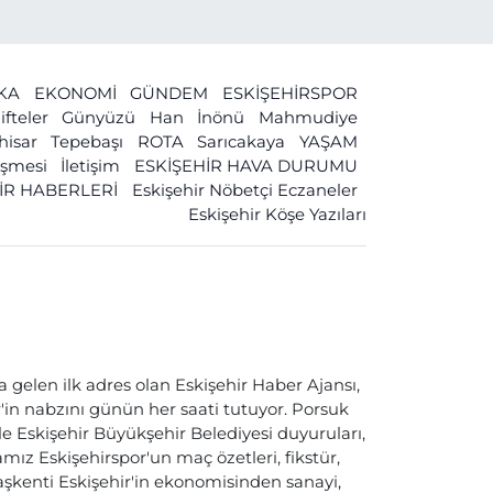
İKA
EKONOMİ
GÜNDEM
ESKİŞEHİRSPOR
ifteler
Günyüzü
Han
İnönü
Mahmudiye
ihisar
Tepebaşı
ROTA
Sarıcakaya
YAŞAM
leşmesi
İletişim
ESKİŞEHİR HAVA DURUMU
İR HABERLERİ
Eskişehir Nöbetçi Eczaneler
Eskişehir Köşe Yazıları
a gelen ilk adres olan Eskişehir Haber Ajansı,
ir'in nabzını günün her saati tutuyor. Porsuk
ile Eskişehir Büyükşehir Belediyesi duyuruları,
ız Eskişehirspor'un maç özetleri, fikstür,
başkenti Eskişehir'in ekonomisinden sanayi,