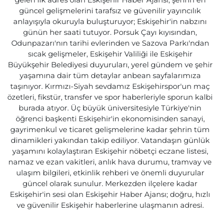
gelen ilk adres olan Eskişehir Haber Ajansı, şehrin en
güncel gelişmelerini tarafsız ve güvenilir yayıncılık
anlayışıyla okuruyla buluşturuyor; Eskişehir'in nabzını
günün her saati tutuyor. Porsuk Çayı kıyısından,
Odunpazarı'nın tarihi evlerinden ve Sazova Parkı'ndan
sıcak gelişmeler, Eskişehir Valiliği ile Eskişehir
Büyükşehir Belediyesi duyuruları, yerel gündem ve şehir
yaşamına dair tüm detaylar anbean sayfalarımıza
taşınıyor. Kırmızı-Siyah sevdamız Eskişehirspor'un maç
özetleri, fikstür, transfer ve spor haberleriyle sporun kalbi
burada atıyor. Üç büyük üniversitesiyle Türkiye'nin
öğrenci başkenti Eskişehir'in ekonomisinden sanayi,
gayrimenkul ve ticaret gelişmelerine kadar şehrin tüm
dinamikleri yakından takip ediliyor. Vatandaşın günlük
yaşamını kolaylaştıran Eskişehir nöbetçi eczane listesi,
namaz ve ezan vakitleri, anlık hava durumu, tramvay ve
ulaşım bilgileri, etkinlik rehberi ve önemli duyurular
güncel olarak sunulur. Merkezden ilçelere kadar
Eskişehir'in sesi olan Eskişehir Haber Ajansı; doğru, hızlı
ve güvenilir Eskişehir haberlerine ulaşmanın adresi.