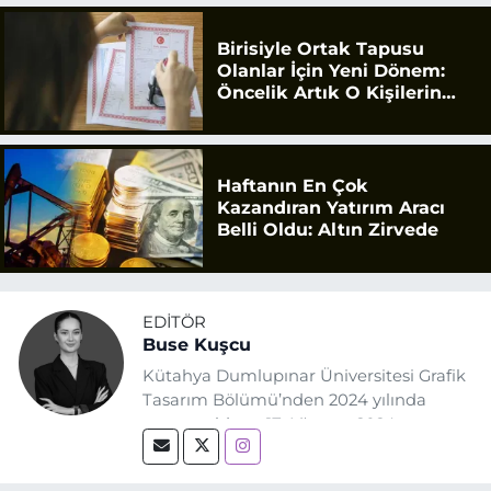
Birisiyle Ortak Tapusu
Olanlar İçin Yeni Dönem:
Öncelik Artık O Kişilerin
Olacak
Haftanın En Çok
Kazandıran Yatırım Aracı
Belli Oldu: Altın Zirvede
EDITÖR
Buse Kuşcu
Kütahya Dumlupınar Üniversitesi Grafik
Tasarım Bölümü’nden 2024 yılında
mezun oldum. 17 Ağustos 2024
tarihinde, Grafik Tasarım alanında staj
yaptığım Eskişehir Haber Ajansı’nda