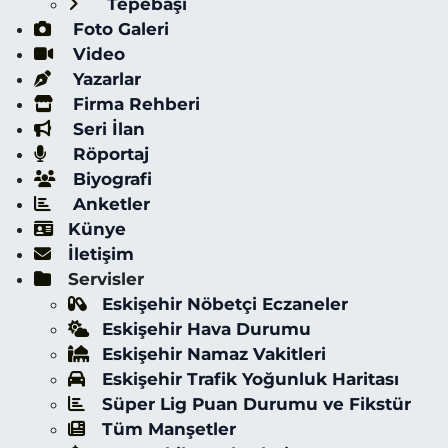
Tepebaşı
Foto Galeri
Video
Yazarlar
Firma Rehberi
Seri İlan
Röportaj
Biyografi
Anketler
Künye
İletişim
Servisler
Eskişehir Nöbetçi Eczaneler
Eskişehir Hava Durumu
Eskişehir Namaz Vakitleri
Eskişehir Trafik Yoğunluk Haritası
Süper Lig Puan Durumu ve Fikstür
Tüm Manşetler