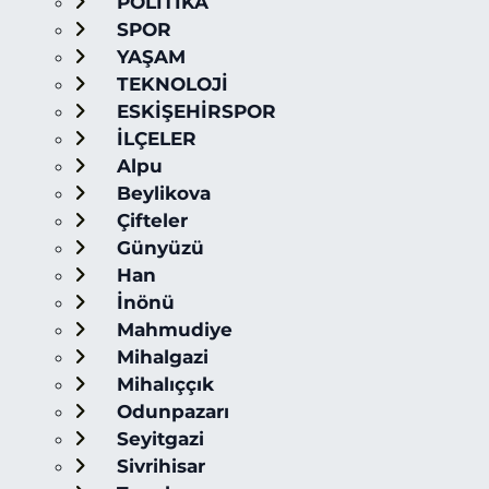
POLİTİKA
SPOR
YAŞAM
TEKNOLOJİ
ESKİŞEHİRSPOR
İLÇELER
Alpu
Beylikova
Çifteler
Günyüzü
Han
İnönü
Mahmudiye
Mihalgazi
Mihalıççık
Odunpazarı
Seyitgazi
Sivrihisar