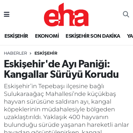
ESKİŞEHİR
EKONOMİ
ESKİŞEHİR SON DAKİKA
Y
HABERLER
ESKİŞEHİR
Eskişehir'de Ayı Paniği:
Kangallar Sürüyü Korudu
Eskişehir’in Tepebaşı ilçesine bağlı
Sulukaraağaç Mahallesi’nde küçükbaş
hayvan sürüsüne saldıran ayı, kangal
köpeklerinin müdahalesiyle bölgeden
uzaklaştırıldı. Yaklaşık 400 hayvanın
bulunduğu sürüde yaşanan hareketli anlar
havadan görüntülenirken, kangal