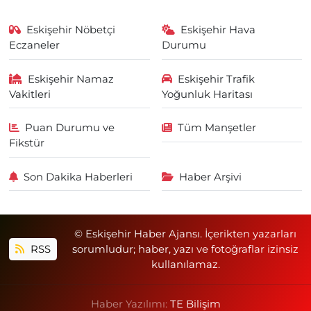
Eskişehir Nöbetçi
Eskişehir Hava
Eczaneler
Durumu
Eskişehir Namaz
Eskişehir Trafik
Vakitleri
Yoğunluk Haritası
Puan Durumu ve
Tüm Manşetler
Fikstür
Son Dakika Haberleri
Haber Arşivi
© Eskişehir Haber Ajansı. İçerikten yazarları
RSS
sorumludur; haber, yazı ve fotoğraflar izinsiz
kullanılamaz.
Haber Yazılımı:
TE Bilişim