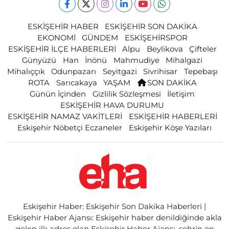
ESKİŞEHİR HABER
ESKİŞEHİR SON DAKİKA
EKONOMİ
GÜNDEM
ESKİŞEHİRSPOR
ESKİŞEHİR İLÇE HABERLERİ
Alpu
Beylikova
Çifteler
Günyüzü
Han
İnönü
Mahmudiye
Mihalgazi
Mihalıççık
Odunpazarı
Seyitgazi
Sivrihisar
Tepebaşı
ROTA
Sarıcakaya
YAŞAM
SON DAKİKA
Günün İçinden
Gizlilik Sözleşmesi
İletişim
ESKİŞEHİR HAVA DURUMU
ESKİŞEHİR NAMAZ VAKİTLERİ
ESKİŞEHİR HABERLERİ
Eskişehir Nöbetçi Eczaneler
Eskişehir Köşe Yazıları
Eskişehir Haber: Eskişehir Son Dakika Haberleri |
Eskişehir Haber Ajansı: Eskişehir haber denildiğinde akla