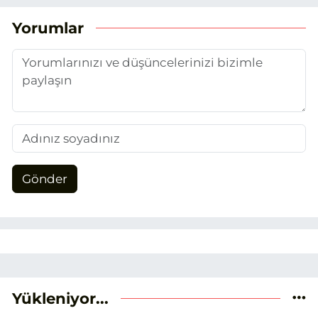
(EHA) gazetecilik mesleğinin temel
unsurlarından biri olan merak
Yorumlar
duygusunun etkisiyle basın sektörüne
adım attım.
Gönder
Yükleniyor...