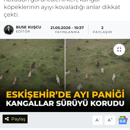
köpeklerinin ayıyı kovaladığı anlar dikkat
çekti.
BUSE KUŞCU
21.05.2026 - 10:37
2
EDITÖR
YAYINLANMA
PAYLAŞIM
Paylaş
-
+
A
A