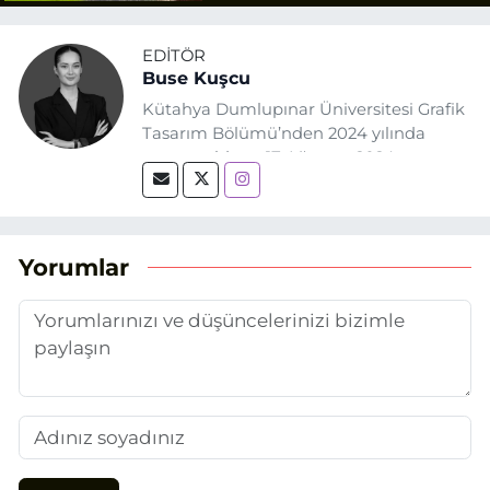
EDITÖR
Buse Kuşcu
Kütahya Dumlupınar Üniversitesi Grafik
Tasarım Bölümü’nden 2024 yılında
mezun oldum. 17 Ağustos 2024
tarihinde, Grafik Tasarım alanında staj
yaptığım Eskişehir Haber Ajansı’nda
(EHA) gazetecilik mesleğinin temel
unsurlarından biri olan merak
Yorumlar
duygusunun etkisiyle basın sektörüne
adım attım.