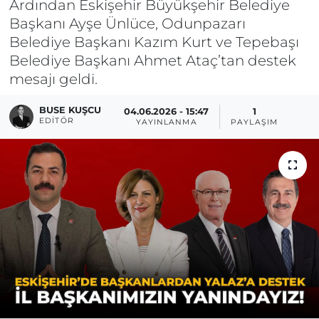
Ardından Eskişehir Büyükşehir Belediye
Başkanı Ayşe Ünlüce, Odunpazarı
Belediye Başkanı Kazım Kurt ve Tepebaşı
Belediye Başkanı Ahmet Ataç’tan destek
mesajı geldi.
BUSE KUŞCU
04.06.2026 - 15:47
1
EDITÖR
YAYINLANMA
PAYLAŞIM