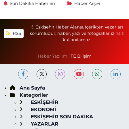
Son Dakika Haberleri
Haber Arşivi
© Eskişehir Haber Ajansı. İçerikten yazarları
RSS
sorumludur; haber, yazı ve fotoğraflar izinsiz
kullanılamaz.
Haber Yazılımı:
TE Bilişim
Ana Sayfa
Kategoriler
ESKİŞEHİR
EKONOMİ
ESKİŞEHİR SON DAKİKA
YAZARLAR