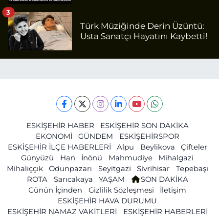
3
Türk Müziğinde Derin Üzüntü:
Usta Sanatçı Hayatını Kaybetti!
ESKİŞEHİR HABER
ESKİŞEHİR SON DAKİKA
EKONOMİ
GÜNDEM
ESKİŞEHİRSPOR
ESKİŞEHİR İLÇE HABERLERİ
Alpu
Beylikova
Çifteler
Günyüzü
Han
İnönü
Mahmudiye
Mihalgazi
Mihalıççık
Odunpazarı
Seyitgazi
Sivrihisar
Tepebaşı
ROTA
Sarıcakaya
YAŞAM
SON DAKİKA
Günün İçinden
Gizlilik Sözleşmesi
İletişim
ESKİŞEHİR HAVA DURUMU
ESKİŞEHİR NAMAZ VAKİTLERİ
ESKİŞEHİR HABERLERİ