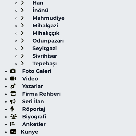
Han
İnönü
Mahmudiye
Mihalgazi
Mihalıççık
Odunpazarı
Seyitgazi
Sivrihisar
Tepebaşı
Foto Galeri
Video
Yazarlar
Firma Rehberi
Seri İlan
Röportaj
Biyografi
Anketler
Künye