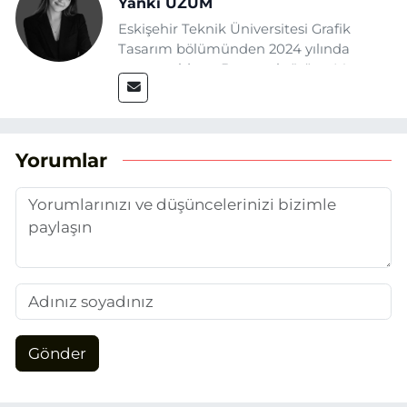
Yankı ÜZÜM
Eskişehir Teknik Üniversitesi Grafik
Tasarım bölümünden 2024 yılında
mezun oldum. Basın sektörüne Mayıs
2025’te Eskişehir Haber Ajansı ile adım
attım. Gazeteciliğin temel değerlerine
sadık kalarak ve etik ilkeleri
benimseyerek, Eskişehir gündemini en
Yorumlar
doğru ve sıcak şekilde takipçilerimize
aktarmayı hedefliyorum.
Gönder