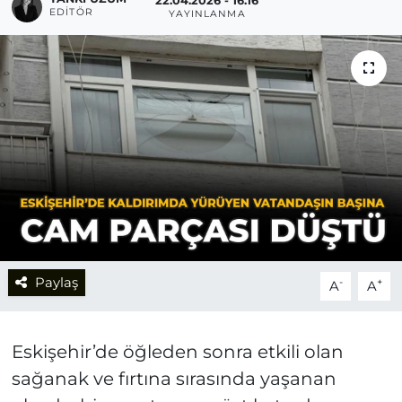
22.04.2026 - 16:16
EDITÖR
YAYINLANMA
Paylaş
-
+
A
A
Eskişehir’de öğleden sonra etkili olan
sağanak ve fırtına sırasında yaşanan