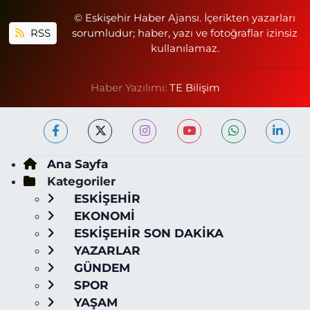
© Eskişehir Haber Ajansı. İçerikten yazarları
RSS
sorumludur; haber, yazı ve fotoğraflar izinsiz
kullanılamaz.
Haber Yazılımı:
TE Bilişim
Ana Sayfa
Kategoriler
ESKİŞEHİR
EKONOMİ
ESKİŞEHİR SON DAKİKA
YAZARLAR
GÜNDEM
SPOR
YAŞAM