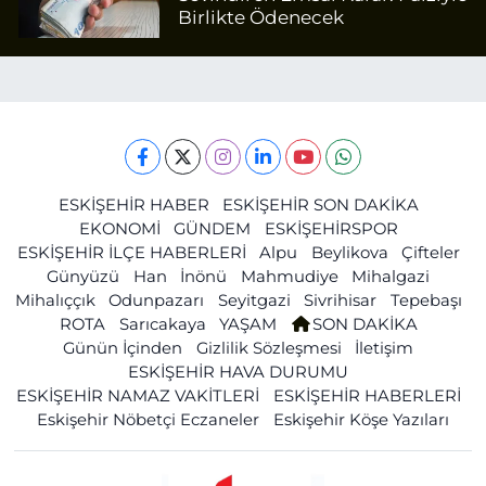
Birlikte Ödenecek
ESKİŞEHİR HABER
ESKİŞEHİR SON DAKİKA
EKONOMİ
GÜNDEM
ESKİŞEHİRSPOR
ESKİŞEHİR İLÇE HABERLERİ
Alpu
Beylikova
Çifteler
Günyüzü
Han
İnönü
Mahmudiye
Mihalgazi
Mihalıççık
Odunpazarı
Seyitgazi
Sivrihisar
Tepebaşı
ROTA
Sarıcakaya
YAŞAM
SON DAKİKA
Günün İçinden
Gizlilik Sözleşmesi
İletişim
ESKİŞEHİR HAVA DURUMU
ESKİŞEHİR NAMAZ VAKİTLERİ
ESKİŞEHİR HABERLERİ
Eskişehir Nöbetçi Eczaneler
Eskişehir Köşe Yazıları