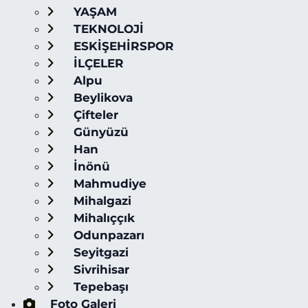
YAŞAM
TEKNOLOJİ
ESKİŞEHİRSPOR
İLÇELER
Alpu
Beylikova
Çifteler
Günyüzü
Han
İnönü
Mahmudiye
Mihalgazi
Mihalıççık
Odunpazarı
Seyitgazi
Sivrihisar
Tepebaşı
Foto Galeri