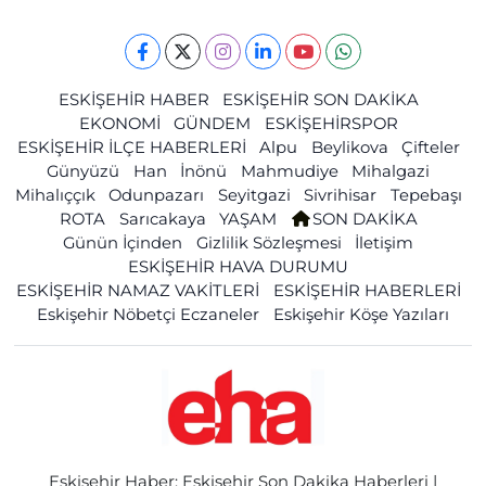
ESKİŞEHİR HABER
ESKİŞEHİR SON DAKİKA
EKONOMİ
GÜNDEM
ESKİŞEHİRSPOR
ESKİŞEHİR İLÇE HABERLERİ
Alpu
Beylikova
Çifteler
Günyüzü
Han
İnönü
Mahmudiye
Mihalgazi
Mihalıççık
Odunpazarı
Seyitgazi
Sivrihisar
Tepebaşı
ROTA
Sarıcakaya
YAŞAM
SON DAKİKA
Günün İçinden
Gizlilik Sözleşmesi
İletişim
ESKİŞEHİR HAVA DURUMU
ESKİŞEHİR NAMAZ VAKİTLERİ
ESKİŞEHİR HABERLERİ
Eskişehir Nöbetçi Eczaneler
Eskişehir Köşe Yazıları
Eskişehir Haber: Eskişehir Son Dakika Haberleri |