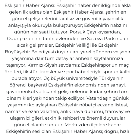
Eskişehir Haber Ajansı: Eskişehir haber denildiğinde akla
gelen ilk adres olan Eskişehir Haber Ajansı, şehrin en
güncel gelişmelerini tarafsız ve güvenilir yayıncılık
anlayışıyla okuruyla buluşturuyor; Eskişehir'in nabzını
günün her saati tutuyor. Porsuk Çayı kıyısından,
Odunpazarı'nın tarihi evlerinden ve Sazova Parkı'ndan
sıcak gelişmeler, Eskişehir Valiliği ile Eskişehir
Büyükşehir Belediyesi duyuruları, yerel gündem ve şehir
yaşamına dair tüm detaylar anbean sayfalarımıza
taşınıyor. Kırmızı-Siyah sevdamız Eskişehirspor'un maç
özetleri, fikstür, transfer ve spor haberleriyle sporun kalbi
burada atıyor. Üç büyük üniversitesiyle Türkiye'nin
öğrenci başkenti Eskişehir'in ekonomisinden sanayi,
gayrimenkul ve ticaret gelişmelerine kadar şehrin tüm
dinamikleri yakından takip ediliyor. Vatandaşın günlük
yaşamını kolaylaştıran Eskişehir nöbetçi eczane listesi,
namaz ve ezan vakitleri, anlık hava durumu, tramvay ve
ulaşım bilgileri, etkinlik rehberi ve önemli duyurular
güncel olarak sunulur. Merkezden ilçelere kadar
Eskişehir'in sesi olan Eskişehir Haber Ajansı; doğru, hızlı