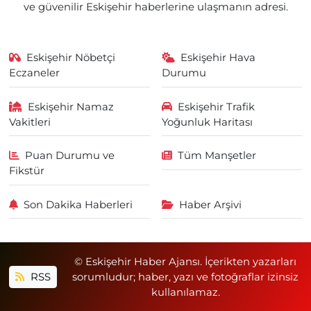
ve güvenilir Eskişehir haberlerine ulaşmanın adresi.
Eskişehir Nöbetçi
Eskişehir Hava
Eczaneler
Durumu
Eskişehir Namaz
Eskişehir Trafik
Vakitleri
Yoğunluk Haritası
Puan Durumu ve
Tüm Manşetler
Fikstür
Son Dakika Haberleri
Haber Arşivi
© Eskişehir Haber Ajansı. İçerikten yazarları
RSS
sorumludur; haber, yazı ve fotoğraflar izinsiz
kullanılamaz.