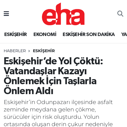
ESKİŞEHİR
EKONOMİ
ESKİŞEHİR SON DAKİKA
Y
HABERLER
ESKİŞEHİR
Eskişehir’de Yol Çöktü:
Vatandaşlar Kazayı
Önlemek İçin Taşlarla
Önlem Aldı
Eskişehir’in Odunpazarı ilçesinde asfalt
zeminde meydana gelen çökme,
sürücüler için risk oluşturdu. Yolun
ortasında oluşan derin çukur nedeniyle