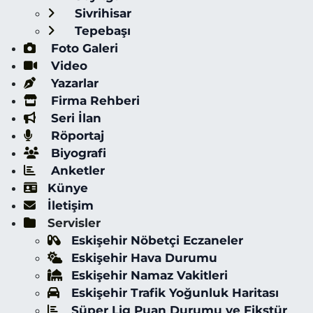
Sivrihisar
Tepebaşı
Foto Galeri
Video
Yazarlar
Firma Rehberi
Seri İlan
Röportaj
Biyografi
Anketler
Künye
İletişim
Servisler
Eskişehir Nöbetçi Eczaneler
Eskişehir Hava Durumu
Eskişehir Namaz Vakitleri
Eskişehir Trafik Yoğunluk Haritası
Süper Lig Puan Durumu ve Fikstür