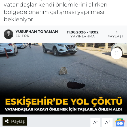
vatandaşlar kendi önlemlerini alırken,
bölgede onarım çalışması yapılması
bekleniyor.
YUSUFHAN TORAMAN
11.06.2026 - 19:02
1
EDITÖR
YAYINLANMA
PAYLAŞIM
Paylaş
-
+
A
A