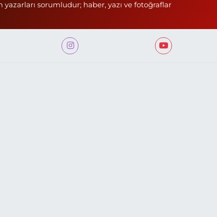
n yazarları sorumludur; haber, yazı ve fotoğraflar