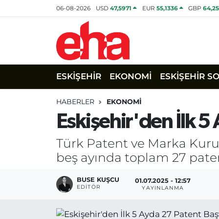
06-08-2026
USD
47,5971
EUR
55,1336
GBP
64,2
ESKİŞEHİR
EKONOMİ
ESKİŞEHİR S
HABERLER
EKONOMİ
Eskişehir'den İlk 
Türk Patent ve Marka Kurumu
beş ayında toplam 27 pate
BUSE KUŞCU
01.07.2025 - 12:57
EDITÖR
YAYINLANMA