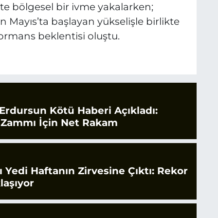
ikte bölgesel bir ivme yakalarken;
 Mayıs’ta başlayan yükselişle birlikte
formans beklentisi oluştu.
rdursun Kötü Haberi Açıkladı:
 Zammı İçin Net Rakam
rı Yedi Haftanın Zirvesine Çıktı: Rekor
laşıyor