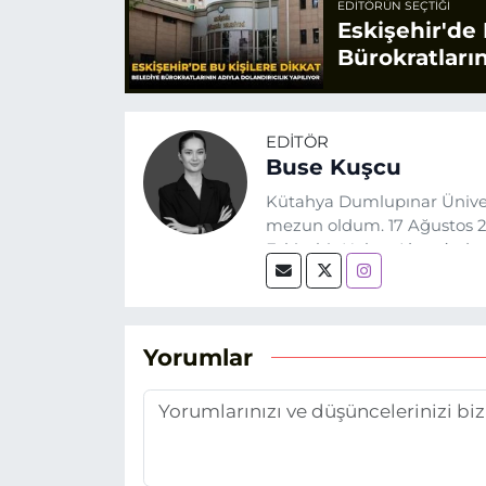
EDITÖRÜN SEÇTIĞI
Eskişehir'de 
Bürokratların
EDITÖR
Buse Kuşcu
Kütahya Dumlupınar Üniver
mezun oldum. 17 Ağustos 20
Eskişehir Haber Ajansı’nda
biri olan merak duygusunun
Yorumlar