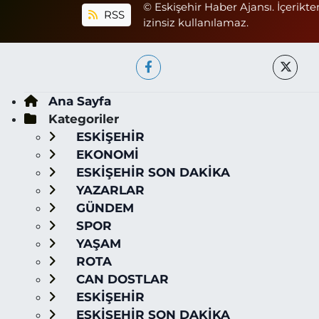
© Eskişehir Haber Ajansı. İçerikte
RSS
izinsiz kullanılamaz.
Ana Sayfa
Kategoriler
ESKİŞEHİR
EKONOMİ
ESKİŞEHİR SON DAKİKA
YAZARLAR
GÜNDEM
SPOR
YAŞAM
ROTA
CAN DOSTLAR
ESKİŞEHİR
ESKİŞEHİR SON DAKİKA