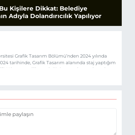
Bu Kişilere Dikkat: Belediye
ın Adıyla Dolandırıcılık Yapılıyor
sitesi Grafik Tasarım Bölümü’nden 2024 yılında
24 tarihinde, Grafik Tasarım alanında staj yaptığım
 (EHA) gazetecilik mesleğinin temel unsurlarından
 etkisiyle basın sektörüne adım attım.