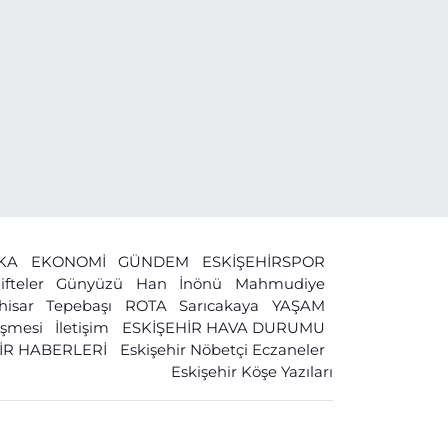
İKA
EKONOMİ
GÜNDEM
ESKİŞEHİRSPOR
ifteler
Günyüzü
Han
İnönü
Mahmudiye
ihisar
Tepebaşı
ROTA
Sarıcakaya
YAŞAM
leşmesi
İletişim
ESKİŞEHİR HAVA DURUMU
İR HABERLERİ
Eskişehir Nöbetçi Eczaneler
Eskişehir Köşe Yazıları