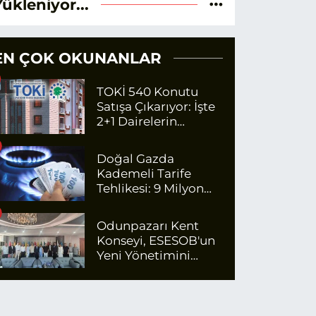
Yükleniyor...
EN ÇOK OKUNANLAR
TOKİ 540 Konutu
Satışa Çıkarıyor: İşte
2+1 Dairelerin
Fiyatları
Doğal Gazda
Kademeli Tarife
Tehlikesi: 9 Milyon
Kişi Fazla Para
Ödeyecek
Odunpazarı Kent
Konseyi, ESESOB'un
Yeni Yönetimini
Ziyaret Etti