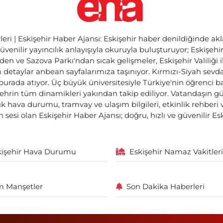
ri | Eskişehir Haber Ajansı: Eskişehir haber denildiğinde akl
üvenilir yayıncılık anlayışıyla okuruyla buluşturuyor; Eskişeh
den ve Sazova Parkı'ndan sıcak gelişmeler, Eskişehir Valiliği 
etaylar anbean sayfalarımıza taşınıyor. Kırmızı-Siyah sevdam
 burada atıyor. Üç büyük üniversitesiyle Türkiye'nin öğrenci 
ehrin tüm dinamikleri yakından takip ediliyor. Vatandaşın gü
lık hava durumu, tramvay ve ulaşım bilgileri, etkinlik rehber
 sesi olan Eskişehir Haber Ajansı; doğru, hızlı ve güvenilir E
kişehir Hava Durumu
Eskişehir Namaz Vakitleri
 Manşetler
Son Dakika Haberleri