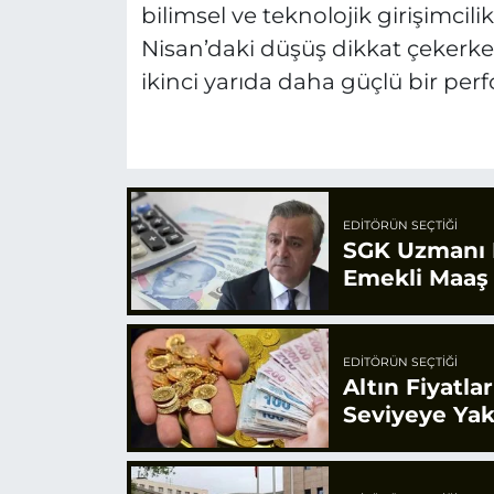
bilimsel ve teknolojik girişimcil
Nisan’daki düşüş dikkat çekerken
ikinci yarıda daha güçlü bir per
EDITÖRÜN SEÇTIĞI
SGK Uzmanı E
Emekli Maaş
EDITÖRÜN SEÇTIĞI
Altın Fiyatla
Seviyeye Yak