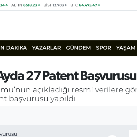
534
ALTIN
6518.23
BİST
13.703
BTC
64.475,47
ON DAKİKA
YAZARLAR
GÜNDEM
SPOR
YAŞAM
5 Ayda 27 Patent Başvurusu
’nun açıkladığı resmi verilere göre,
nt başvurusu yapıldı