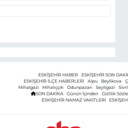
ESKİŞEHİR HABER
ESKİŞEHİR SON DAK
ESKİŞEHİR İLÇE HABERLERİ
Alpu
Beylikova
Ç
Mihalgazi
Mihalıççık
Odunpazarı
Seyitgazi
Sivr
SON DAKİKA
Günün İçinden
Gizlilik Söz
ESKİŞEHİR NAMAZ VAKİTLERİ
ESKİŞEH