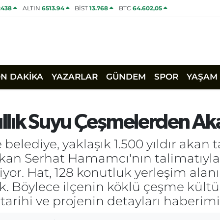
2438
ALTIN
6513.94
BİST
13.768
BTC
64.602,05
ON DAKİKA
YAZARLAR
GÜNDEM
SPOR
YAŞAM
Yıllık Suyu Çeşmelerden A
 belediye, yaklaşık 1.500 yıldır akan 
aşkan Serhat Hamamcı'nın talimatıyla
niyor. Hat, 128 konutluk yerleşim al
k. Böylece ilçenin köklü çeşme kültü
tarihi ve projenin detayları haberim