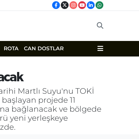
ROTA
CAN DOSTLAR
kacak
tarihi Martlı Suyu'nu TOKİ
 başlayan projede 11
anına bağlanacak ve bölgede
rü yeni yerleşkeye
izde.