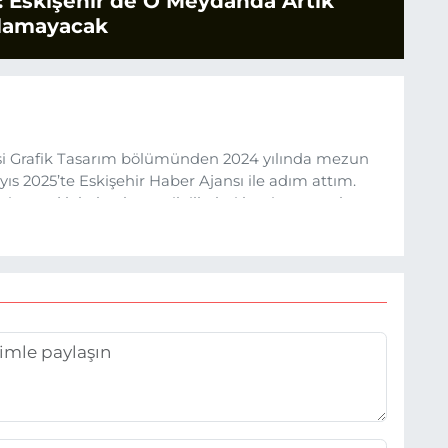
 Eskişehir'de O Meydanda Artık
ılamayacak
esi Grafik Tasarım bölümünden 2024 yılında mezun
s 2025’te Eskişehir Haber Ajansı ile adım attım.
rine sadık kalarak ve etik ilkeleri benimseyerek,
ru ve sıcak şekilde takipçilerimize aktarmayı