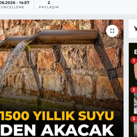
06.2026 - 14:57
2
GÜNCELLEME
PAYLAŞIM
1
2
3