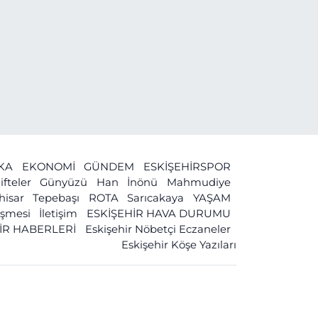
İKA
EKONOMİ
GÜNDEM
ESKİŞEHİRSPOR
ifteler
Günyüzü
Han
İnönü
Mahmudiye
ihisar
Tepebaşı
ROTA
Sarıcakaya
YAŞAM
leşmesi
İletişim
ESKİŞEHİR HAVA DURUMU
İR HABERLERİ
Eskişehir Nöbetçi Eczaneler
Eskişehir Köşe Yazıları