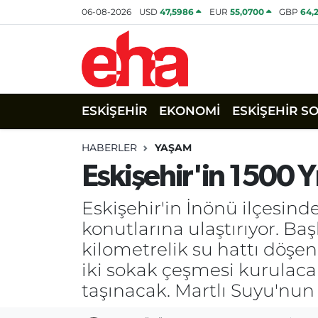
06-08-2026
USD
47,5986
EUR
55,0700
GBP
64,
ESKİŞEHİR
EKONOMİ
ESKİŞEHİR S
HABERLER
YAŞAM
Eskişehir'in 1500 
Eskişehir'in İnönü ilçesinde
konutlarına ulaştırıyor. B
kilometrelik su hattı döşe
iki sokak çeşmesi kurulaca
taşınacak. Martlı Suyu'nun 