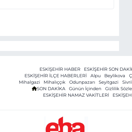
ESKİŞEHİR HABER
ESKİŞEHİR SON DAK
ESKİŞEHİR İLÇE HABERLERİ
Alpu
Beylikova
Ç
Mihalgazi
Mihalıççık
Odunpazarı
Seyitgazi
Sivr
SON DAKİKA
Günün İçinden
Gizlilik Söz
ESKİŞEHİR NAMAZ VAKİTLERİ
ESKİŞEH