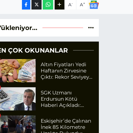
-
+
A
A
Yükleniyor...
EN ÇOK OKUNANLAR
Altın Fiyatları Yedi
Haftanın Zirvesine
Çıktı: Rekor Seviyeye
Yaklaşıyor
SGK Uzmanı
Erdursun Kötü
Haberi Açıkladı:
Emekli Maaş Zammı
İçin Net Rakam
Eskişehir’de Çalınan
İnek 85 Kilometre