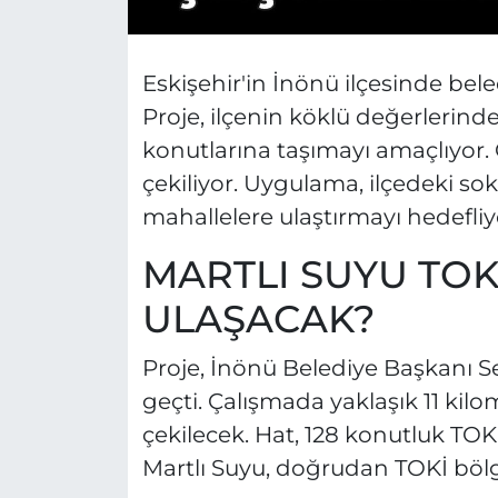
Eskişehir'in İnönü ilçesinde beled
Proje, ilçenin köklü değerlerind
konutlarına taşımayı amaçlıyor
çekiliyor. Uygulama, ilçedeki so
mahallelere ulaştırmayı hedefliy
MARTLI SUYU TOKİ
ULAŞACAK?
Proje, İnönü Belediye Başkanı S
geçti. Çalışmada yaklaşık 11 kil
çekilecek. Hat, 128 konutluk TO
Martlı Suyu, doğrudan TOKİ bölge