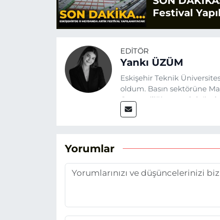
SON DAKİKA:
Festival Yap
EDITÖR
Yankı ÜZÜM
Eskişehir Teknik Üniversit
oldum. Basın sektörüne Mayı
Gazeteciliğin temel değerle
Eskişehir gündemini en doğ
hedefliyorum.
Yorumlar