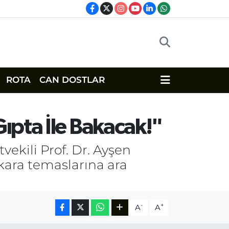
ROTA
CAN DOSTLAR
ıpta İle Bakacak!"
vekili Prof. Dr. Ayşen
kara temaslarına ara
-
+
A
A