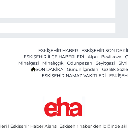
ESKİŞEHİR HABER
ESKİŞEHİR SON DAK
ESKİŞEHİR İLÇE HABERLERİ
Alpu
Beylikova
Ç
Mihalgazi
Mihalıççık
Odunpazarı
Seyitgazi
Sivr
SON DAKİKA
Günün İçinden
Gizlilik Söz
ESKİŞEHİR NAMAZ VAKİTLERİ
ESKİŞEH
ri | Eskişehir Haber Ajansı: Eskişehir haber denildiğinde akl