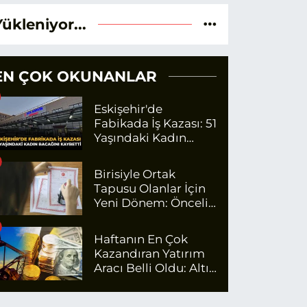
Yükleniyor...
EN ÇOK OKUNANLAR
Eskişehir'de
Fabikada İş Kazası: 51
Yaşındaki Kadın
Bacağını Kaybetti
Birisiyle Ortak
Tapusu Olanlar İçin
Yeni Dönem: Öncelik
Artık O Kişilerin
Olacak
Haftanın En Çok
Kazandıran Yatırım
Aracı Belli Oldu: Altın
Zirvede