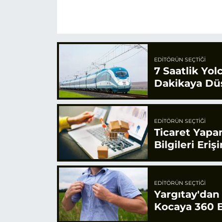
EDITÖRÜN SEÇTIĞI
7 Saatlik Yol
Dakikaya Dü
EDITÖRÜN SEÇTIĞI
Ticaret Yapa
Bilgileri Eriş
EDITÖRÜN SEÇTIĞI
Yargıtay'dan
Kocaya 360 B