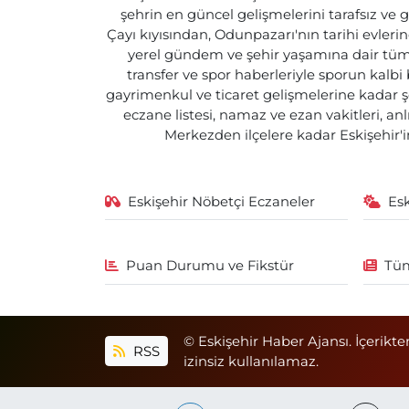
şehrin en güncel gelişmelerini tarafsız ve g
Çayı kıyısından, Odunpazarı'nın tarihi evlerin
yerel gündem ve şehir yaşamına dair tüm d
transfer ve spor haberleriyle sporun kalbi
gayrimenkul ve ticaret gelişmelerine kadar ş
eczane listesi, namaz ve ezan vakitleri, an
Merkezden ilçelere kadar Eskişehir'in
Eskişehir Nöbetçi Eczaneler
Es
Puan Durumu ve Fikstür
Tüm
© Eskişehir Haber Ajansı. İçerikte
RSS
izinsiz kullanılamaz.