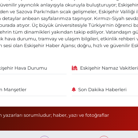
üvenilir yayıncılık anlayışıyla okuruyla buluşturuyor; Eskişeh
den ve Sazova Parkı'ndan sıcak gelişmeler, Eskişehir Valiliği 
etaylar anbean sayfalarımıza taşınıyor. Kırmızı-Siyah sevdam
 burada atıyor. Üç büyük üniversitesiyle Türkiye'nin öğrenci 
ehrin tüm dinamikleri yakından takip ediliyor. Vatandaşın gü
lık hava durumu, tramvay ve ulaşım bilgileri, etkinlik rehber
 sesi olan Eskişehir Haber Ajansı; doğru, hızlı ve güvenilir E
kişehir Hava Durumu
Eskişehir Namaz Vakitleri
 Manşetler
Son Dakika Haberleri
n yazarları sorumludur; haber, yazı ve fotoğraflar