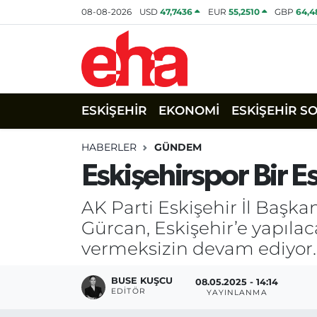
08-08-2026
USD
47,7436
EUR
55,2510
GBP
64,4
ESKİŞEHİR
EKONOMİ
ESKİŞEHİR S
HABERLER
GÜNDEM
Eskişehirspor Bir 
AK Parti Eskişehir İl Başka
Gürcan, Eskişehir’e yapıla
vermeksizin devam ediyor.
BUSE KUŞCU
08.05.2025 - 14:14
EDITÖR
YAYINLANMA