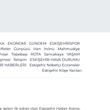
İKA
EKONOMİ
GÜNDEM
ESKİŞEHİRSPOR
ifteler
Günyüzü
Han
İnönü
Mahmudiye
ihisar
Tepebaşı
ROTA
Sarıcakaya
YAŞAM
leşmesi
İletişim
ESKİŞEHİR HAVA DURUMU
İR HABERLERİ
Eskişehir Nöbetçi Eczaneler
Eskişehir Köşe Yazıları
a gelen ilk adres olan Eskişehir Haber Ajansı,