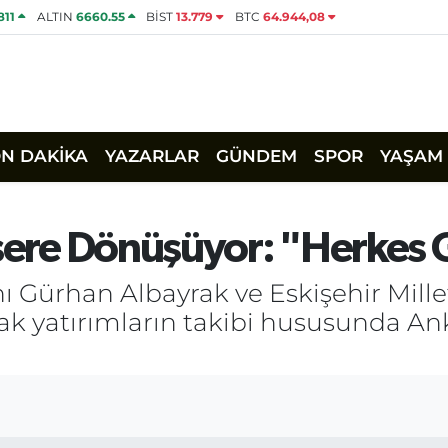
811
ALTIN
6660.55
BİST
13.779
BTC
64.944,08
ON DAKİKA
YAZARLAR
GÜNDEM
SPOR
YAŞAM
Esere Dönüşüyor: "Herkes G
nı Gürhan Albayrak ve Eskişehir Millet
cak yatırımların takibi hususunda An