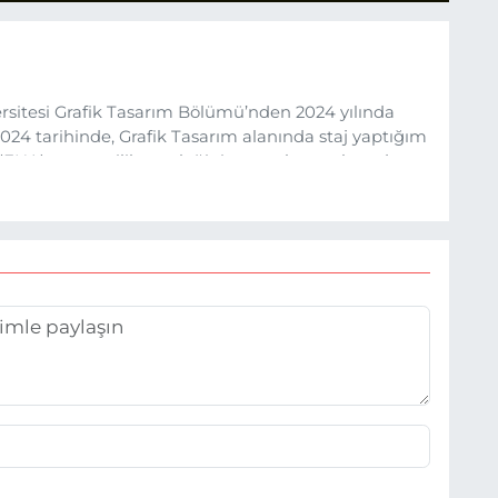
sitesi Grafik Tasarım Bölümü’nden 2024 yılında
24 tarihinde, Grafik Tasarım alanında staj yaptığım
 (EHA) gazetecilik mesleğinin temel unsurlarından
 etkisiyle basın sektörüne adım attım.