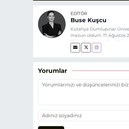
EDITÖR
Buse Kuşcu
Kütahya Dumlupınar Üniver
mezun oldum. 17 Ağustos 20
Eskişehir Haber Ajansı’nda
biri olan merak duygusunun
Yorumlar