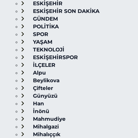
ESKİŞEHİR
ESKİŞEHİR SON DAKİKA
GÜNDEM
POLİTİKA
SPOR
YAŞAM
TEKNOLOJİ
ESKİŞEHİRSPOR
İLÇELER
Alpu
Beylikova
Çifteler
Günyüzü
Han
İnönü
Mahmudiye
Mihalgazi
Mihalıççık