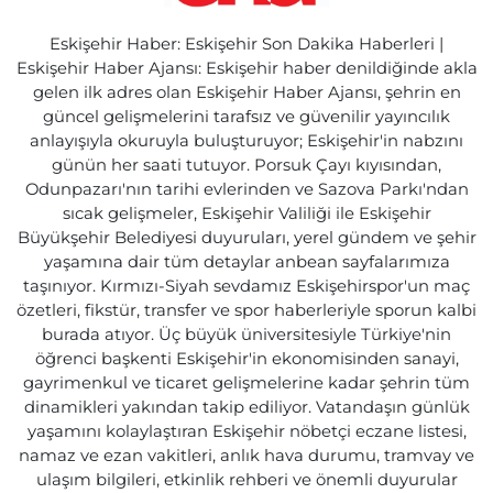
Eskişehir Haber: Eskişehir Son Dakika Haberleri |
Eskişehir Haber Ajansı: Eskişehir haber denildiğinde akla
gelen ilk adres olan Eskişehir Haber Ajansı, şehrin en
güncel gelişmelerini tarafsız ve güvenilir yayıncılık
anlayışıyla okuruyla buluşturuyor; Eskişehir'in nabzını
günün her saati tutuyor. Porsuk Çayı kıyısından,
Odunpazarı'nın tarihi evlerinden ve Sazova Parkı'ndan
sıcak gelişmeler, Eskişehir Valiliği ile Eskişehir
Büyükşehir Belediyesi duyuruları, yerel gündem ve şehir
yaşamına dair tüm detaylar anbean sayfalarımıza
taşınıyor. Kırmızı-Siyah sevdamız Eskişehirspor'un maç
özetleri, fikstür, transfer ve spor haberleriyle sporun kalbi
burada atıyor. Üç büyük üniversitesiyle Türkiye'nin
öğrenci başkenti Eskişehir'in ekonomisinden sanayi,
gayrimenkul ve ticaret gelişmelerine kadar şehrin tüm
dinamikleri yakından takip ediliyor. Vatandaşın günlük
yaşamını kolaylaştıran Eskişehir nöbetçi eczane listesi,
namaz ve ezan vakitleri, anlık hava durumu, tramvay ve
ulaşım bilgileri, etkinlik rehberi ve önemli duyurular