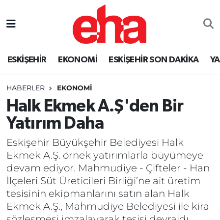
ESKİŞEHİR
EKONOMİ
ESKİŞEHİR SON DAKİKA
Y
HABERLER
EKONOMİ
Halk Ekmek A.Ş'den Bir
Yatırım Daha
Eskişehir Büyükşehir Belediyesi Halk
Ekmek A.Ş. örnek yatırımlarla büyümeye
devam ediyor. Mahmudiye - Çifteler - Han
İlçeleri Süt Üreticileri Birliği’ne ait üretim
tesisinin ekipmanlarını satın alan Halk
Ekmek A.Ş., Mahmudiye Belediyesi ile kira
sözleşmesi imzalayarak tesisi devraldı.