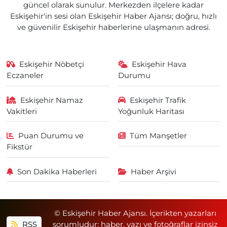
güncel olarak sunulur. Merkezden ilçelere kadar
Eskişehir'in sesi olan Eskişehir Haber Ajansı; doğru, hızlı
ve güvenilir Eskişehir haberlerine ulaşmanın adresi.
Eskişehir Nöbetçi
Eskişehir Hava
Eczaneler
Durumu
Eskişehir Namaz
Eskişehir Trafik
Vakitleri
Yoğunluk Haritası
Puan Durumu ve
Tüm Manşetler
Fikstür
Son Dakika Haberleri
Haber Arşivi
© Eskişehir Haber Ajansı. İçerikten yazarları
RSS
sorumludur; haber, yazı ve fotoğraflar izinsiz