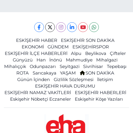
ESKİŞEHİR HABER
ESKİŞEHİR SON DAKİKA
EKONOMİ
GÜNDEM
ESKİŞEHİRSPOR
ESKİŞEHİR İLÇE HABERLERİ
Alpu
Beylikova
Çifteler
Günyüzü
Han
İnönü
Mahmudiye
Mihalgazi
Mihalıççık
Odunpazarı
Seyitgazi
Sivrihisar
Tepebaşı
ROTA
Sarıcakaya
YAŞAM
SON DAKİKA
Günün İçinden
Gizlilik Sözleşmesi
İletişim
ESKİŞEHİR HAVA DURUMU
ESKİŞEHİR NAMAZ VAKİTLERİ
ESKİŞEHİR HABERLERİ
Eskişehir Nöbetçi Eczaneler
Eskişehir Köşe Yazıları