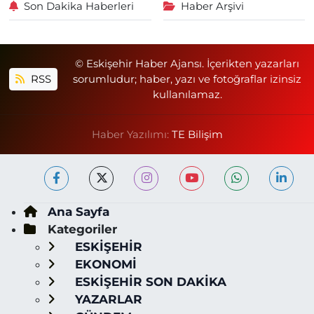
Son Dakika Haberleri
Haber Arşivi
© Eskişehir Haber Ajansı. İçerikten yazarları
RSS
sorumludur; haber, yazı ve fotoğraflar izinsiz
kullanılamaz.
Haber Yazılımı:
TE Bilişim
Ana Sayfa
Kategoriler
ESKİŞEHİR
EKONOMİ
ESKİŞEHİR SON DAKİKA
YAZARLAR