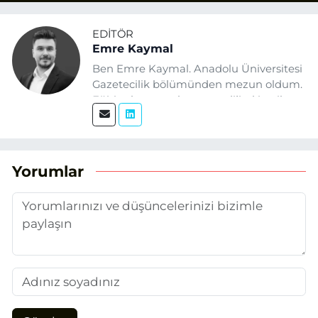
EDITÖR
Emre Kaymal
Ben Emre Kaymal. Anadolu Üniversitesi
Gazetecilik bölümünden mezun oldum.
Eğitim hayatım boyunca dijital içerik
üretimi ve arama motoru
optimizasyonu (SEO) alanlarına ilgi
duydum. Şu anda SEO odaklı içerikler
üretiyorum. Haberlerimde güncel
Yorumlar
verileri ve okuyucu odaklı yaklaşımı
temel alıyorum.