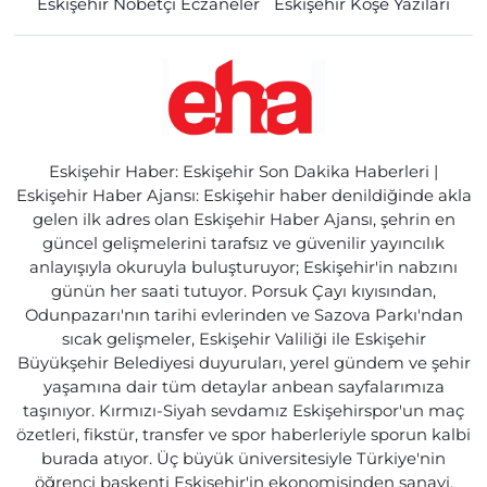
Eskişehir Nöbetçi Eczaneler
Eskişehir Köşe Yazıları
Eskişehir Haber: Eskişehir Son Dakika Haberleri |
Eskişehir Haber Ajansı: Eskişehir haber denildiğinde akla
gelen ilk adres olan Eskişehir Haber Ajansı, şehrin en
güncel gelişmelerini tarafsız ve güvenilir yayıncılık
anlayışıyla okuruyla buluşturuyor; Eskişehir'in nabzını
günün her saati tutuyor. Porsuk Çayı kıyısından,
Odunpazarı'nın tarihi evlerinden ve Sazova Parkı'ndan
sıcak gelişmeler, Eskişehir Valiliği ile Eskişehir
Büyükşehir Belediyesi duyuruları, yerel gündem ve şehir
yaşamına dair tüm detaylar anbean sayfalarımıza
taşınıyor. Kırmızı-Siyah sevdamız Eskişehirspor'un maç
özetleri, fikstür, transfer ve spor haberleriyle sporun kalbi
burada atıyor. Üç büyük üniversitesiyle Türkiye'nin
öğrenci başkenti Eskişehir'in ekonomisinden sanayi,