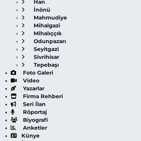
Han
İnönü
Mahmudiye
Mihalgazi
Mihalıççık
Odunpazarı
Seyitgazi
Sivrihisar
Tepebaşı
Foto Galeri
Video
Yazarlar
Firma Rehberi
Seri İlan
Röportaj
Biyografi
Anketler
Künye