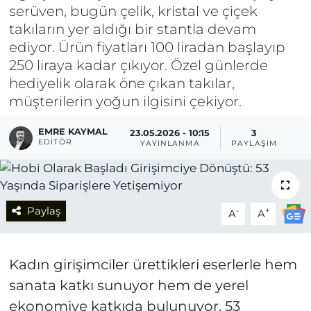
serüven, bugün çelik, kristal ve çiçek
takıların yer aldığı bir stantla devam
ediyor. Ürün fiyatları 100 liradan başlayıp
250 liraya kadar çıkıyor. Özel günlerde
hediyelik olarak öne çıkan takılar,
müşterilerin yoğun ilgisini çekiyor.
EMRE KAYMAL
23.05.2026 - 10:15
3
EDITÖR
YAYINLANMA
PAYLAŞIM
Paylaş
-
+
A
A
Kadın girişimciler ürettikleri eserlerle hem
sanata katkı sunuyor hem de yerel
ekonomiye katkıda bulunuyor. 53