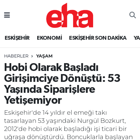
ESKİŞEHİR
EKONOMİ
ESKİŞEHİR SON DAKİKA
Y
HABERLER
YAŞAM
Hobi Olarak Başladı
Girişimciye Dönüştü: 53
Yaşında Siparişlere
Yetişemiyor
Eskişehir'de 14 yıldır el emeği takı
tasarlayan 53 yaşındaki Nurgül Bozkurt,
2012'de hobi olarak başladığı işi ticari bir
uğraşa dönüştürdü. Boncuklarla başlayan