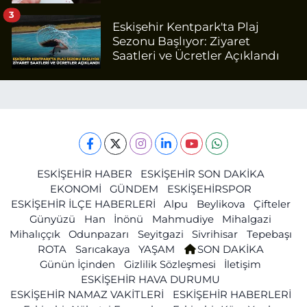
3
Eskişehir Kentpark'ta Plaj
Sezonu Başlıyor: Ziyaret
Saatleri ve Ücretler Açıklandı
ESKİŞEHİR HABER
ESKİŞEHİR SON DAKİKA
EKONOMİ
GÜNDEM
ESKİŞEHİRSPOR
ESKİŞEHİR İLÇE HABERLERİ
Alpu
Beylikova
Çifteler
Günyüzü
Han
İnönü
Mahmudiye
Mihalgazi
Mihalıççık
Odunpazarı
Seyitgazi
Sivrihisar
Tepebaşı
ROTA
Sarıcakaya
YAŞAM
SON DAKİKA
Günün İçinden
Gizlilik Sözleşmesi
İletişim
ESKİŞEHİR HAVA DURUMU
ESKİŞEHİR NAMAZ VAKİTLERİ
ESKİŞEHİR HABERLERİ