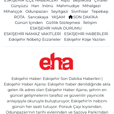
ESKİŞEHİR İLÇE HABERLERİ
Alpu
Beylikova
Çifteler
Günyüzü
Han
İnönü
Mahmudiye
Mihalgazi
Mihalıççık
Odunpazarı
Seyitgazi
Sivrihisar
Tepebaşı
ROTA
Sarıcakaya
YAŞAM
SON DAKİKA
Günün İçinden
Gizlilik Sözleşmesi
İletişim
ESKİŞEHİR HAVA DURUMU
ESKİŞEHİR NAMAZ VAKİTLERİ
ESKİŞEHİR HABERLERİ
Eskişehir Nöbetçi Eczaneler
Eskişehir Köşe Yazıları
Eskişehir Haber: Eskişehir Son Dakika Haberleri |
Eskişehir Haber Ajansı: Eskişehir haber denildiğinde akla
gelen ilk adres olan Eskişehir Haber Ajansı, şehrin en
güncel gelişmelerini tarafsız ve güvenilir yayıncılık
anlayışıyla okuruyla buluşturuyor; Eskişehir'in nabzını
günün her saati tutuyor. Porsuk Çayı kıyısından,
Odunpazarı'nın tarihi evlerinden ve Sazova Parkı'ndan