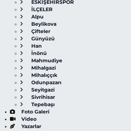
ESKİŞEHİRSPOR
İLÇELER
Alpu
Beylikova
Çifteler
Günyüzü
Han
İnönü
Mahmudiye
Mihalgazi
Mihalıççık
Odunpazarı
Seyitgazi
Sivrihisar
Tepebaşı
Foto Galeri
Video
Yazarlar