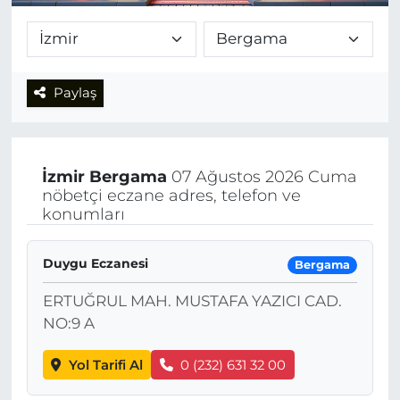
Paylaş
İzmir
Bergama
07 Ağustos 2026 Cuma
nöbetçi eczane adres, telefon ve
konumları
Duygu Eczanesi
Bergama
ERTUĞRUL MAH. MUSTAFA YAZICI CAD.
NO:9 A
Yol Tarifi Al
0 (232) 631 32 00