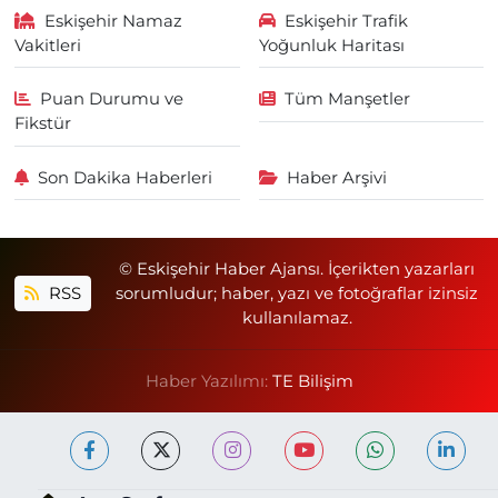
Eskişehir Namaz
Eskişehir Trafik
Vakitleri
Yoğunluk Haritası
Puan Durumu ve
Tüm Manşetler
Fikstür
Son Dakika Haberleri
Haber Arşivi
© Eskişehir Haber Ajansı. İçerikten yazarları
RSS
sorumludur; haber, yazı ve fotoğraflar izinsiz
kullanılamaz.
Haber Yazılımı:
TE Bilişim