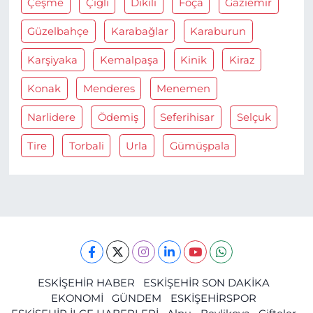
Çeşme
Çiğli
Dikili
Foça
Gaziemir
Güzelbahçe
Karabağlar
Karaburun
Karşiyaka
Kemalpaşa
Kinik
Kiraz
Konak
Menderes
Menemen
Narlidere
Ödemiş
Seferihisar
Selçuk
Tire
Torbali
Urla
Gümüşpala
ESKİŞEHİR HABER
ESKİŞEHİR SON DAKİKA
EKONOMİ
GÜNDEM
ESKİŞEHİRSPOR