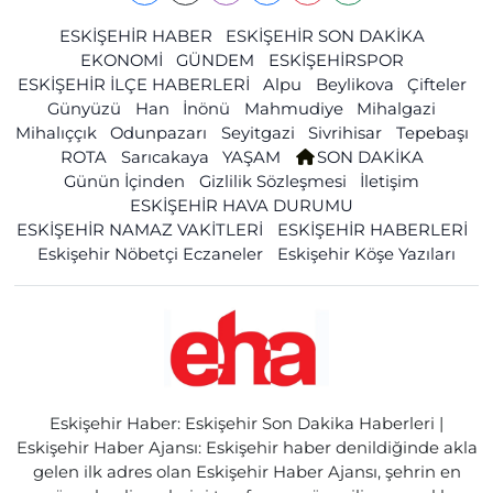
ESKİŞEHİR HABER
ESKİŞEHİR SON DAKİKA
EKONOMİ
GÜNDEM
ESKİŞEHİRSPOR
ESKİŞEHİR İLÇE HABERLERİ
Alpu
Beylikova
Çifteler
Günyüzü
Han
İnönü
Mahmudiye
Mihalgazi
Mihalıççık
Odunpazarı
Seyitgazi
Sivrihisar
Tepebaşı
ROTA
Sarıcakaya
YAŞAM
SON DAKİKA
Günün İçinden
Gizlilik Sözleşmesi
İletişim
ESKİŞEHİR HAVA DURUMU
ESKİŞEHİR NAMAZ VAKİTLERİ
ESKİŞEHİR HABERLERİ
Eskişehir Nöbetçi Eczaneler
Eskişehir Köşe Yazıları
Eskişehir Haber: Eskişehir Son Dakika Haberleri |
Eskişehir Haber Ajansı: Eskişehir haber denildiğinde akla
gelen ilk adres olan Eskişehir Haber Ajansı, şehrin en