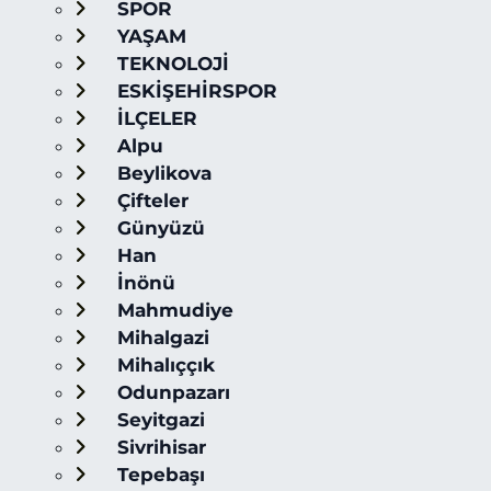
SPOR
YAŞAM
TEKNOLOJİ
ESKİŞEHİRSPOR
İLÇELER
Alpu
Beylikova
Çifteler
Günyüzü
Han
İnönü
Mahmudiye
Mihalgazi
Mihalıççık
Odunpazarı
Seyitgazi
Sivrihisar
Tepebaşı