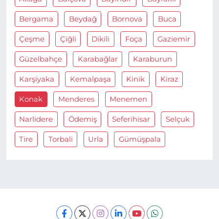
Bergama
Beydağ
Bornova
Buca
Çeşme
Çiğli
Dikili
Foça
Gaziemir
Güzelbahçe
Karabağlar
Karaburun
Karşiyaka
Kemalpaşa
Kinik
Kiraz
Konak
Menderes
Menemen
Narlidere
Ödemiş
Seferihisar
Selçuk
Tire
Torbali
Urla
Gümüşpala