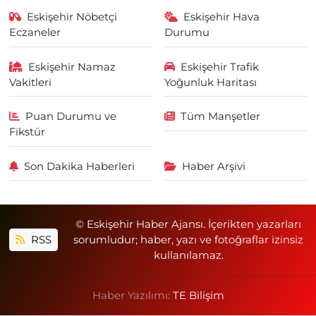
Eskişehir Nöbetçi
Eskişehir Hava
Eczaneler
Durumu
Eskişehir Namaz
Eskişehir Trafik
Vakitleri
Yoğunluk Haritası
Puan Durumu ve
Tüm Manşetler
Fikstür
Son Dakika Haberleri
Haber Arşivi
© Eskişehir Haber Ajansı. İçerikten yazarları
RSS
sorumludur; haber, yazı ve fotoğraflar izinsiz
kullanılamaz.
Haber Yazılımı:
TE Bilişim