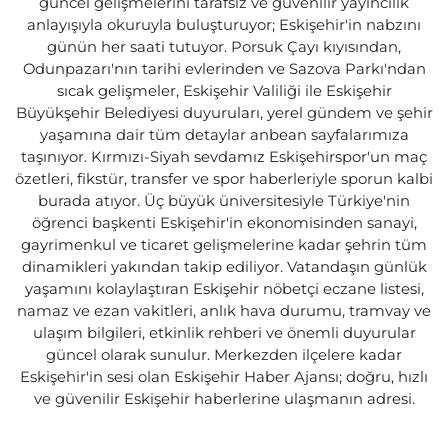
güncel gelişmelerini tarafsız ve güvenilir yayıncılık
anlayışıyla okuruyla buluşturuyor; Eskişehir'in nabzını
günün her saati tutuyor. Porsuk Çayı kıyısından,
Odunpazarı'nın tarihi evlerinden ve Sazova Parkı'ndan
sıcak gelişmeler, Eskişehir Valiliği ile Eskişehir
Büyükşehir Belediyesi duyuruları, yerel gündem ve şehir
yaşamına dair tüm detaylar anbean sayfalarımıza
taşınıyor. Kırmızı-Siyah sevdamız Eskişehirspor'un maç
özetleri, fikstür, transfer ve spor haberleriyle sporun kalbi
burada atıyor. Üç büyük üniversitesiyle Türkiye'nin
öğrenci başkenti Eskişehir'in ekonomisinden sanayi,
gayrimenkul ve ticaret gelişmelerine kadar şehrin tüm
dinamikleri yakından takip ediliyor. Vatandaşın günlük
yaşamını kolaylaştıran Eskişehir nöbetçi eczane listesi,
namaz ve ezan vakitleri, anlık hava durumu, tramvay ve
ulaşım bilgileri, etkinlik rehberi ve önemli duyurular
güncel olarak sunulur. Merkezden ilçelere kadar
Eskişehir'in sesi olan Eskişehir Haber Ajansı; doğru, hızlı
ve güvenilir Eskişehir haberlerine ulaşmanın adresi.