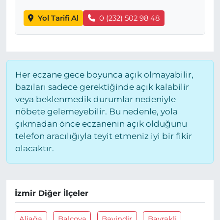
Yol Tarifi Al
0 (232) 502 98 48
Her eczane gece boyunca açık olmayabilir,
bazıları sadece gerektiğinde açık kalabilir
veya beklenmedik durumlar nedeniyle
nöbete gelemeyebilir. Bu nedenle, yola
çıkmadan önce eczanenin açık olduğunu
telefon aracılığıyla teyit etmeniz iyi bir fikir
olacaktır.
İzmir Diğer İlçeler
Aliağa
Balçova
Bayindir
Bayrakli