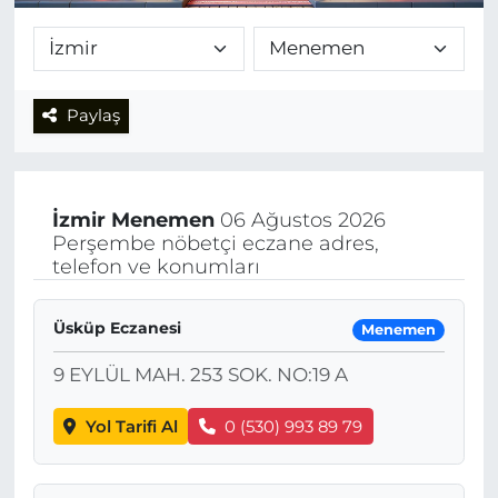
Paylaş
İzmir
Menemen
06 Ağustos 2026
Perşembe nöbetçi eczane adres,
telefon ve konumları
Üsküp Eczanesi
Menemen
9 EYLÜL MAH. 253 SOK. NO:19 A
Yol Tarifi Al
0 (530) 993 89 79