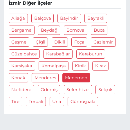
İzmir Diğer İlçeler
Aliağa
Balçova
Bayindir
Bayrakli
Bergama
Beydağ
Bornova
Buca
Çeşme
Çiğli
Dikili
Foça
Gaziemir
Güzelbahçe
Karabağlar
Karaburun
Karşiyaka
Kemalpaşa
Kinik
Kiraz
Konak
Menderes
Menemen
Narlidere
Ödemiş
Seferihisar
Selçuk
Tire
Torbali
Urla
Gümüşpala