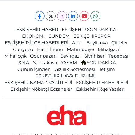
ESKİŞEHİR HABER
ESKİŞEHİR SON DAKİKA
EKONOMİ
GÜNDEM
ESKİŞEHİRSPOR
ESKİŞEHİR İLÇE HABERLERİ
Alpu
Beylikova
Çifteler
Günyüzü
Han
İnönü
Mahmudiye
Mihalgazi
Mihalıççık
Odunpazarı
Seyitgazi
Sivrihisar
Tepebaşı
ROTA
Sarıcakaya
YAŞAM
SON DAKİKA
Günün İçinden
Gizlilik Sözleşmesi
İletişim
ESKİŞEHİR HAVA DURUMU
ESKİŞEHİR NAMAZ VAKİTLERİ
ESKİŞEHİR HABERLERİ
Eskişehir Nöbetçi Eczaneler
Eskişehir Köşe Yazıları