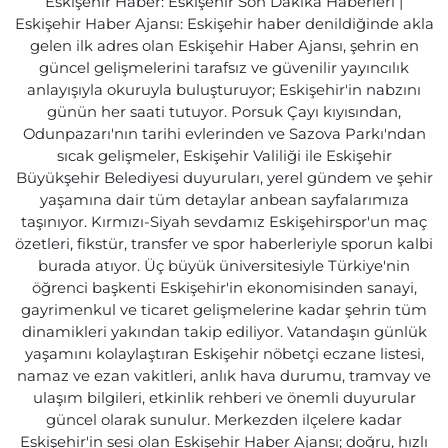
Eskişehir Haber: Eskişehir Son Dakika Haberleri |
Eskişehir Haber Ajansı: Eskişehir haber denildiğinde akla
gelen ilk adres olan Eskişehir Haber Ajansı, şehrin en
güncel gelişmelerini tarafsız ve güvenilir yayıncılık
anlayışıyla okuruyla buluşturuyor; Eskişehir'in nabzını
günün her saati tutuyor. Porsuk Çayı kıyısından,
Odunpazarı'nın tarihi evlerinden ve Sazova Parkı'ndan
sıcak gelişmeler, Eskişehir Valiliği ile Eskişehir
Büyükşehir Belediyesi duyuruları, yerel gündem ve şehir
yaşamına dair tüm detaylar anbean sayfalarımıza
taşınıyor. Kırmızı-Siyah sevdamız Eskişehirspor'un maç
özetleri, fikstür, transfer ve spor haberleriyle sporun kalbi
burada atıyor. Üç büyük üniversitesiyle Türkiye'nin
öğrenci başkenti Eskişehir'in ekonomisinden sanayi,
gayrimenkul ve ticaret gelişmelerine kadar şehrin tüm
dinamikleri yakından takip ediliyor. Vatandaşın günlük
yaşamını kolaylaştıran Eskişehir nöbetçi eczane listesi,
namaz ve ezan vakitleri, anlık hava durumu, tramvay ve
ulaşım bilgileri, etkinlik rehberi ve önemli duyurular
güncel olarak sunulur. Merkezden ilçelere kadar
Eskişehir'in sesi olan Eskişehir Haber Ajansı; doğru, hızlı