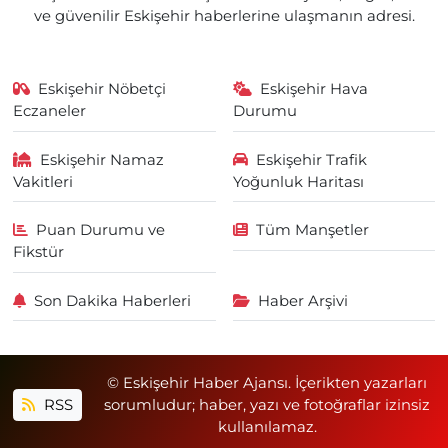
ve güvenilir Eskişehir haberlerine ulaşmanın adresi.
Eskişehir Nöbetçi
Eskişehir Hava
Eczaneler
Durumu
Eskişehir Namaz
Eskişehir Trafik
Vakitleri
Yoğunluk Haritası
Puan Durumu ve
Tüm Manşetler
Fikstür
Son Dakika Haberleri
Haber Arşivi
© Eskişehir Haber Ajansı. İçerikten yazarları
RSS
sorumludur; haber, yazı ve fotoğraflar izinsiz
kullanılamaz.