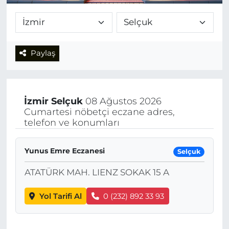
Paylaş
İzmir
Selçuk
08 Ağustos 2026
Cumartesi nöbetçi eczane adres,
telefon ve konumları
Yunus Emre Eczanesi
Selçuk
ATATÜRK MAH. LIENZ SOKAK 15 A
Yol Tarifi Al
0 (232) 892 33 93