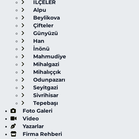
İLÇELER
Alpu
Beylikova
Çifteler
Günyüzü
Han
İnönü
Mahmudiye
Mihalgazi
Mihalıççık
Odunpazarı
Seyitgazi
Sivrihisar
Tepebaşı
Foto Galeri
Video
Yazarlar
Firma Rehberi