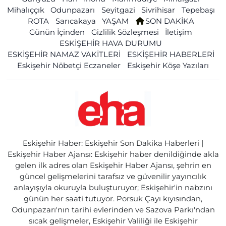
Mihalıççık
Odunpazarı
Seyitgazi
Sivrihisar
Tepebaşı
ROTA
Sarıcakaya
YAŞAM
SON DAKİKA
Günün İçinden
Gizlilik Sözleşmesi
İletişim
ESKİŞEHİR HAVA DURUMU
ESKİŞEHİR NAMAZ VAKİTLERİ
ESKİŞEHİR HABERLERİ
Eskişehir Nöbetçi Eczaneler
Eskişehir Köşe Yazıları
Eskişehir Haber: Eskişehir Son Dakika Haberleri |
Eskişehir Haber Ajansı: Eskişehir haber denildiğinde akla
gelen ilk adres olan Eskişehir Haber Ajansı, şehrin en
güncel gelişmelerini tarafsız ve güvenilir yayıncılık
anlayışıyla okuruyla buluşturuyor; Eskişehir'in nabzını
günün her saati tutuyor. Porsuk Çayı kıyısından,
Odunpazarı'nın tarihi evlerinden ve Sazova Parkı'ndan
sıcak gelişmeler, Eskişehir Valiliği ile Eskişehir