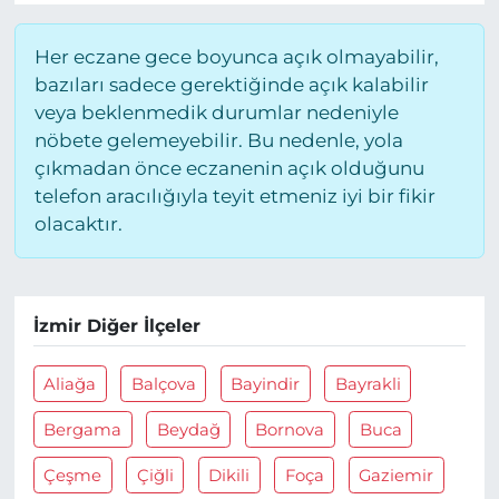
Her eczane gece boyunca açık olmayabilir,
bazıları sadece gerektiğinde açık kalabilir
veya beklenmedik durumlar nedeniyle
nöbete gelemeyebilir. Bu nedenle, yola
çıkmadan önce eczanenin açık olduğunu
telefon aracılığıyla teyit etmeniz iyi bir fikir
olacaktır.
İzmir Diğer İlçeler
Aliağa
Balçova
Bayindir
Bayrakli
Bergama
Beydağ
Bornova
Buca
Çeşme
Çiğli
Dikili
Foça
Gaziemir