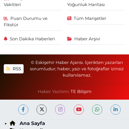
Vakitleri
Yoğunluk Haritası
Puan Durumu ve
Tüm Manşetler
Fikstür
Son Dakika Haberleri
Haber Arşivi
© Eskişehir Haber Ajansı. İçerikten yazarları
RSS
sorumludur; haber, yazı ve fotoğraflar izinsiz
kullanılamaz.
Haber Yazılımı:
TE Bilişim
Ana Sayfa