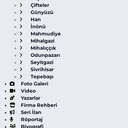
Çifteler
Günyüzü
Han
İnönü
Mahmudiye
Mihalgazi
Mihalıççık
Odunpazarı
Seyitgazi
Sivrihisar
Tepebaşı
Foto Galeri
Video
Yazarlar
Firma Rehberi
Seri İlan
Röportaj
Biyografi