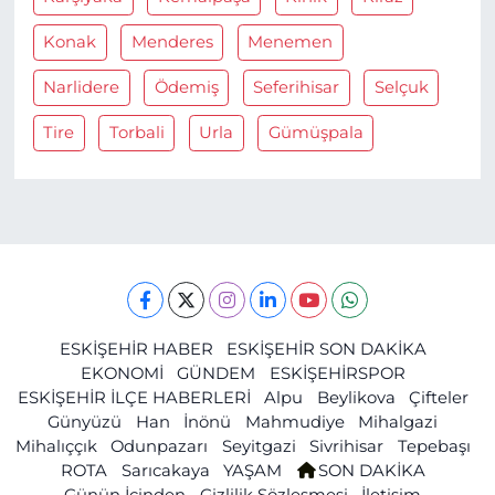
Konak
Menderes
Menemen
Narlidere
Ödemiş
Seferihisar
Selçuk
Tire
Torbali
Urla
Gümüşpala
ESKİŞEHİR HABER
ESKİŞEHİR SON DAKİKA
EKONOMİ
GÜNDEM
ESKİŞEHİRSPOR
ESKİŞEHİR İLÇE HABERLERİ
Alpu
Beylikova
Çifteler
Günyüzü
Han
İnönü
Mahmudiye
Mihalgazi
Mihalıççık
Odunpazarı
Seyitgazi
Sivrihisar
Tepebaşı
ROTA
Sarıcakaya
YAŞAM
SON DAKİKA
Günün İçinden
Gizlilik Sözleşmesi
İletişim