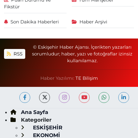
Puan Durumu ve
Tüm Manşetler
Fikstür
Son Dakika Haberleri
Haber Arşivi
© Eskişehir Haber Ajansı. İçerikten yazarları
RSS
sorumludur; haber, yazı ve fotoğraflar izinsiz
kullanılamaz.
Haber Yazılımı:
TE Bilişim
Ana Sayfa
Kategoriler
ESKİŞEHİR
EKONOMİ