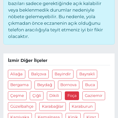
bazıları sadece gerektiğinde açık kalabilir
veya beklenmedik durumlar nedeniyle
nöbete gelemeyebilir. Bu nedenle, yola
çıkmadan önce eczanenin açık olduğunu
telefon aracılığıyla teyit etmeniz iyi bir fikir
olacaktır.
İzmir Diğer İlçeler
Aliağa
Balçova
Bayindir
Bayrakli
Bergama
Beydağ
Bornova
Buca
Çeşme
Çiğli
Dikili
Foça
Gaziemir
Güzelbahçe
Karabağlar
Karaburun
Karşiyaka
Kemalpaşa
Kinik
Kiraz