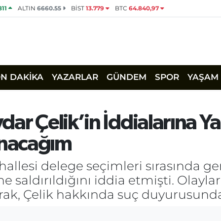
811
ALTIN
6660.55
BİST
13.779
BTC
64.840,97
ON DAKİKA
YAZARLAR
GÜNDEM
SPOR
YAŞAM
ar Çelik’in İddialarına Y
nacağım
lesi delege seçimleri sırasında ger
ne saldırıldığını iddia etmişti. Olay
arak, Çelik hakkında suç duyurusunda