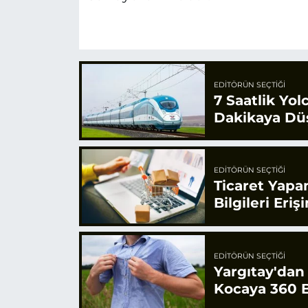
EDITÖRÜN SEÇTIĞI
7 Saatlik Yol
Dakikaya Dü
EDITÖRÜN SEÇTIĞI
Ticaret Yapa
Bilgileri Eriş
EDITÖRÜN SEÇTIĞI
Yargıtay'dan
Kocaya 360 B