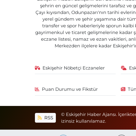
şehrin en güncel gelişmelerini tarafsız ve g
Çayı kıyısından, Odunpazarı'nın tarihi evlerin
yerel gündem ve şehir yaşamına dair tüm d
transfer ve spor haberleriyle sporun kalbi
gayrimenkul ve ticaret gelişmelerine kadar ş
eczane listesi, namaz ve ezan vakitleri, an
Merkezden ilçelere kadar Eskişehir'in
Eskişehir Nöbetçi Eczaneler
Es
Puan Durumu ve Fikstür
Tüm
© Eskişehir Haber Ajansı. İçerikte
RSS
izinsiz kullanılamaz.