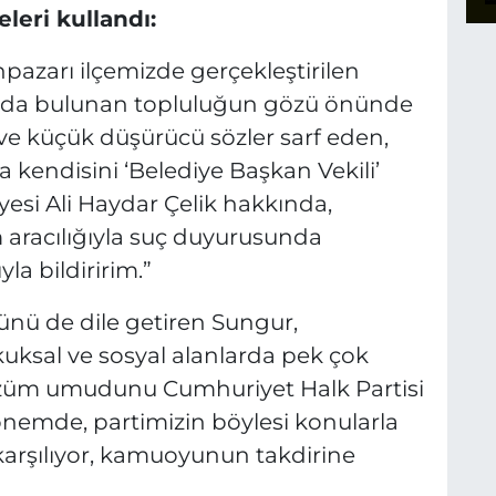
leri kullandı:
azarı ilçemizde gerçekleştirilen
londa bulunan topluluğun gözü önünde
ve küçük düşürücü sözler sarf eden,
a kendisini ‘Belediye Başkan Vekili’
yesi Ali Haydar Çelik hakkında,
aracılığıyla suç duyurusunda
a bildiririm.”
ünü de dile getiren Sungur,
sal ve sosyal alanlarda pek çok
çözüm umudunu Cumhuriyet Halk Partisi
önemde, partimizin böylesi konularla
rşılıyor, kamuoyunun takdirine