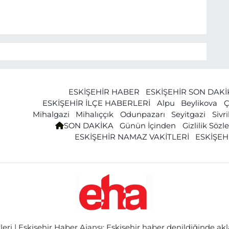
ESKİŞEHİR HABER
ESKİŞEHİR SON DAK
ESKİŞEHİR İLÇE HABERLERİ
Alpu
Beylikova
Ç
Mihalgazi
Mihalıççık
Odunpazarı
Seyitgazi
Sivr
SON DAKİKA
Günün İçinden
Gizlilik Söz
ESKİŞEHİR NAMAZ VAKİTLERİ
ESKİŞEH
ri | Eskişehir Haber Ajansı: Eskişehir haber denildiğinde akl