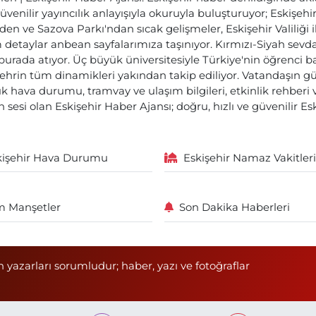
üvenilir yayıncılık anlayışıyla okuruyla buluşturuyor; Eskişeh
den ve Sazova Parkı'ndan sıcak gelişmeler, Eskişehir Valiliği 
etaylar anbean sayfalarımıza taşınıyor. Kırmızı-Siyah sevdam
 burada atıyor. Üç büyük üniversitesiyle Türkiye'nin öğrenci 
ehrin tüm dinamikleri yakından takip ediliyor. Vatandaşın gü
lık hava durumu, tramvay ve ulaşım bilgileri, etkinlik rehber
 sesi olan Eskişehir Haber Ajansı; doğru, hızlı ve güvenilir E
kişehir Hava Durumu
Eskişehir Namaz Vakitleri
 Manşetler
Son Dakika Haberleri
n yazarları sorumludur; haber, yazı ve fotoğraflar