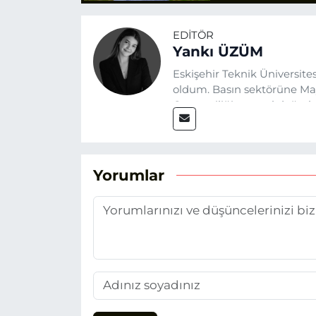
EDITÖR
Yankı ÜZÜM
Eskişehir Teknik Üniversit
oldum. Basın sektörüne Mayı
Gazeteciliğin temel değerle
Eskişehir gündemini en doğ
hedefliyorum.
Yorumlar