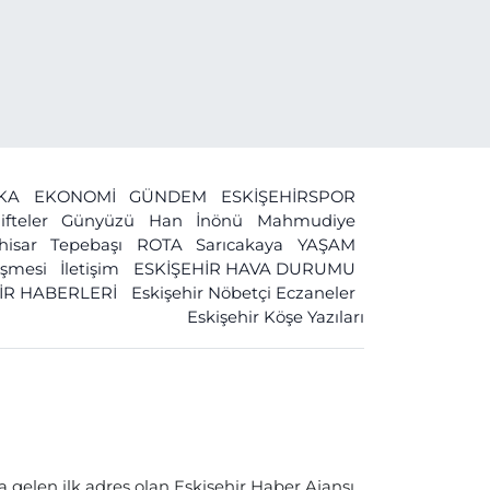
İKA
EKONOMİ
GÜNDEM
ESKİŞEHİRSPOR
ifteler
Günyüzü
Han
İnönü
Mahmudiye
ihisar
Tepebaşı
ROTA
Sarıcakaya
YAŞAM
leşmesi
İletişim
ESKİŞEHİR HAVA DURUMU
İR HABERLERİ
Eskişehir Nöbetçi Eczaneler
Eskişehir Köşe Yazıları
a gelen ilk adres olan Eskişehir Haber Ajansı,