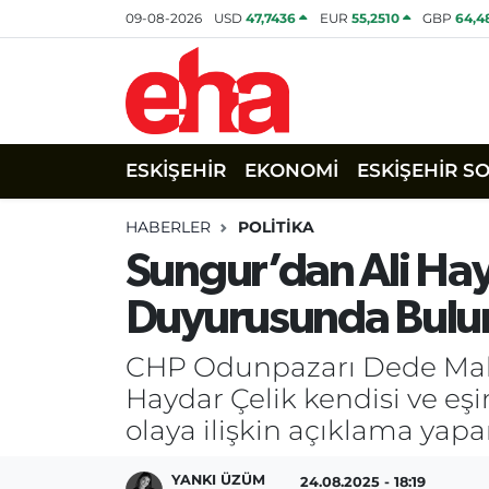
09-08-2026
USD
47,7436
EUR
55,2510
GBP
64,4
ESKİŞEHİR
EKONOMİ
ESKİŞEHİR S
HABERLER
POLİTİKA
Sungur’dan Ali Hayd
Duyurusunda Bulu
CHP Odunpazarı Dede Mahal
Haydar Çelik kendisi ve eşi
olaya ilişkin açıklama yap
YANKI ÜZÜM
24.08.2025 - 18:19