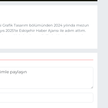
esi Grafik Tasarım bölümünden 2024 yılında mezun
s 2025’te Eskişehir Haber Ajansı ile adım attım.
rine sadık kalarak ve etik ilkeleri benimseyerek,
ru ve sıcak şekilde takipçilerimize aktarmayı