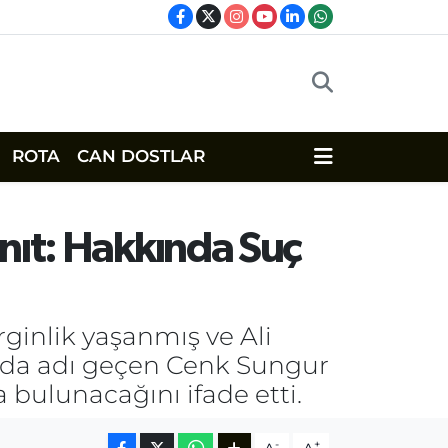
ROTA
CAN DOSTLAR
anıt: Hakkında Suç
ginlik yaşanmış ve Ali
larda adı geçen Cenk Sungur
 bulunacağını ifade etti.
-
+