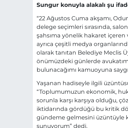
Sungur konuyla alakalı şu ifade
“22 Ağustos Cuma akşamı, Odunp
delege seçimleri sırasında, sa
şahsıma yönelik hakaret içeren 
ayrıca çeşitli medya organlarınd
olarak tanıtan Belediye Meclis Ü
önümüzdeki günlerde avukatım 
bulunacağımı kamuoyuna saygıyl
Yaşanan hadiseyle ilgili üzüntüs
“Toplumumuzun ekonomik, hukuk
sorunla karşı karşıya olduğu, 
iktidarında gördüğü bu kritik d
gündeme gelmesini üzüntüyle ka
sunuyorum” dedi.