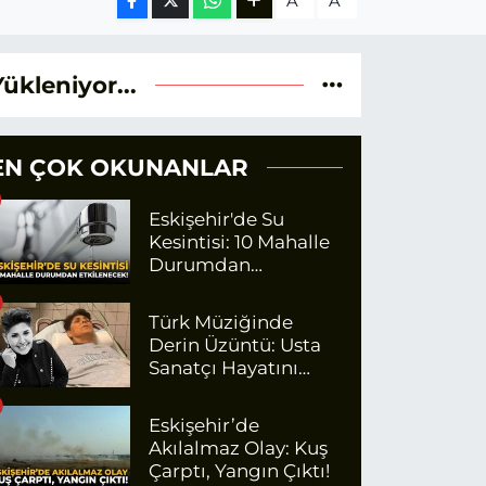
A
A
Yükleniyor...
EN ÇOK OKUNANLAR
Eskişehir'de Su
Kesintisi: 10 Mahalle
Durumdan
Etkilenecek
Türk Müziğinde
Derin Üzüntü: Usta
Sanatçı Hayatını
Kaybetti!
Eskişehir’de
Akılalmaz Olay: Kuş
Çarptı, Yangın Çıktı!