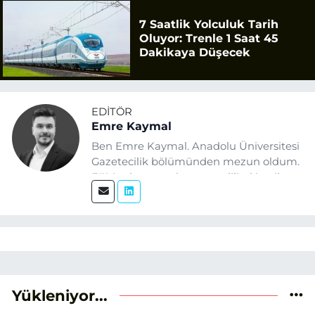
7 Saatlik Yolculuk Tarih
Oluyor: Trenle 1 Saat 45
Dakikaya Düşecek
EDITÖR
Emre Kaymal
Ben Emre Kaymal. Anadolu Üniversitesi
Gazetecilik bölümünden mezun oldum.
Eğitim hayatım boyunca dijital içerik
üretimi ve arama motoru
optimizasyonu (SEO) alanlarına ilgi
duydum. Şu anda SEO odaklı içerikler
üretiyorum. Haberlerimde güncel
verileri ve okuyucu odaklı yaklaşımı
temel alıyorum.
Yükleniyor...