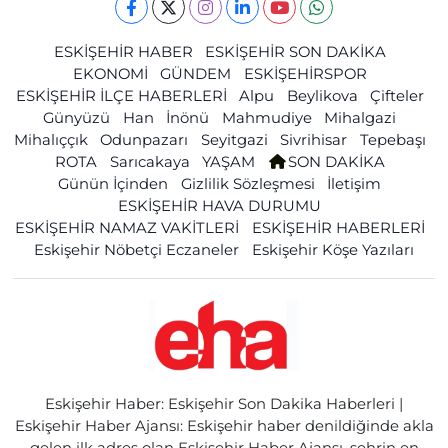
ESKİŞEHİR HABER
ESKİŞEHİR SON DAKİKA
EKONOMİ
GÜNDEM
ESKİŞEHİRSPOR
ESKİŞEHİR İLÇE HABERLERİ
Alpu
Beylikova
Çifteler
Günyüzü
Han
İnönü
Mahmudiye
Mihalgazi
Mihalıççık
Odunpazarı
Seyitgazi
Sivrihisar
Tepebaşı
ROTA
Sarıcakaya
YAŞAM
SON DAKİKA
Günün İçinden
Gizlilik Sözleşmesi
İletişim
ESKİŞEHİR HAVA DURUMU
ESKİŞEHİR NAMAZ VAKİTLERİ
ESKİŞEHİR HABERLERİ
Eskişehir Nöbetçi Eczaneler
Eskişehir Köşe Yazıları
Eskişehir Haber: Eskişehir Son Dakika Haberleri |
Eskişehir Haber Ajansı: Eskişehir haber denildiğinde akla