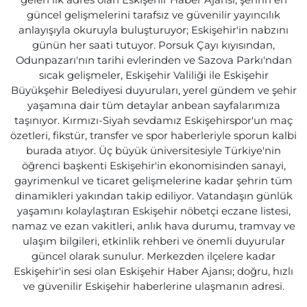
gelen ilk adres olan Eskişehir Haber Ajansı, şehrin en
güncel gelişmelerini tarafsız ve güvenilir yayıncılık
anlayışıyla okuruyla buluşturuyor; Eskişehir'in nabzını
günün her saati tutuyor. Porsuk Çayı kıyısından,
Odunpazarı'nın tarihi evlerinden ve Sazova Parkı'ndan
sıcak gelişmeler, Eskişehir Valiliği ile Eskişehir
Büyükşehir Belediyesi duyuruları, yerel gündem ve şehir
yaşamına dair tüm detaylar anbean sayfalarımıza
taşınıyor. Kırmızı-Siyah sevdamız Eskişehirspor'un maç
özetleri, fikstür, transfer ve spor haberleriyle sporun kalbi
burada atıyor. Üç büyük üniversitesiyle Türkiye'nin
öğrenci başkenti Eskişehir'in ekonomisinden sanayi,
gayrimenkul ve ticaret gelişmelerine kadar şehrin tüm
dinamikleri yakından takip ediliyor. Vatandaşın günlük
yaşamını kolaylaştıran Eskişehir nöbetçi eczane listesi,
namaz ve ezan vakitleri, anlık hava durumu, tramvay ve
ulaşım bilgileri, etkinlik rehberi ve önemli duyurular
güncel olarak sunulur. Merkezden ilçelere kadar
Eskişehir'in sesi olan Eskişehir Haber Ajansı; doğru, hızlı
ve güvenilir Eskişehir haberlerine ulaşmanın adresi.