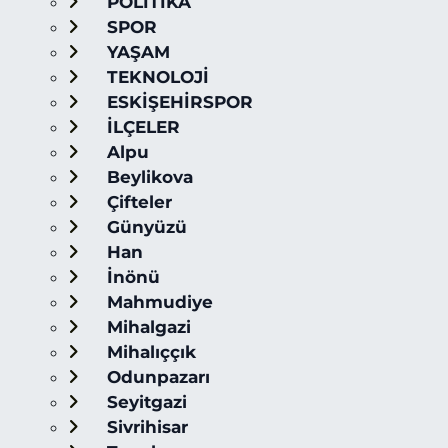
POLİTİKA
SPOR
YAŞAM
TEKNOLOJİ
ESKİŞEHİRSPOR
İLÇELER
Alpu
Beylikova
Çifteler
Günyüzü
Han
İnönü
Mahmudiye
Mihalgazi
Mihalıççık
Odunpazarı
Seyitgazi
Sivrihisar