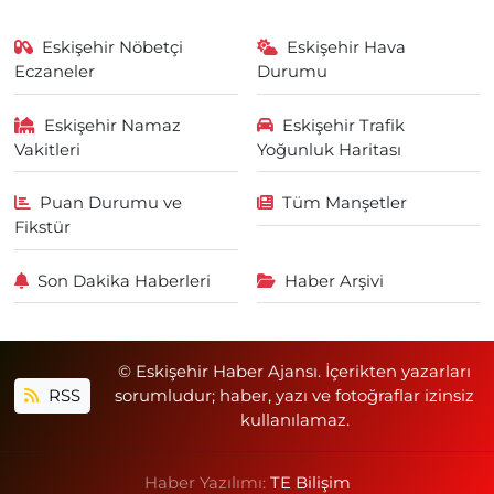
Eskişehir Nöbetçi
Eskişehir Hava
Eczaneler
Durumu
Eskişehir Namaz
Eskişehir Trafik
Vakitleri
Yoğunluk Haritası
Puan Durumu ve
Tüm Manşetler
Fikstür
Son Dakika Haberleri
Haber Arşivi
© Eskişehir Haber Ajansı. İçerikten yazarları
RSS
sorumludur; haber, yazı ve fotoğraflar izinsiz
kullanılamaz.
Haber Yazılımı:
TE Bilişim