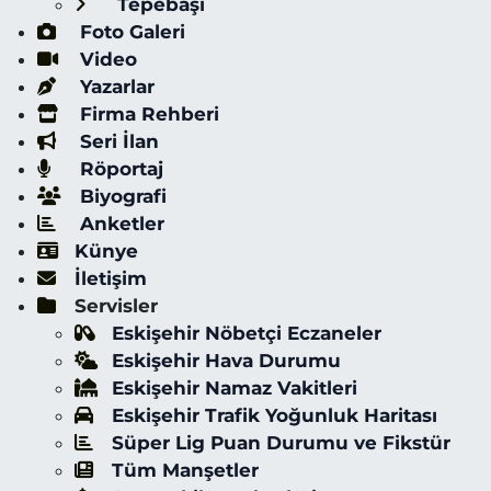
Tepebaşı
Foto Galeri
Video
Yazarlar
Firma Rehberi
Seri İlan
Röportaj
Biyografi
Anketler
Künye
İletişim
Servisler
Eskişehir Nöbetçi Eczaneler
Eskişehir Hava Durumu
Eskişehir Namaz Vakitleri
Eskişehir Trafik Yoğunluk Haritası
Süper Lig Puan Durumu ve Fikstür
Tüm Manşetler