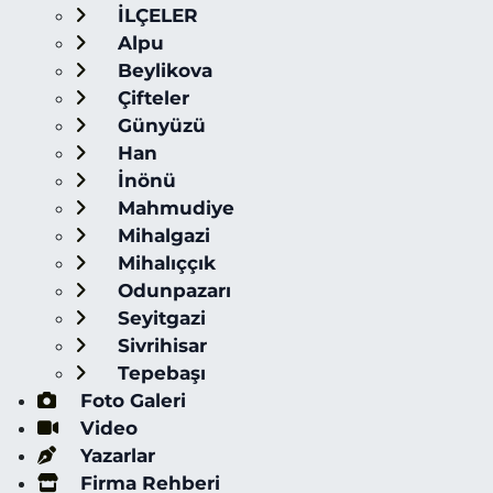
İLÇELER
Alpu
Beylikova
Çifteler
Günyüzü
Han
İnönü
Mahmudiye
Mihalgazi
Mihalıççık
Odunpazarı
Seyitgazi
Sivrihisar
Tepebaşı
Foto Galeri
Video
Yazarlar
Firma Rehberi