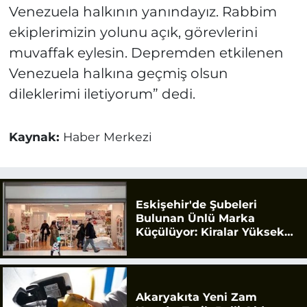
Venezuela halkının yanındayız. Rabbim
ekiplerimizin yolunu açık, görevlerini
muvaffak eylesin. Depremden etkilenen
Venezuela halkına geçmiş olsun
dileklerimi iletiyorum” dedi.
Kaynak:
Haber Merkezi
Eskişehir'de Şubeleri
Bulunan Ünlü Marka
Küçülüyor: Kiralar Yüksek
Geldi
Akaryakıta Yeni Zam