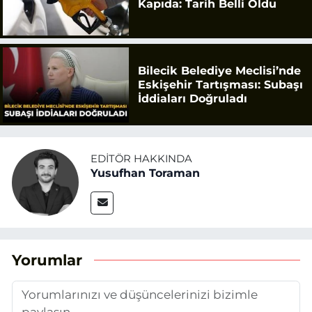
Kapıda: Tarih Belli Oldu
Bilecik Belediye Meclisi’nde
Eskişehir Tartışması: Subaşı
İddiaları Doğruladı
EDITÖR HAKKINDA
Yusufhan Toraman
Yorumlar