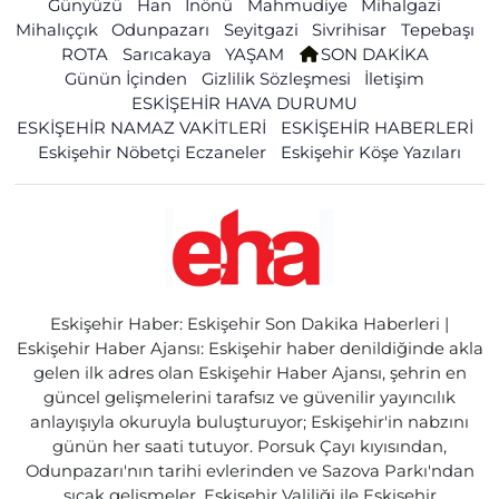
Günyüzü
Han
İnönü
Mahmudiye
Mihalgazi
Mihalıççık
Odunpazarı
Seyitgazi
Sivrihisar
Tepebaşı
ROTA
Sarıcakaya
YAŞAM
SON DAKİKA
Günün İçinden
Gizlilik Sözleşmesi
İletişim
ESKİŞEHİR HAVA DURUMU
ESKİŞEHİR NAMAZ VAKİTLERİ
ESKİŞEHİR HABERLERİ
Eskişehir Nöbetçi Eczaneler
Eskişehir Köşe Yazıları
Eskişehir Haber: Eskişehir Son Dakika Haberleri |
Eskişehir Haber Ajansı: Eskişehir haber denildiğinde akla
gelen ilk adres olan Eskişehir Haber Ajansı, şehrin en
güncel gelişmelerini tarafsız ve güvenilir yayıncılık
anlayışıyla okuruyla buluşturuyor; Eskişehir'in nabzını
günün her saati tutuyor. Porsuk Çayı kıyısından,
Odunpazarı'nın tarihi evlerinden ve Sazova Parkı'ndan
sıcak gelişmeler, Eskişehir Valiliği ile Eskişehir