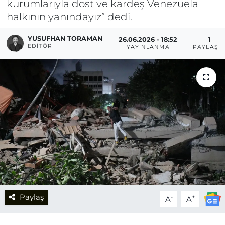
kurumlarıyla dost ve kardeş Venezuela
halkının yanındayız” dedi.
YUSUFHAN TORAMAN
26.06.2026 - 18:52
1
EDITÖR
YAYINLANMA
PAYLAŞI
Paylaş
-
+
A
A