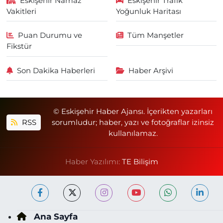
Eskişehir Namaz
Eskişehir Trafik
Vakitleri
Yoğunluk Haritası
Puan Durumu ve
Tüm Manşetler
Fikstür
Son Dakika Haberleri
Haber Arşivi
© Eskişehir Haber Ajansı. İçerikten yazarları
RSS
sorumludur; haber, yazı ve fotoğraflar izinsiz
kullanılamaz.
Haber Yazılımı:
TE Bilişim
Ana Sayfa